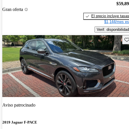
$59,8
Gran oferta
El precio incluye tasa
$1,144/mes es
Verif. disponibilidad
Gu
Aviso patrocinado
2019 Jaguar F-PACE