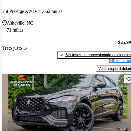
25t Prestige AWD
41,662 millas
Asheville, NC
71 millas
$25,9
Trato justo
Sin tasas de concesionario adicionale
$497/mes es
Verif. disponibilidad
Gu