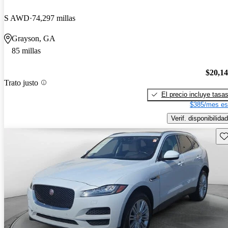
S AWD
74,297 millas
Grayson, GA
85 millas
$20,1
Trato justo
El precio incluye tasa
$385/mes es
Verif. disponibilidad
Gu