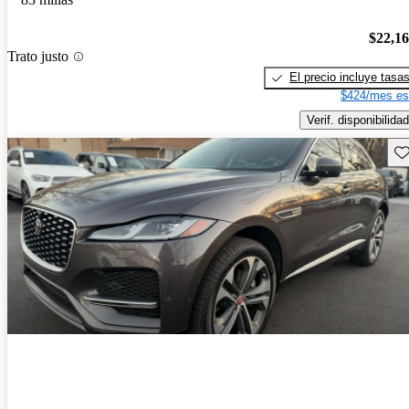
$22,1
Trato justo
El precio incluye tasa
$424/mes es
Verif. disponibilidad
Gu