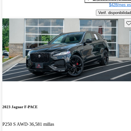
$428/mes es
Verif. disponibilidad
Gu
2023 Jaguar F-PACE
P250 S AWD
36,581 millas