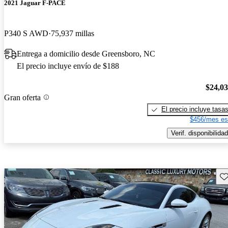
2021 Jaguar F-PACE
P340 S AWD
75,937 millas
Entrega a domicilio desde Greensboro, NC
El precio incluye envío de $188
$24,0
Gran oferta
El precio incluye tasa
$456/mes es
Verif. disponibilidad
Gu