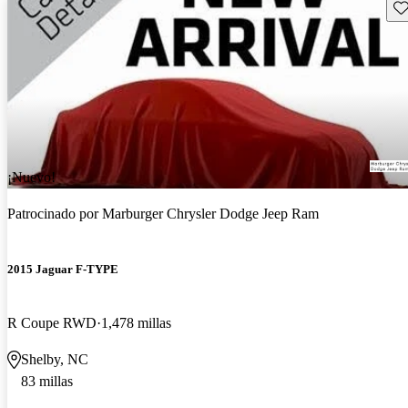
Gu
¡Nuevo!
Patrocinado por
Marburger Chrysler Dodge Jeep Ram
2015 Jaguar F-TYPE
R Coupe RWD
1,478 millas
Shelby, NC
83 millas