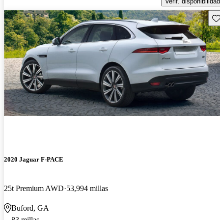
Verif. disponibilidad
Gu
2020 Jaguar F-PACE
25t Premium AWD
53,994 millas
Buford, GA
83 millas