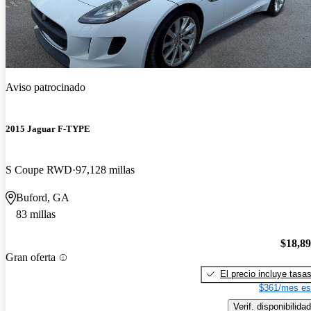
Aviso patrocinado
2015 Jaguar F-TYPE
S Coupe RWD
97,128 millas
Buford, GA
83 millas
$18,8
Gran oferta
El precio incluye tasa
$361/mes es
Verif. disponibilidad