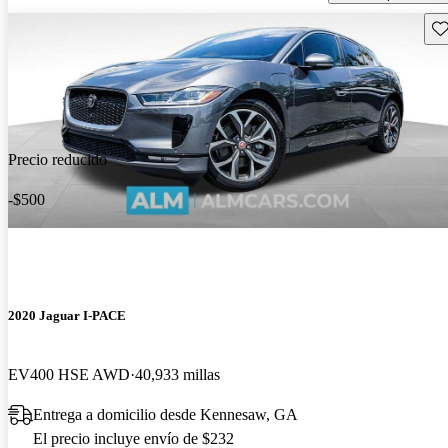
Gu
Precio reducido
-$500
2020 Jaguar I-PACE
EV400 HSE AWD
40,933 millas
Entrega a domicilio desde Kennesaw, GA
El precio incluye envío de $232