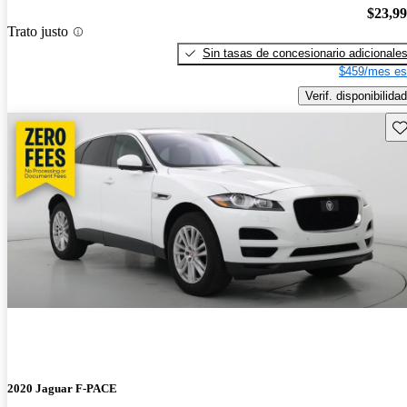
$23,9
Trato justo
Sin tasas de concesionario adicionale
$459/mes es
Verif. disponibilidad
Gu
2020 Jaguar F-PACE