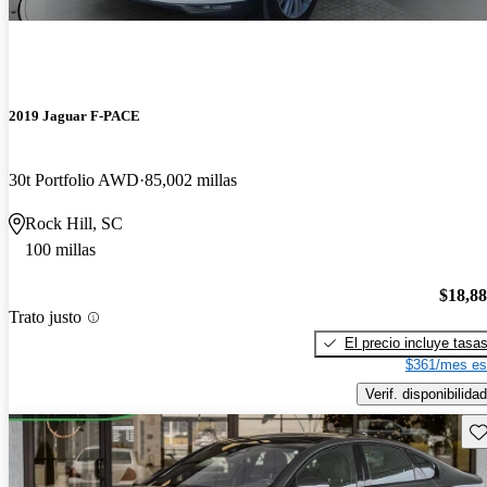
2019 Jaguar F-PACE
30t Portfolio AWD
85,002 millas
Rock Hill, SC
100 millas
$18,8
Trato justo
El precio incluye tasa
$361/mes es
Verif. disponibilidad
Gu