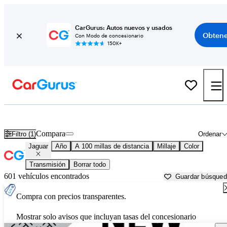
CarGurus: Autos nuevos y usados
Obtene
Con Modo de concesionario
150K+
Autos Jaguar usados en venta cerca de
Anderson, SC
Compara
Filtro (1)
Ordenar
Jaguar
Año
A 100 millas de distancia
Millaje
Color
Transmisión
Borrar todo
601 vehículos encontrados
Guardar búsque
Compra con precios transparentes.
Mostrar solo avisos que incluyan tasas del concesionario