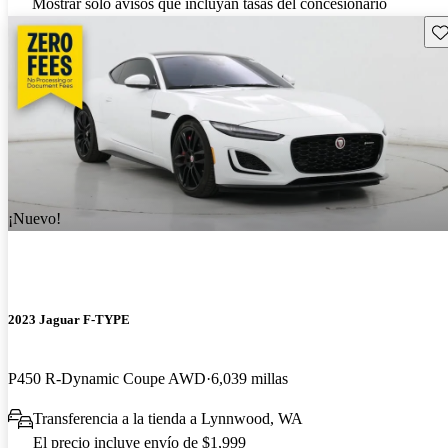
Mostrar solo avisos que incluyan tasas del concesionario
Gu
¡Nuevo!
2023 Jaguar F-TYPE
P450 R-Dynamic Coupe AWD
6,039 millas
Transferencia a la tienda a Lynnwood, WA
El precio incluye envío de $1,999