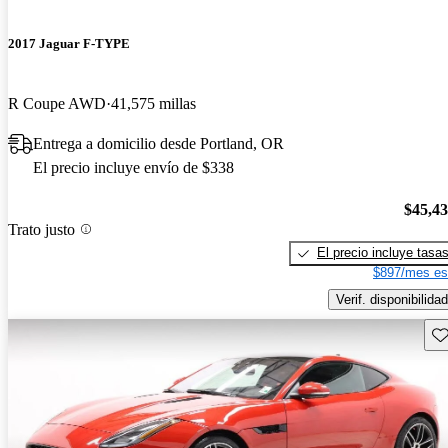
2017 Jaguar F-TYPE
R Coupe AWD
41,575 millas
Entrega a domicilio desde Portland, OR
El precio incluye envío de $338
$45,4
Trato justo
El precio incluye tasa
$897/mes es
Verif. disponibilidad
Gu