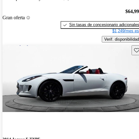
$64,9
Gran oferta
Sin tasas de concesionario adicionale
$1,249/mes es
Verif. disponibilidad
Gu