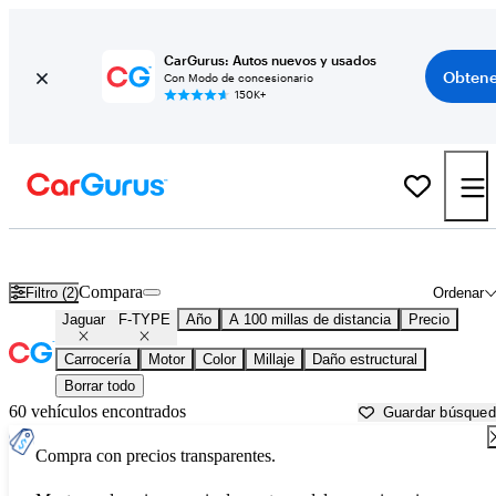
CarGurus: Autos nuevos y usados
Obtene
Con Modo de concesionario
150K+
Jaguar F-TYPE usados en venta cerca de
Bellingham, WA
Compara
Filtro (2)
Ordenar
Jaguar
F-TYPE
Año
A 100 millas de distancia
Precio
Carrocería
Motor
Color
Millaje
Daño estructural
Borrar todo
60 vehículos encontrados
Guardar búsque
Compra con precios transparentes.