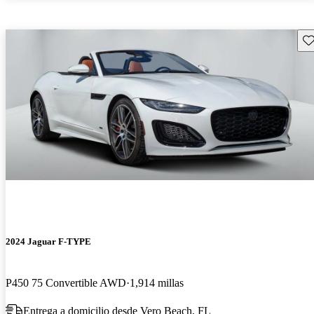
Gu
2024 Jaguar F-TYPE
P450 75 Convertible AWD
1,914 millas
Entrega a domicilio desde Vero Beach, FL