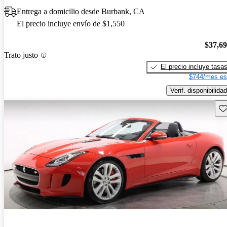
Entrega a domicilio desde Burbank, CA
El precio incluye envío de $1,550
$37,6
Trato justo
El precio incluye tasa
$744/mes es
Verif. disponibilidad
Gu