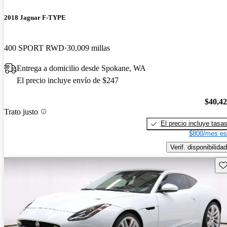
2018 Jaguar F-TYPE
400 SPORT RWD
30,009 millas
Entrega a domicilio desde Spokane, WA
El precio incluye envío de $247
$40,4
Trato justo
El precio incluye tasa
$800/mes es
Verif. disponibilidad
Gu