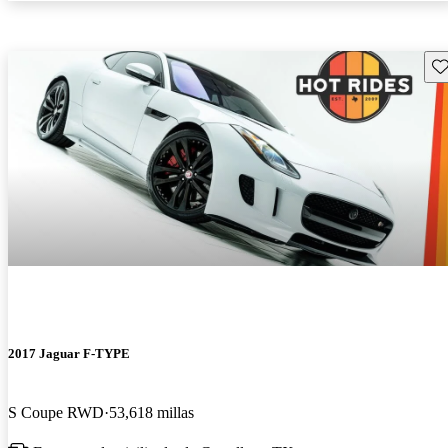
Gu
2017 Jaguar F-TYPE
S Coupe RWD
53,618 millas