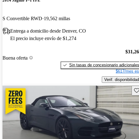
2014 Jaguar F-TYPE
S Convertible RWD
19,562 millas
Entrega a domicilio desde Denver, CO
El precio incluye envío de $1,274
$31,2
Buena oferta
Sin tasas de concesionario adicionale
$617/mes es
Verif. disponibilidad
Gu