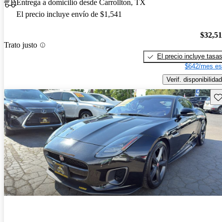
Entrega a domicilio desde Carrollton, TX
El precio incluye envío de $1,541
$32,5
Trato justo
El precio incluye tasa
$642/mes es
Verif. disponibilidad
Gu