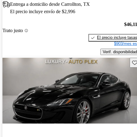
Entrega a domicilio desde Carrollton, TX
El precio incluye envío de $2,996
$46,1
Trato justo
El precio incluye tasa
$903/mes es
Verif. disponibilidad
Gu