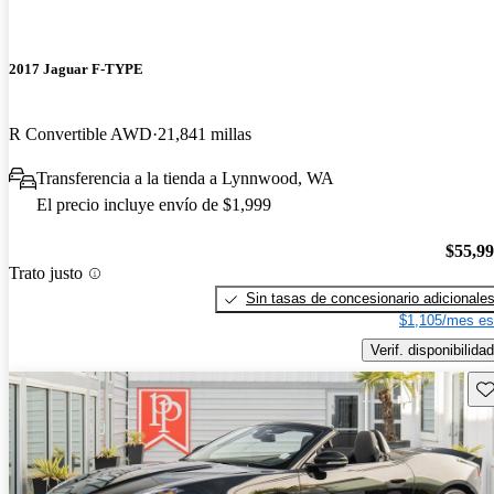
2017 Jaguar F-TYPE
R Convertible AWD
21,841 millas
Transferencia a la tienda a Lynnwood, WA
El precio incluye envío de $1,999
$55,9
Trato justo
Sin tasas de concesionario adicionale
$1,105/mes es
Verif. disponibilidad
Gu