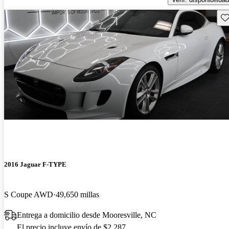
Gu
2016 Jaguar F-TYPE
S Coupe AWD
49,650 millas
Entrega a domicilio desde Mooresville, NC
El precio incluye envío de $2,287