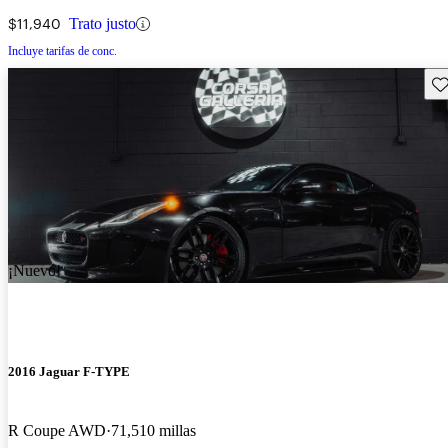
$11,940
Trato justo
Incluye tarifas de conc.
Gu
¡Nuevo!
2016 Jaguar F-TYPE
R Coupe AWD
71,510 millas