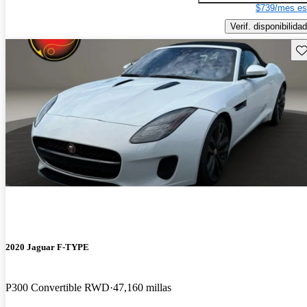
$739/mes es
Verif. disponibilidad
Gu
2020 Jaguar F-TYPE
P300 Convertible RWD
47,160 millas