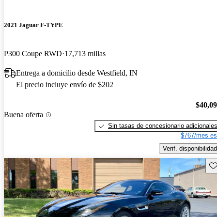
2021 Jaguar F-TYPE
P300 Coupe RWD
17,713 millas
Entrega a domicilio desde Westfield, IN
El precio incluye envío de $202
$40,0
Buena oferta
Sin tasas de concesionario adicionale
$767/mes es
Verif. disponibilidad
Gu