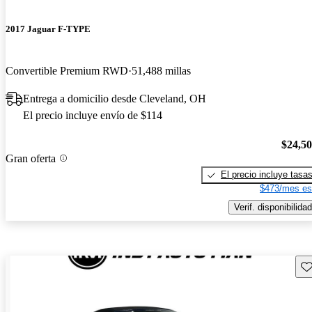
2017 Jaguar F-TYPE
Convertible Premium RWD
51,488 millas
Entrega a domicilio desde Cleveland, OH
El precio incluye envío de $114
$24,5
Gran oferta
El precio incluye tasa
$473/mes es
Verif. disponibilidad
Gu