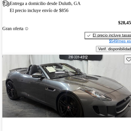
Entrega a domicilio desde Duluth, GA
El precio incluye envío de $856
$28,4
Gran oferta
El precio incluye tasa
$549/mes es
Verif. disponibilidad
Gu