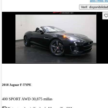
$487/mes es
Verif. disponibilidad
Gu
2018 Jaguar F-TYPE
400 SPORT AWD
30,875 millas