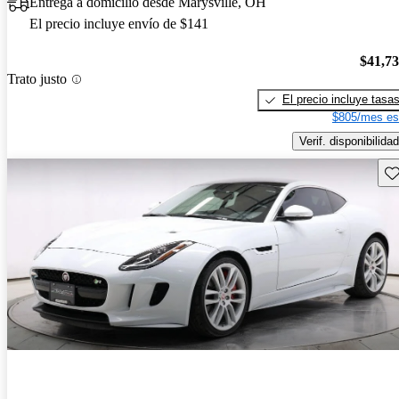
Entrega a domicilio desde Marysville, OH
El precio incluye envío de $141
$41,7
Trato justo
El precio incluye tasa
$805/mes es
Verif. disponibilidad
Gu