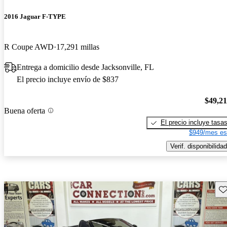
2016 Jaguar F-TYPE
R Coupe AWD
17,291 millas
Entrega a domicilio desde Jacksonville, FL
El precio incluye envío de $837
$49,2
Buena oferta
El precio incluye tasa
$949/mes es
Verif. disponibilidad
Gu