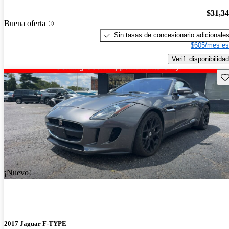
$31,3
Buena oferta
Sin tasas de concesionario adicionale
$605/mes es
Verif. disponibilidad
Gu
¡Nuevo!
2017 Jaguar F-TYPE