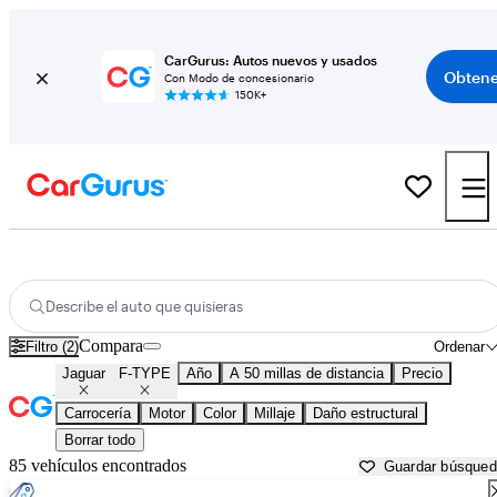
CarGurus: Autos nuevos y usados
Obtene
Con Modo de concesionario
150K+
Jaguar F-TYPE usados en venta cerca de
Ann Arbor, MI
Describe el auto que quisieras
Compara
Filtro (2)
Ordenar
Jaguar
F-TYPE
Año
A 50 millas de distancia
Precio
Carrocería
Motor
Color
Millaje
Daño estructural
Borrar todo
85 vehículos encontrados
Guardar búsque