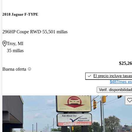
2018 Jaguar F-TYPE
296HP Coupe RWD
55,501 millas
Troy, MI
35 millas
$25,2
Buena oferta
El precio incluye tasa
$487/mes es
Verif. disponibilidad
Gu