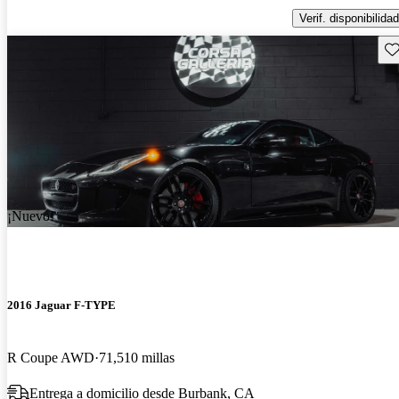
Verif. disponibilidad
Gu
¡Nuevo!
2016 Jaguar F-TYPE
R Coupe AWD
71,510 millas
Entrega a domicilio desde Burbank, CA