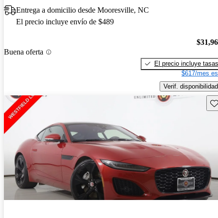
Entrega a domicilio desde Mooresville, NC
El precio incluye envío de $489
$31,9
Buena oferta
El precio incluye tasa
$617/mes es
Verif. disponibilidad
Gu