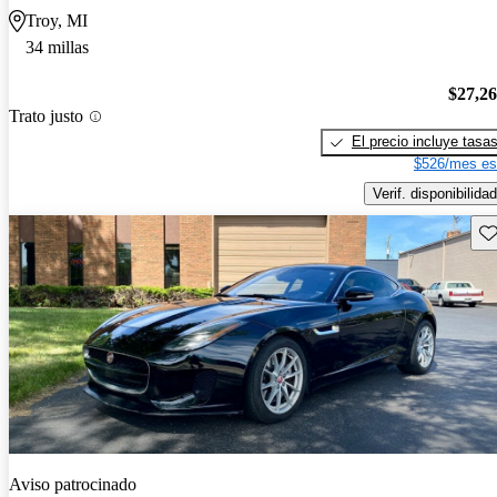
Troy, MI
34 millas
$27,2
Trato justo
El precio incluye tasa
$526/mes es
Verif. disponibilidad
Gu
Aviso patrocinado