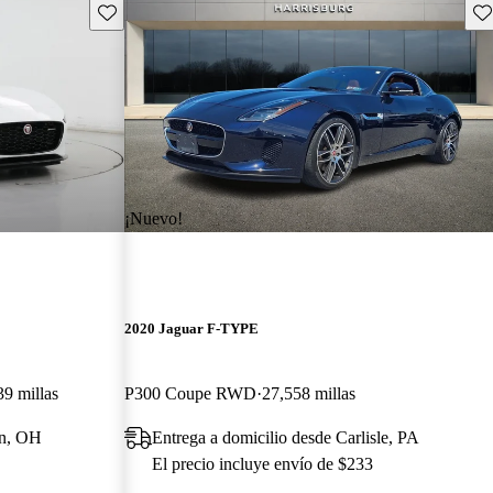
Guarda este Aviso
Gu
¡Nuevo!
2020 Jaguar F-TYPE
39 millas
P300 Coupe RWD
27,558 millas
on, OH
Entrega a domicilio desde Carlisle, PA
El precio incluye envío de $233