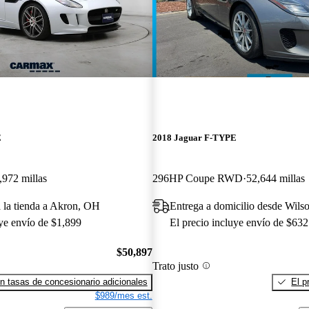
E
2018 Jaguar F-TYPE
,972 millas
296HP Coupe RWD
52,644 millas
a la tienda a Akron, OH
Entrega a domicilio desde Wils
uye envío de $1,899
El precio incluye envío de $632
$50,897
Trato justo
n tasas de concesionario adicionales
El p
$989/mes est.