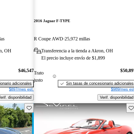
2016 Jaguar F-TYPE
las
R Coupe AWD
25,972 millas
on, OH
Transferencia a la tienda a Akron, OH
El precio incluye envío de $1,899
$46,547
$50,89
Trato
justo
onario adicionales
Sin tasas de concesionario adicionales
$897/mes est.
$989/mes est
erif. disponibilidad
Verif. disponibilidad
Guarda este Aviso
Gu