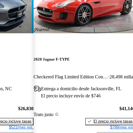
¡Nuevo!
2020 Jaguar F-TYPE
Checkered Flag Limited Edition Convertible RWD
28,498 milla
on, NC
Entrega a domicilio desde Jacksonville, FL
El precio incluye envío de $746
$26,830
$41,14
Trato justo
recio incluye tasas
El precio incluye tasas
$521/mes est.
$799/mes est