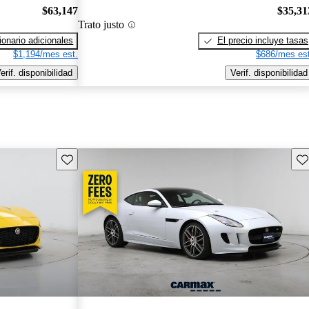
$63,147
$35,31
Trato justo
onario adicionales
El precio incluye tasas
$1,194/mes est.
$686/mes est
erif. disponibilidad
Verif. disponibilidad
Guarda este Aviso
Gu