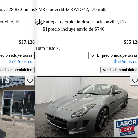
Checkered Flag Limited Edition Coupe RWD
28,832 millas
S V8 Convertible RWD
42,579 millas
onville, FL
Entrega a domicilio desde Jacksonville, FL
El precio incluye envío de $746
$37,126
$35,12
Trato justo
recio incluye tasas
El precio incluye tasas
$721/mes est.
$682/mes est
erif. disponibilidad
Verif. disponibilidad
Guarda este Aviso
Gu