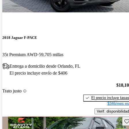
2018 Jaguar F-PACE
35t Premium AWD
59,705 millas
Entrega a domicilio desde Orlando, FL
El precio incluye envío de $406
$18,1
Trato justo
El precio incluye tasa
$346/mes es
Verif. disponibilidad
Gu