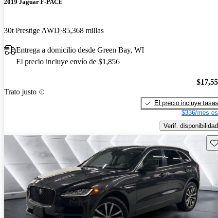
2019 Jaguar F-PACE
30t Prestige AWD
85,368 millas
Entrega a domicilio desde Green Bay, WI
El precio incluye envío de $1,856
$17,5
Trato justo
El precio incluye tasa
$336/mes es
Verif. disponibilidad
Gu