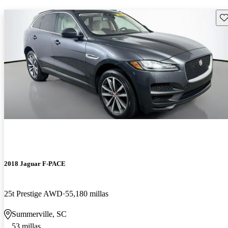
Gu
2018 Jaguar F-PACE
25t Prestige AWD
55,180 millas
Summerville, SC
53 millas