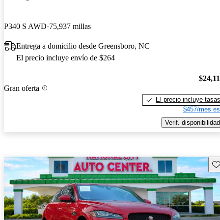
P340 S AWD
75,937 millas
Entrega a domicilio desde Greensboro, NC
El precio incluye envío de $264
$24,1
Gran oferta
El precio incluye tasa
$457/mes es
Verif. disponibilidad
Gu