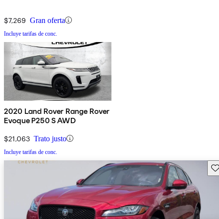
$7,269
Gran oferta
Incluye tarifas de conc.
2020 Land Rover Range Rover
Evoque P250 S AWD
$21,063
Trato justo
Incluye tarifas de conc.
Gu