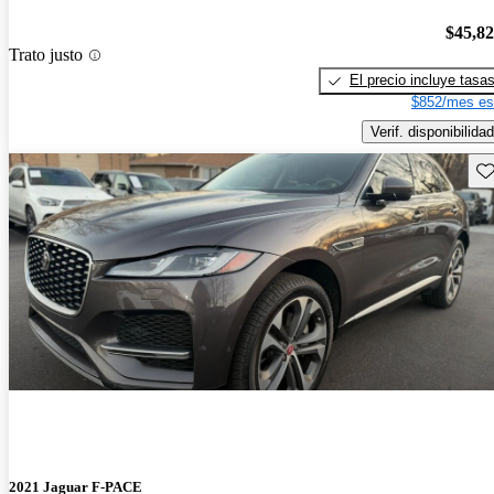
$45,8
Trato justo
El precio incluye tasa
$852/mes es
Verif. disponibilidad
Gu
2021 Jaguar F-PACE