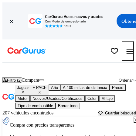
CarGurus: Autos nuevos y usados
Obtene
Con Modo de concesionario
150K+
Jaguar F-PACE usados en venta cerca de
Beaufort, SC
Compara
Filtro (2)
Ordenar
Jaguar
F-PACE
Año
A 100 millas de distancia
Precio
Motor
Nuevos/Usados/Certificados
Color
Millaje
Tipo de combustible
Borrar todo
207 vehículos encontrados
Guardar búsque
Compra con precios transparentes.