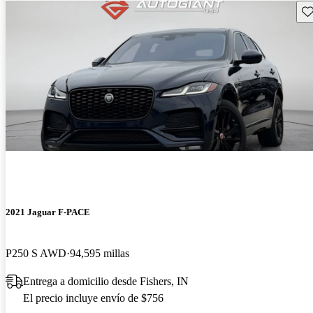
Gu
2021 Jaguar F-PACE
P250 S AWD
94,595 millas
Entrega a domicilio desde Fishers, IN
El precio incluye envío de $756