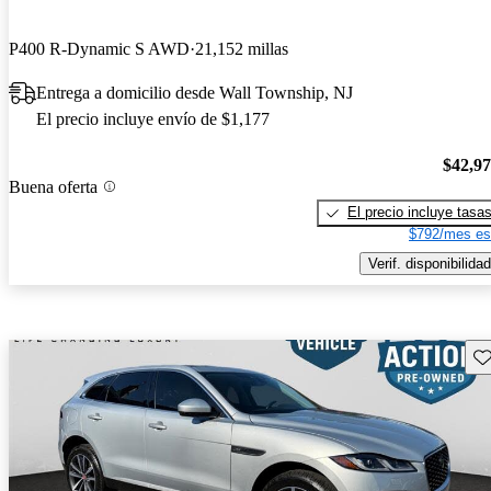
P400 R-Dynamic S AWD
21,152 millas
Entrega a domicilio desde Wall Township, NJ
El precio incluye envío de $1,177
$42,9
Buena oferta
El precio incluye tasa
$792/mes es
Verif. disponibilidad
Gu