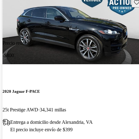
Gu
Precio reducido
-$800
2020 Jaguar F-PACE
25t Prestige AWD
34,341 millas
Entrega a domicilio desde Alexandria, VA
El precio incluye envío de $399