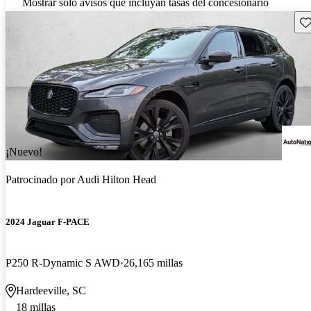
Mostrar solo avisos que incluyan tasas del concesionario
Gu
¡Nuevo!
Patrocinado por
Audi Hilton Head
2024 Jaguar F-PACE
P250 R-Dynamic S AWD
26,165 millas
Hardeeville, SC
18 millas