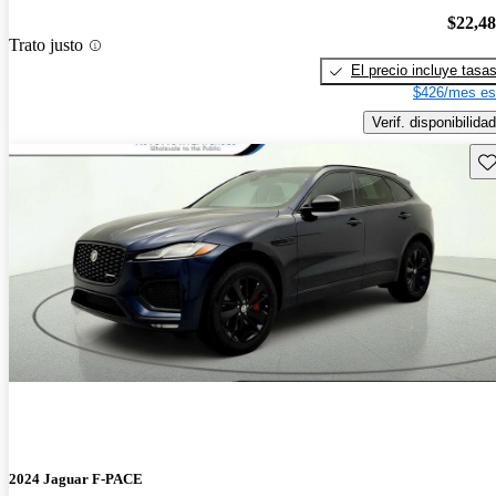
$22,4
Trato justo
El precio incluye tasa
$426/mes es
Verif. disponibilidad
Gu
2024 Jaguar F-PACE