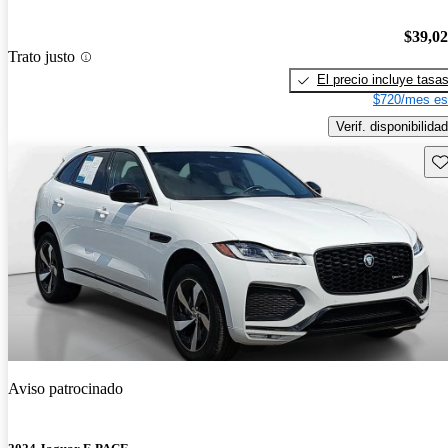
$39,0
Trato justo
El precio incluye tasa
$720/mes es
Verif. disponibilidad
Gu
Aviso patrocinado