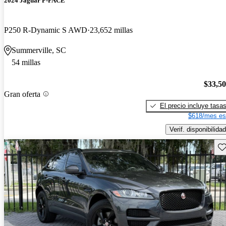
2024 Jaguar F-PACE
P250 R-Dynamic S AWD
23,652 millas
Summerville, SC
54 millas
$33,5
Gran oferta
El precio incluye tasa
$618/mes es
Verif. disponibilidad
Gu