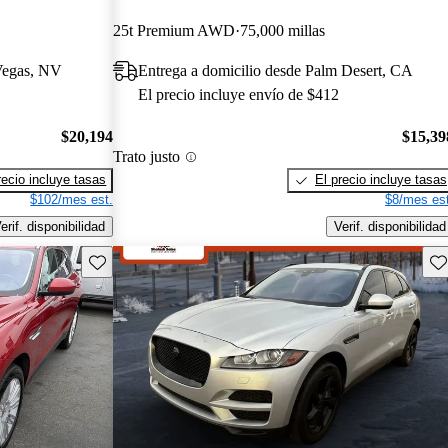
25t Premium AWD
75,000 millas
 Vegas, NV
Entrega a domicilio desde Palm Desert, CA
El precio incluye envío de $412
$20,194
$15,39
Trato justo
recio incluye tasas
El precio incluye tasas
$102/mes est.
$8/mes est
erif. disponibilidad
Verif. disponibilidad
Guarda este Aviso
Gu