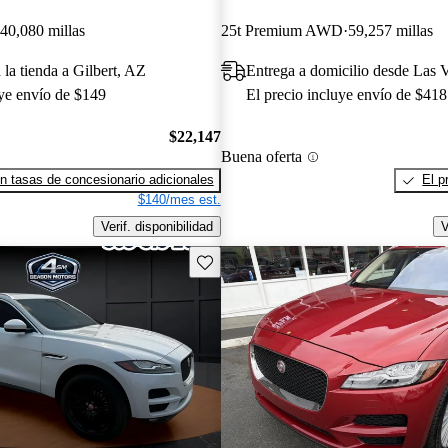
40,080 millas
25t Premium AWD
59,257 millas
 la tienda a Gilbert, AZ
Entrega a domicilio desde Las
uye envío de $149
El precio incluye envío de $418
$22,147
Buena oferta
n tasas de concesionario adicionales
El p
$140/mes est.
Verif. disponibilidad
V
Guarda este Aviso