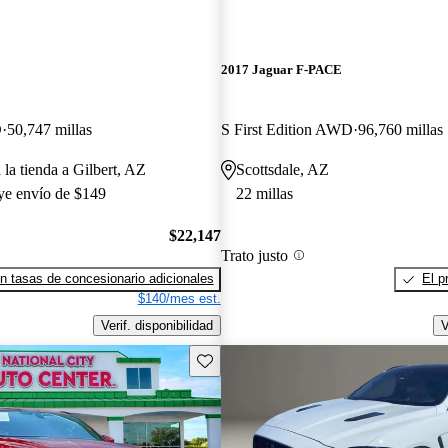
E
2017 Jaguar F-PACE
D
50,747 millas
S First Edition AWD
96,760 millas
 la tienda a Gilbert, AZ
Scottsdale, AZ
uye envío de $149
22 millas
$22,147
Trato justo
n tasas de concesionario adicionales
El p
$140/mes est.
Verif. disponibilidad
V
Guarda este Aviso