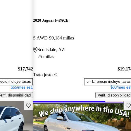
2020 Jaguar F-PACE
S AWD
90,184 millas
Scottsdale, AZ
25 millas
$17,742
$19,17
Trato justo
recio incluye tasas
El precio incluye tasas
$55/mes est.
$83/mes est
erif. disponibilidad
Verif. disponibilidad
Guarda este Aviso
Gu