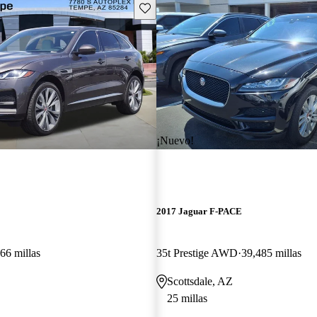
Guarda este Aviso
¡Nuevo!
E
2017 Jaguar F-PACE
66 millas
35t Prestige AWD
39,485 millas
Scottsdale, AZ
25 millas