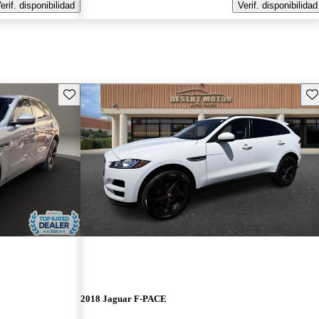
erif. disponibilidad
Verif. disponibilidad
Guarda este Aviso
Gu
2018 Jaguar F-PACE