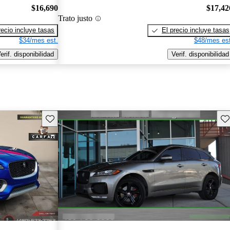
$16,690
$17,42
Trato justo
recio incluye tasas
El precio incluye tasas
$34/mes est.
$48/mes est
erif. disponibilidad
Verif. disponibilidad
Guarda este Aviso
Gu