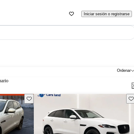
Iniciar sesión o registrarse
Ordenar
nario
Guarda este Aviso
Gu