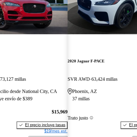
E
2020 Jaguar F-PACE
73,127 millas
SVR AWD
63,424 millas
cilio desde National City, CA
Phoenix, AZ
uye envío de $389
37 millas
$15,969
Trato justo
El precio incluye tasas
El p
$19/mes est.