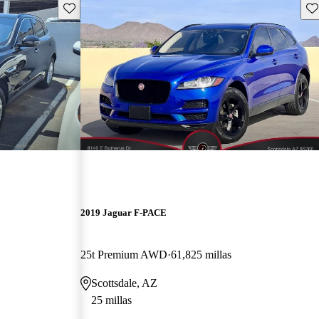
Guarda este Aviso
Gu
2019 Jaguar F-PACE
25t Premium AWD
61,825 millas
Scottsdale, AZ
25 millas