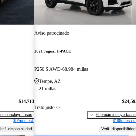
Aviso patrocinado
2021 Jaguar F-PACE
P250 S AWD
68,984 millas
Tempe, AZ
21 millas
$14,713
$24,59
Trato justo
recio incluye tasas
El precio incluye tasas
$0/mes est.
$188/mes est
erif. disponibilidad
Verif. disponibilidad