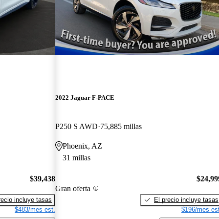
2022 Jaguar F-PACE
P250 S AWD
75,885 millas
Phoenix, AZ
31 millas
$39,438
$24,99
Gran oferta
recio incluye tasas
El precio incluye tasas
$483/mes est.
$196/mes est