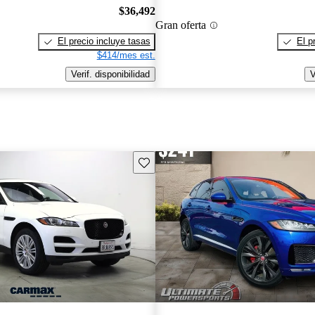
$36,492
Gran oferta
El precio incluye tasas
El p
$414/mes est.
Verif. disponibilidad
V
Guarda este Aviso