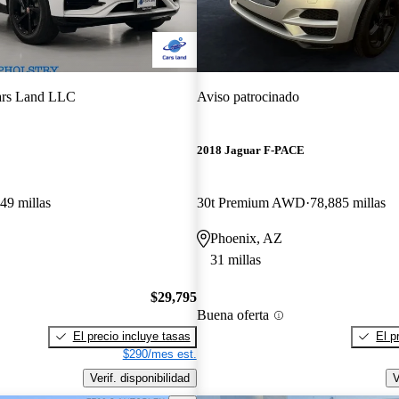
rs Land LLC
Aviso patrocinado
E
2018 Jaguar F-PACE
49 millas
30t Premium AWD
78,885 millas
Phoenix, AZ
31 millas
$29,795
Buena oferta
El precio incluye tasas
El p
$290/mes est.
Verif. disponibilidad
V