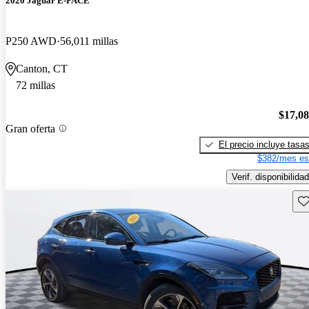
2020 Jaguar E-PACE
P250 AWD
56,011 millas
Canton, CT
72 millas
$17,0
Gran oferta
El precio incluye tasa
$382/mes es
Verif. disponibilidad
Gu