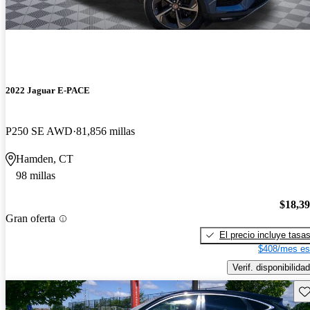
2022 Jaguar E-PACE
P250 SE AWD
81,856 millas
Hamden, CT
98 millas
$18,3
Gran oferta
El precio incluye tasa
$408/mes es
Verif. disponibilidad
Gu