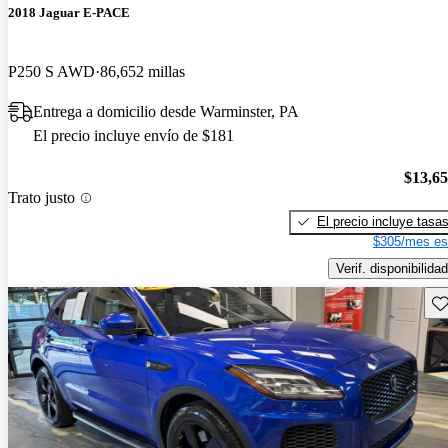
2018 Jaguar E-PACE
P250 S AWD
86,652 millas
Entrega a domicilio desde Warminster, PA
El precio incluye envío de $181
$13,6
Trato justo
El precio incluye tasa
$305/mes es
Verif. disponibilidad
Gu