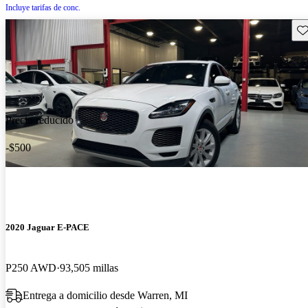
Incluye tarifas de conc.
Gu
Precio reducido
-$500
2020 Jaguar E-PACE
P250 AWD
93,505 millas
Entrega a domicilio desde Warren, MI