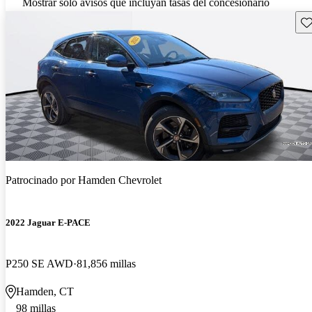
Mostrar solo avisos que incluyan tasas del concesionario
Gu
Patrocinado por
Hamden Chevrolet
2022 Jaguar E-PACE
P250 SE AWD
81,856 millas
Hamden, CT
98 millas