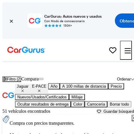
CarGurus: Autos nuevos y usados
Obtene
Con Modo de concesionario
150K+
Jaguar E-PACE usados en venta cerca de
Albany, NY
Compara
Filtro (2)
Ordenar
Jaguar
E-PACE
Año
A 100 millas de distancia
Precio
Nuevos/Usados/Certificados
Millaje
Ocultar resultados de entrega
Color
Carrocería
Borrar todo
51 vehículos encontrados
Guardar búsque
Compra con precios transparentes.