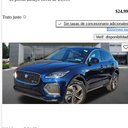
$24,9
Trato justo
Sin tasas de concesionario adicionale
$555/mes es
Verif. disponibilidad
Gu