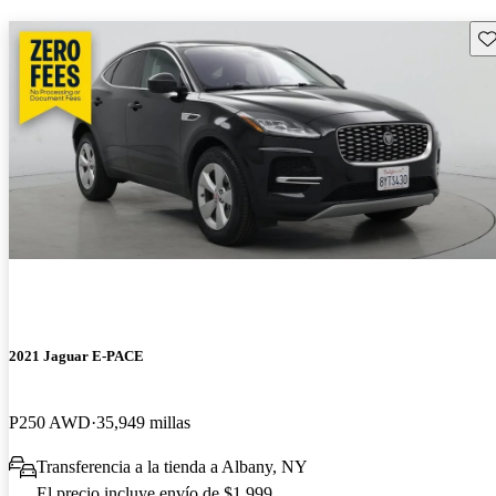
Gu
2021 Jaguar E-PACE
P250 AWD
35,949 millas
Transferencia a la tienda a Albany, NY
El precio incluye envío de $1,999