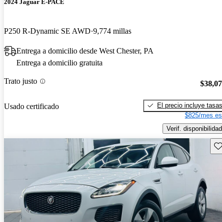
2024 Jaguar E-PACE
P250 R-Dynamic SE AWD
9,774 millas
Entrega a domicilio desde West Chester, PA
Entrega a domicilio gratuita
Trato justo
$38,0
El precio incluye tasa
Usado certificado
$825/mes es
Verif. disponibilidad
Gu