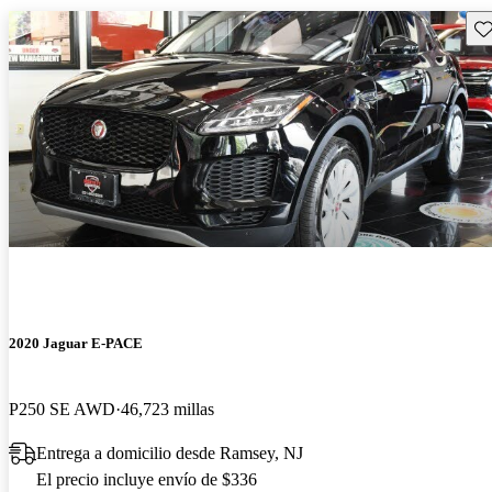
Gu
2020 Jaguar E-PACE
P250 SE AWD
46,723 millas
Entrega a domicilio desde Ramsey, NJ
El precio incluye envío de $336