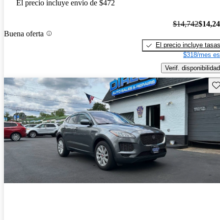
El precio incluye envío de $472
$14,742
$14,2
Buena oferta
El precio incluye tasa
$318/mes es
Verif. disponibilidad
Gu