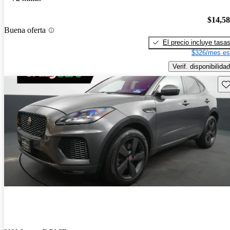
$14,5
Buena oferta
El precio incluye tasa
$326/mes es
Verif. disponibilidad
Gu