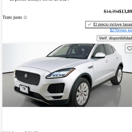
$14,394
$13,8
Trato justo
El precio incluye tasa
$270/mes es
Verif. disponibilidad
Gu