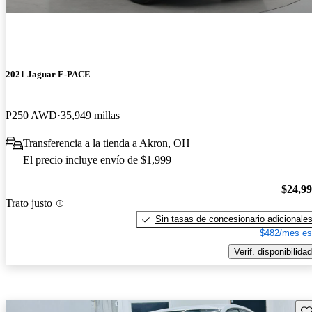
2021 Jaguar E-PACE
P250 AWD
35,949 millas
Transferencia a la tienda a Akron, OH
El precio incluye envío de $1,999
$24,9
Trato justo
Sin tasas de concesionario adicionale
$482/mes es
Verif. disponibilidad
Gu