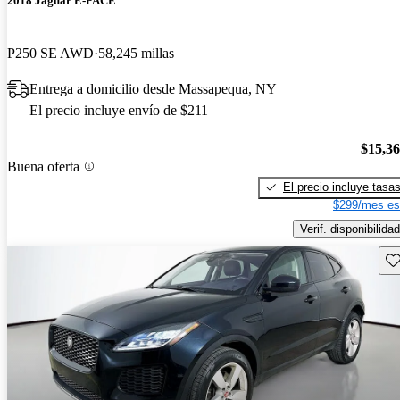
2018 Jaguar E-PACE
P250 SE AWD
58,245 millas
Entrega a domicilio desde Massapequa, NY
El precio incluye envío de $211
$15,3
Buena oferta
El precio incluye tasa
$299/mes es
Verif. disponibilidad
Gu