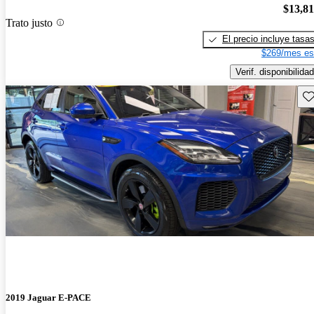
$13,8
Trato justo
El precio incluye tasa
$269/mes es
Verif. disponibilidad
Gu
2019 Jaguar E-PACE