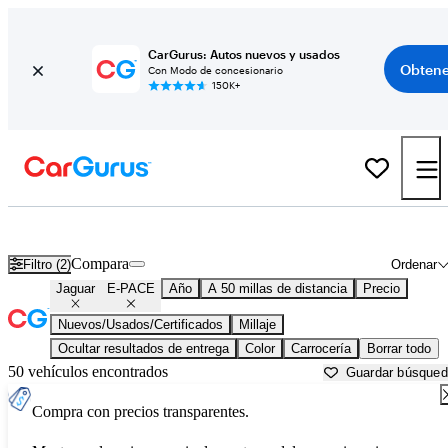
CarGurus: Autos nuevos y usados
Obtene
Con Modo de concesionario
150K+
Jaguar E-PACE usados en venta cerca de
Akron, OH
Compara
Filtro (2)
Ordenar
Jaguar
E-PACE
Año
A 50 millas de distancia
Precio
Nuevos/Usados/Certificados
Millaje
Ocultar resultados de entrega
Color
Carrocería
Borrar todo
50 vehículos encontrados
Guardar búsque
Compra con precios transparentes.