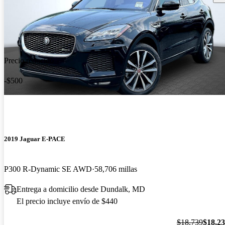
Precio reducido
-$500
2019 Jaguar E-PACE
P300 R-Dynamic SE AWD
58,706 millas
Entrega a domicilio desde Dundalk, MD
El precio incluye envío de $440
$18,739
$18,2