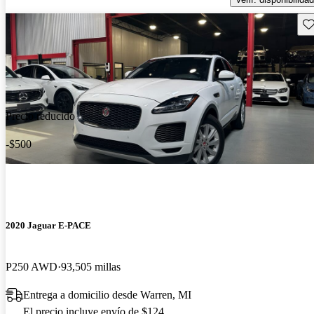
Gu
Precio reducido
-$500
2020 Jaguar E-PACE
P250 AWD
93,505 millas
Entrega a domicilio desde Warren, MI
El precio incluye envío de $124