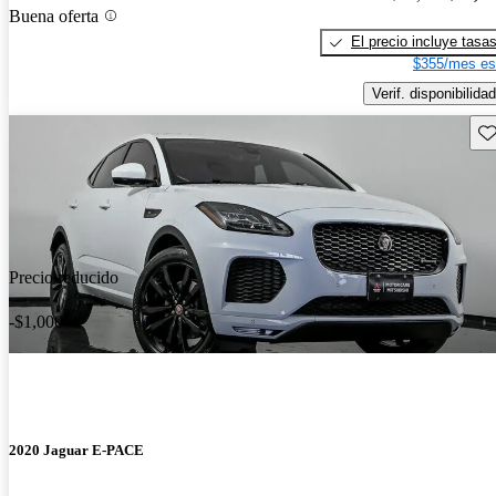
Buena oferta
El precio incluye tasa
$355/mes es
Verif. disponibilidad
Gu
Precio reducido
-$1,000
2020 Jaguar E-PACE