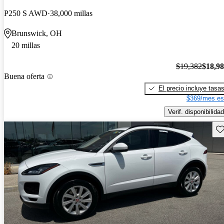
P250 S AWD
38,000 millas
Brunswick, OH
20 millas
$19,382
$18,9
Buena oferta
El precio incluye tasa
$369/mes es
Verif. disponibilidad
Gu