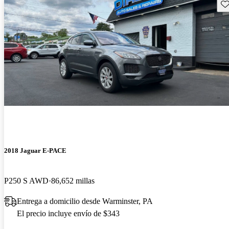
Gu
2018 Jaguar E-PACE
P250 S AWD
86,652 millas
Entrega a domicilio desde Warminster, PA
El precio incluye envío de $343