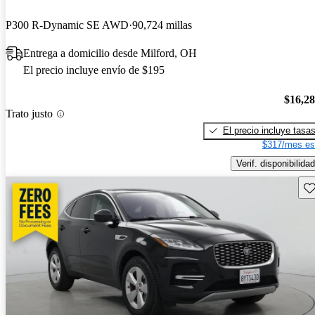
P300 R-Dynamic SE AWD
90,724 millas
Entrega a domicilio desde Milford, OH
El precio incluye envío de $195
$16,2
Trato justo
El precio incluye tasa
$317/mes es
Verif. disponibilidad
Gu