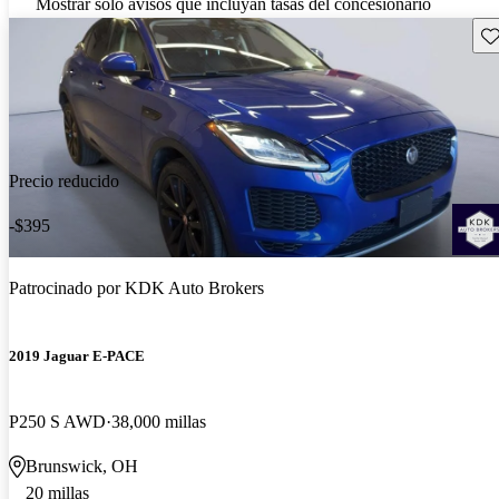
Mostrar solo avisos que incluyan tasas del concesionario
Gu
Precio reducido
-$395
Patrocinado por
KDK Auto Brokers
2019 Jaguar E-PACE
P250 S AWD
38,000 millas
Brunswick, OH
20 millas