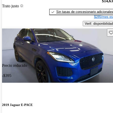
$14,6
Trato justo
Sin tasas de concesionario adicionale
$285/mes es
Verif. disponibilidad
Gu
Precio reducido
-$395
2019 Jaguar E-PACE