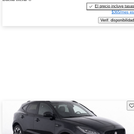
El precio incluye tasa
$365/mes es
Verif. disponibilidad
Gu