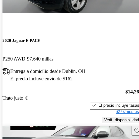
2020 Jaguar E-PACE
P250 AWD
97,640 millas
Entrega a domicilio desde Dublin, OH
El precio incluye envío de $162
$14,2
Trato justo
El precio incluye tasa
$277/mes es
Verif. disponibilidad
Gu