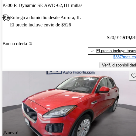
P300 R-Dynamic SE AWD
62,111 millas
Entrega a domicilio desde Aurora, IL
El precio incluye envío de $526
$20,915
$19,9
Buena oferta
El precio incluye tasa
$387/mes es
Verif. disponibilidad
Gu
¡Nuevo!