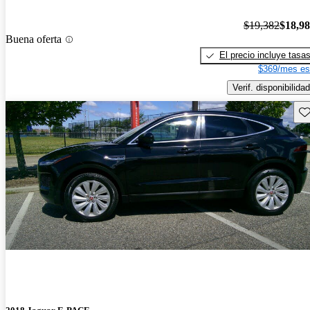
$19,382
$18,9
Buena oferta
El precio incluye tasa
$369/mes es
Verif. disponibilidad
Gu