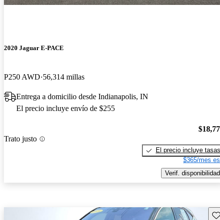
2020 Jaguar E-PACE
P250 AWD
56,314 millas
Entrega a domicilio desde Indianapolis, IN
El precio incluye envío de $255
$18,7
Trato justo
El precio incluye tasa
$365/mes es
Verif. disponibilidad
Gu