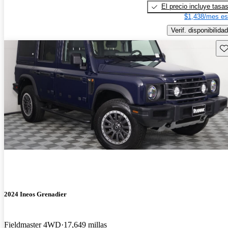
El precio incluye tasa
$1,438/mes es
Verif. disponibilidad
Gu
2024 Ineos Grenadier
Fieldmaster 4WD
17,649 millas