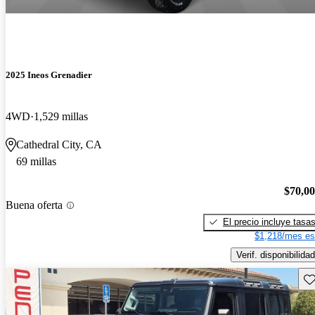
2025 Ineos Grenadier
4WD
1,529 millas
Cathedral City, CA
69 millas
$70,0
Buena oferta
El precio incluye tasa
$1,218/mes es
Verif. disponibilidad
Gu