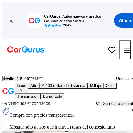
CarGurus: Autos nuevos y usados
Obtene
Con Modo de concesionario
150K+
Autos Ineos usados en venta cerca de
Victorville, CA
Compara
Filtro (1)
Ordenar
Ineos
Año
A 100 millas de distancia
Millaje
Color
Transmisión
Borrar todo
69 vehículos encontrados
Guardar búsque
Compra con precios transparentes.
Mostrar solo avisos que incluyan tasas del concesionario