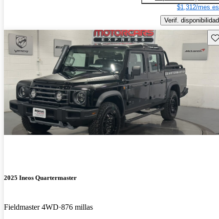
$1,312/mes es
Verif. disponibilidad
Gu
2025 Ineos Quartermaster
Fieldmaster 4WD
876 millas