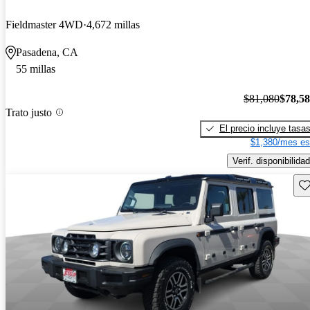
Fieldmaster 4WD
4,672 millas
Pasadena, CA
55 millas
$81,080
$78,5
Trato justo
El precio incluye tasa
$1,380/mes es
Verif. disponibilidad
Gu