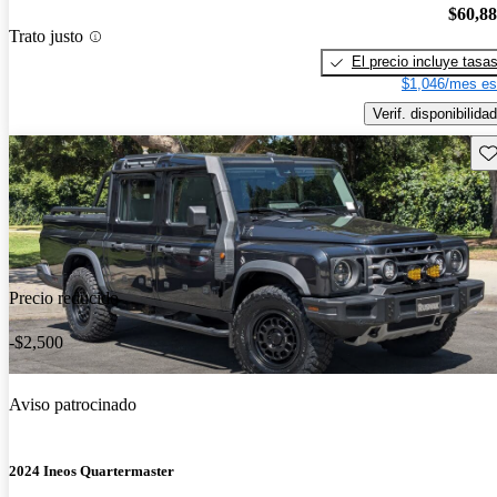
$60,8
Trato justo
El precio incluye tasa
$1,046/mes es
Verif. disponibilidad
Gu
Precio reducido
-$2,500
Aviso patrocinado
2024 Ineos Quartermaster