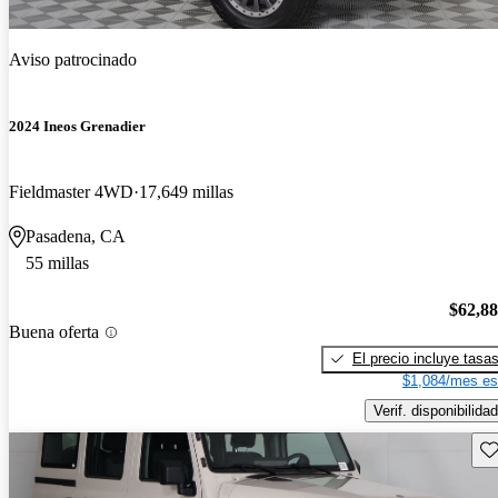
Aviso patrocinado
2024 Ineos Grenadier
Fieldmaster 4WD
17,649 millas
Pasadena, CA
55 millas
$62,8
Buena oferta
El precio incluye tasa
$1,084/mes es
Verif. disponibilidad
Gu