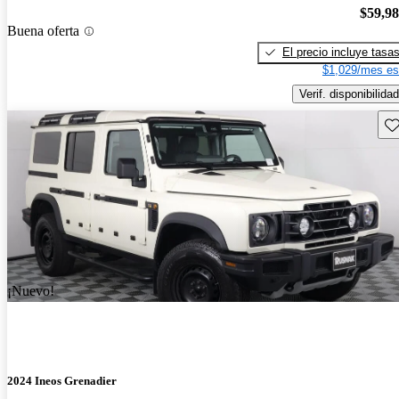
$59,9
Buena oferta
El precio incluye tasa
$1,029/mes es
Verif. disponibilidad
Gu
¡Nuevo!
2024 Ineos Grenadier