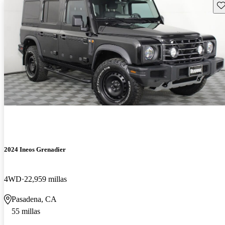
Gu
2024 Ineos Grenadier
4WD
22,959 millas
Pasadena, CA
55 millas