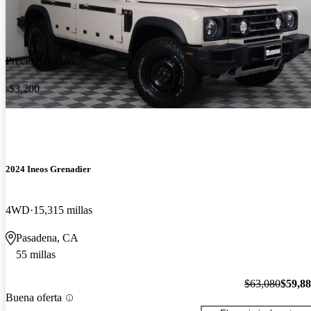
Precio reducido
-$3,200
2024 Ineos Grenadier
4WD
15,315 millas
Pasadena, CA
55 millas
$63,080
$59,8
Buena oferta