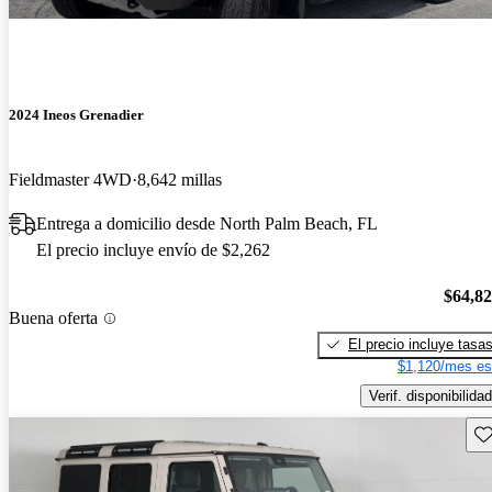
2024 Ineos Grenadier
Fieldmaster 4WD
8,642 millas
Entrega a domicilio desde North Palm Beach, FL
El precio incluye envío de $2,262
$64,8
Buena oferta
El precio incluye tasa
$1,120/mes es
Verif. disponibilidad
Gu