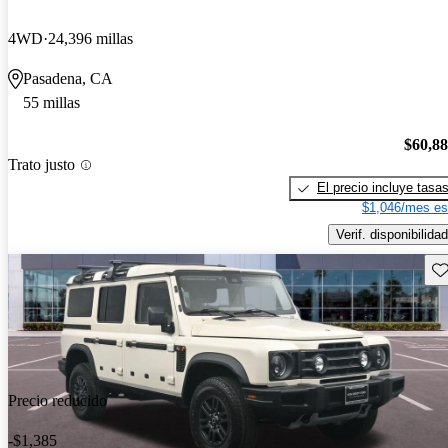
4WD
24,396 millas
Pasadena, CA
55 millas
$60,8
Trato justo
El precio incluye tasa
$1,046/mes es
Verif. disponibilidad
Gu
Precio reducido
-$1,385