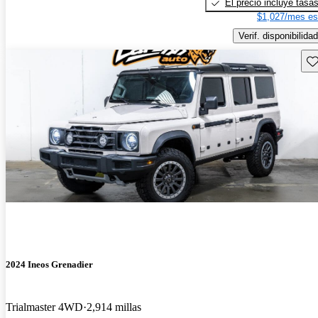
El precio incluye tasa
$1,027/mes es
Verif. disponibilidad
Gu
2024 Ineos Grenadier
Trialmaster 4WD
2,914 millas