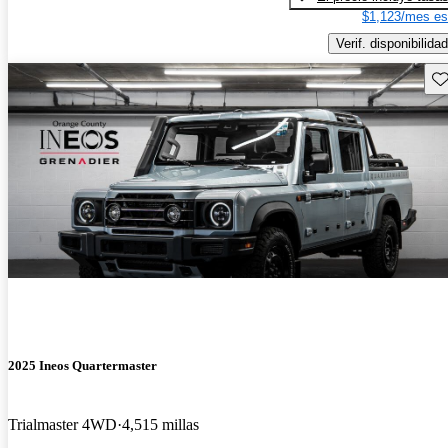
$1,123/mes es
Verif. disponibilidad
Gu
2025 Ineos Quartermaster
Trialmaster 4WD
4,515 millas