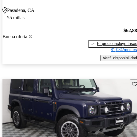
Pasadena, CA
55 millas
$62,8
Buena oferta
El precio incluye tasa
$1,084/mes es
Verif. disponibilidad
Gu