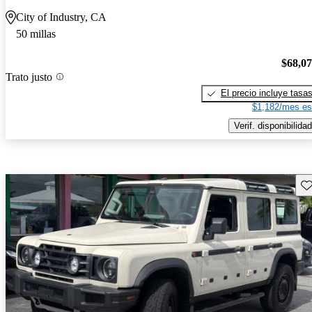
City of Industry, CA
50 millas
$68,0
Trato justo
El precio incluye tasa
$1,182/mes es
Verif. disponibilidad
Gu