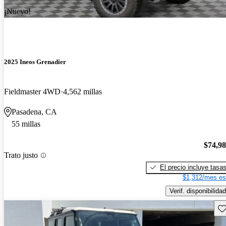
¡Nuevo!
2025 Ineos Grenadier
Fieldmaster 4WD
4,562 millas
Pasadena, CA
55 millas
$74,9
Trato justo
El precio incluye tasa
$1,312/mes es
Verif. disponibilidad
Gu