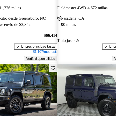
11,326 millas
Fieldmaster 4WD
4,672 millas
icilio desde Greensboro, NC
Pasadena, CA
uye envío de $3,352
90 millas
$66,414
Trato justo
El precio incluye tasas
El p
$1,107/mes est.
Verif. disponibilidad
V
Guarda este Aviso