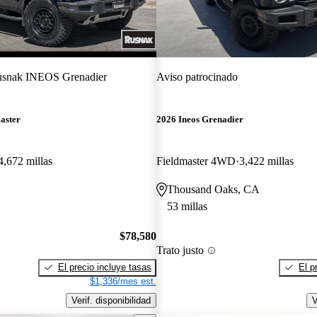
snak INEOS Grenadier
Aviso patrocinado
aster
2026 Ineos Grenadier
4,672 millas
Fieldmaster 4WD
3,422 millas
Thousand Oaks, CA
53 millas
$78,580
Trato justo
El precio incluye tasas
El p
$1,336/mes est.
Verif. disponibilidad
V