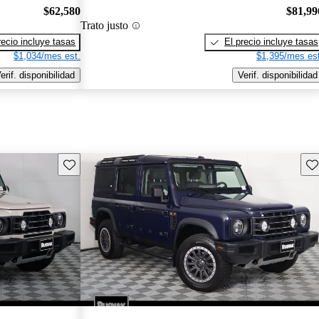
$62,580
$81,99
Trato justo
recio incluye tasas
El precio incluye tasas
$1,034/mes est.
$1,395/mes est
erif. disponibilidad
Verif. disponibilidad
Guarda este Aviso
Gu