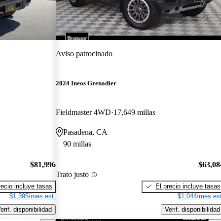
Aviso patrocinado
2024 Ineos Grenadier
Fieldmaster 4WD
17,649 millas
Pasadena, CA
90 millas
$81,996
$63,08
Trato justo
recio incluye tasas
El precio incluye tasas
$1,395/mes est.
$1,044/mes est
erif. disponibilidad
Verif. disponibilidad