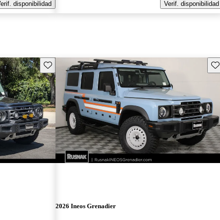
erif. disponibilidad
Verif. disponibilidad
Guarda este Aviso
Gu
2026 Ineos Grenadier