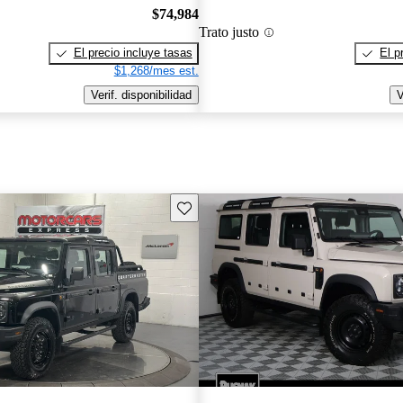
$74,984
Trato justo
El precio incluye tasas
El p
$1,268/mes est.
Verif. disponibilidad
V
Guarda este Aviso