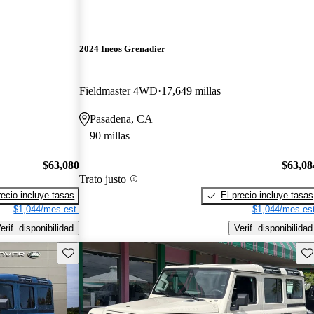
2024 Ineos Grenadier
Fieldmaster 4WD
17,649 millas
Pasadena, CA
90 millas
$63,080
$63,08
Trato justo
recio incluye tasas
El precio incluye tasas
$1,044/mes est.
$1,044/mes est
erif. disponibilidad
Verif. disponibilidad
Guarda este Aviso
Gu