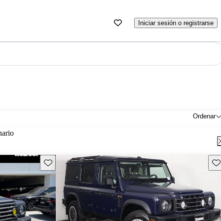
Iniciar sesión o registrarse
Ordenar
nario
Guarda este Aviso
Gu