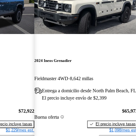
2024 Ineos Grenadier
Fieldmaster 4WD
8,642 millas
Entrega a domicilio desde North Palm Beach, F
El precio incluye envío de $2,399
$72,922
$65,97
Buena oferta
recio incluye tasas
El precio incluye tasas
$1,229/mes est.
$1,098/mes est