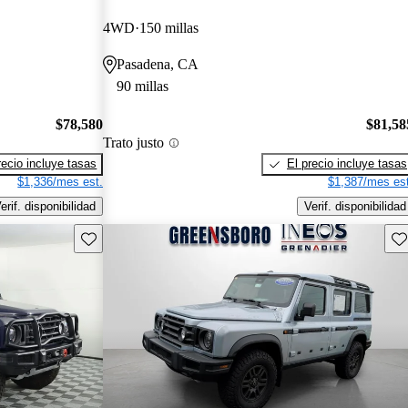
4WD
150 millas
Pasadena, CA
90 millas
$78,580
$81,58
Trato justo
recio incluye tasas
El precio incluye tasas
$1,336/mes est.
$1,387/mes est
erif. disponibilidad
Verif. disponibilidad
Guarda este Aviso
Gu