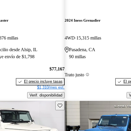
aster
2024 Ineos Grenadier
876 millas
4WD
15,315 millas
cilio desde Alsip, IL
Pasadena, CA
uye envío de $1,798
90 millas
$77,167
Trato justo
El precio incluye tasas
El p
$1,310/mes est.
Verif. disponibilidad
V
Guarda este Aviso