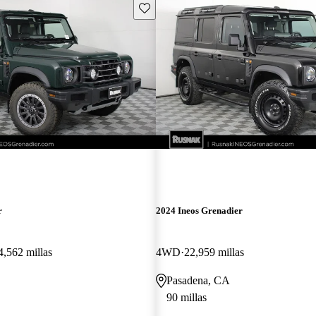
Guarda este Aviso
r
2024 Ineos Grenadier
4,562 millas
4WD
22,959 millas
Pasadena, CA
90 millas