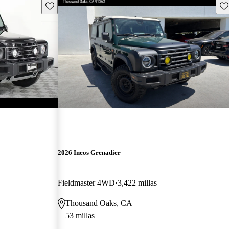
Guarda este Aviso
Gu
2026 Ineos Grenadier
Fieldmaster 4WD
3,422 millas
Thousand Oaks, CA
53 millas