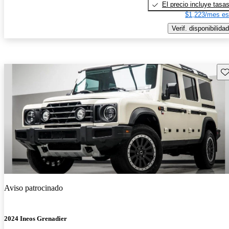
El precio incluye tasa
$1,223/mes es
Verif. disponibilidad
Gu
Aviso patrocinado
2024 Ineos Grenadier