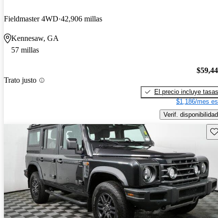
Fieldmaster 4WD
42,906 millas
Kennesaw, GA
57 millas
$59,4
Trato justo
El precio incluye tasa
$1,186/mes es
Verif. disponibilidad
Gu