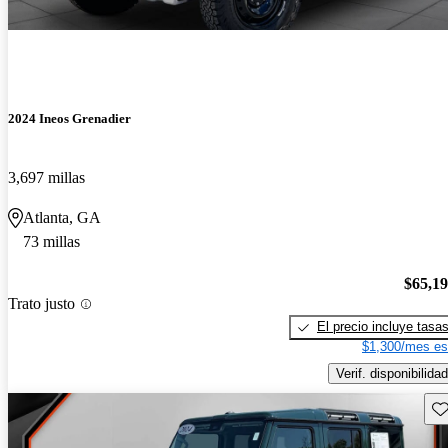
2024 Ineos Grenadier
3,697 millas
Atlanta, GA
73 millas
$65,1
Trato justo
El precio incluye tasa
$1,300/mes es
Verif. disponibilidad
Gu