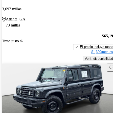
3,697 millas
Atlanta, GA
73 millas
$65,1
Trato justo
El precio incluye tasa
$1,300/mes es
Verif. disponibilidad
Gu