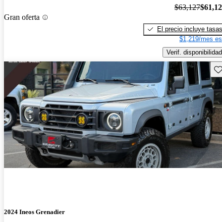
$63,127
$61,1
Gran oferta
El precio incluye tasa
$1,219/mes es
Verif. disponibilidad
Gu
2024 Ineos Grenadier