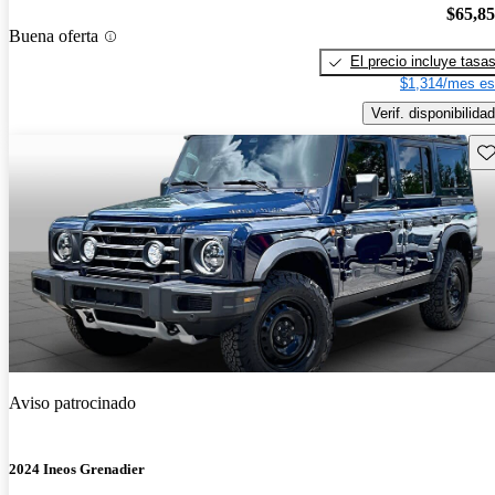
$65,8
Buena oferta
El precio incluye tasa
$1,314/mes es
Verif. disponibilidad
Gu
Aviso patrocinado
2024 Ineos Grenadier