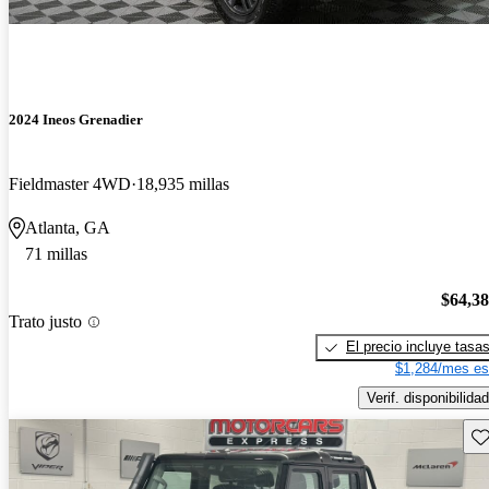
2024 Ineos Grenadier
Fieldmaster 4WD
18,935 millas
Atlanta, GA
71 millas
$64,3
Trato justo
El precio incluye tasa
$1,284/mes es
Verif. disponibilidad
Gu