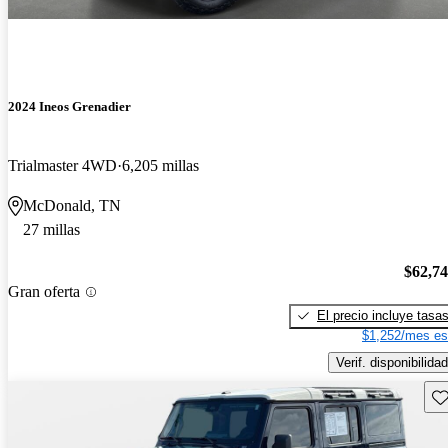
2024 Ineos Grenadier
Trialmaster 4WD
6,205 millas
McDonald, TN
27 millas
$62,7
Gran oferta
El precio incluye tasa
$1,252/mes es
Verif. disponibilidad
Gu