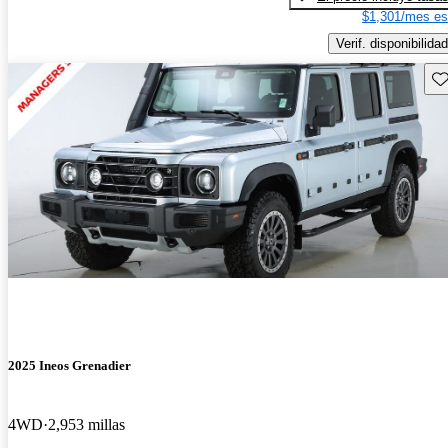
$1,301/mes es
Verif. disponibilidad
Gu
2025 Ineos Grenadier
4WD
2,953 millas