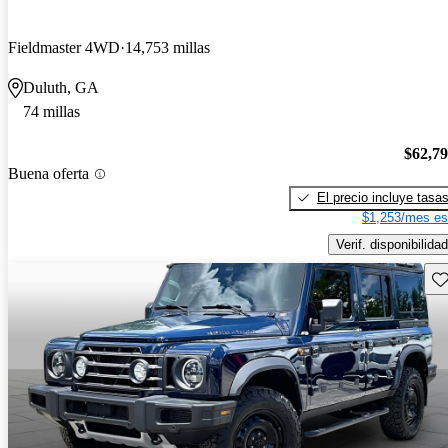
Fieldmaster 4WD
14,753 millas
Duluth, GA
74 millas
$62,7
Buena oferta
El precio incluye tasa
$1,253/mes es
Verif. disponibilidad
Gu