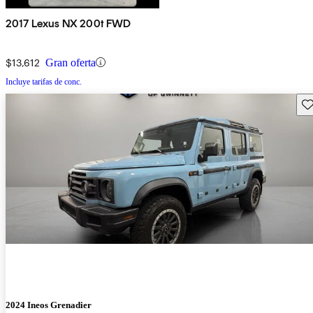
2017 Lexus NX 200t FWD
$13,612
Gran oferta
Incluye tarifas de conc.
Gu
2024 Ineos Grenadier