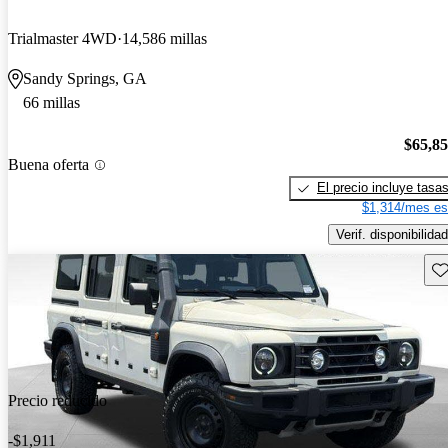
Trialmaster 4WD
14,586 millas
Sandy Springs, GA
66 millas
$65,8
Buena oferta
El precio incluye tasa
$1,314/mes es
Verif. disponibilidad
Gu
Precio reducido
-$1,911