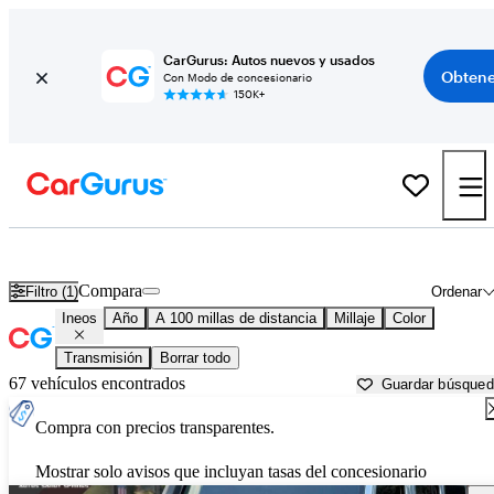
CarGurus: Autos nuevos y usados
Obtene
Con Modo de concesionario
150K+
Autos Ineos usados en venta cerca de
Dalton, GA
Compara
Filtro (1)
Ordenar
Ineos
Año
A 100 millas de distancia
Millaje
Color
Transmisión
Borrar todo
67 vehículos encontrados
Guardar búsque
Compra con precios transparentes.
Mostrar solo avisos que incluyan tasas del concesionario