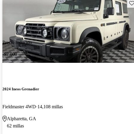
Gu
Precio reducido
-$2,000
2024 Ineos Grenadier
Fieldmaster 4WD
14,108 millas
Alpharetta, GA
62 millas