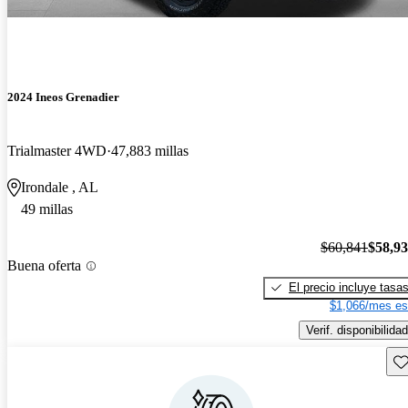
2024 Ineos Grenadier
Trialmaster 4WD
47,883 millas
Irondale , AL
49 millas
$60,841
$58,9
Buena oferta
El precio incluye tasa
$1,066/mes es
Verif. disponibilidad
Gu