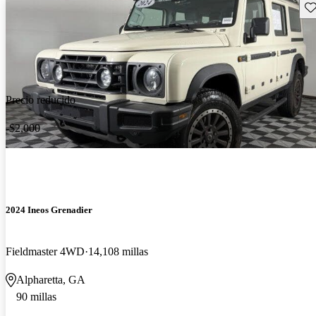
Gu
Precio reducido
-$2,000
2024 Ineos Grenadier
Fieldmaster 4WD
14,108 millas
Alpharetta, GA
90 millas