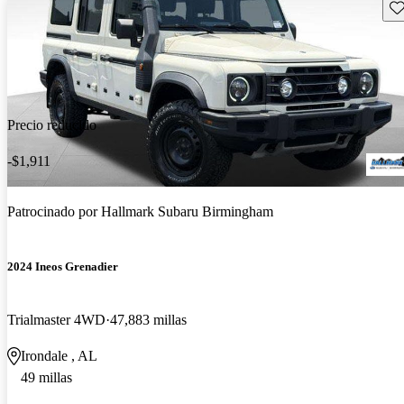
Gu
Precio reducido
-$1,911
Patrocinado por
Hallmark Subaru Birmingham
2024 Ineos Grenadier
Trialmaster 4WD
47,883 millas
Irondale , AL
49 millas