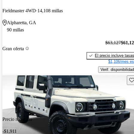
Fieldmaster 4WD
14,108 millas
Alpharetta, GA
90 millas
$63,127
$61,1
Gran oferta
El precio incluye tasa
$1,106/mes es
Verif. disponibilidad
Gu
Precio reducido
-$1,911