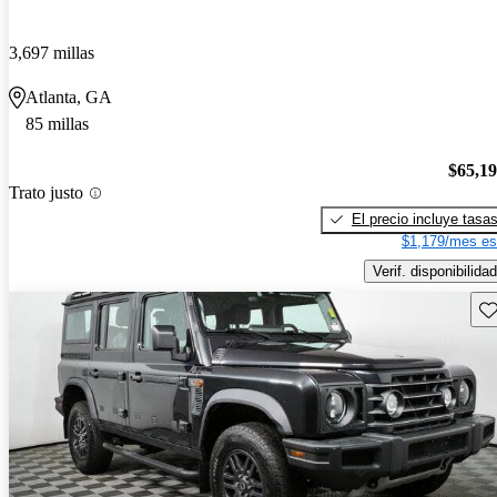
3,697 millas
Atlanta, GA
85 millas
$65,1
Trato justo
El precio incluye tasa
$1,179/mes es
Verif. disponibilidad
Gu