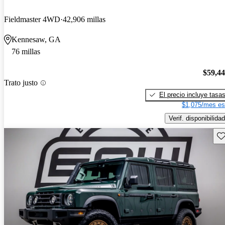
Fieldmaster 4WD
42,906 millas
Kennesaw, GA
76 millas
$59,4
Trato justo
El precio incluye tasa
$1,075/mes es
Verif. disponibilidad
Gu