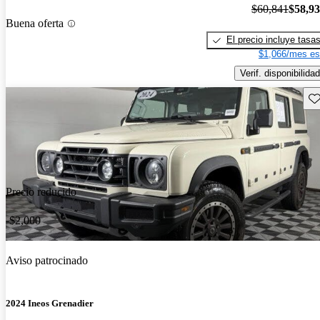
$60,841
$58,9
Buena oferta
El precio incluye tasa
$1,066/mes es
Verif. disponibilidad
Gu
Precio reducido
-$2,000
Aviso patrocinado
2024 Ineos Grenadier