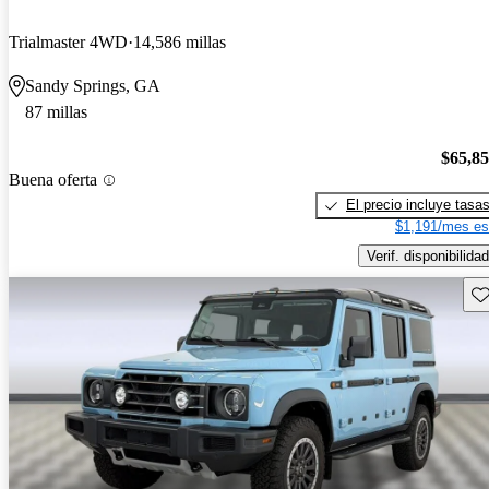
Trialmaster 4WD
14,586 millas
Sandy Springs, GA
87 millas
$65,8
Buena oferta
El precio incluye tasa
$1,191/mes es
Verif. disponibilidad
Gu