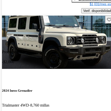
$1,031/mes es
Verif. disponibilidad
Gu
Precio reducido
-$2,000
2024 Ineos Grenadier
Trialmaster 4WD
8,760 millas