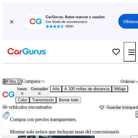
CarGurus: Autos nuevos y usados
Obtene
Con Modo de concesionario
150K+
Ineos Grenadier usados en venta cerca de
Anniston, AL
Compara
Filtro (2)
Ordenar
Ineos
Grenadier
Año
A 100 millas de distancia
Millaje
Color
Transmisión
Borrar todo
66 vehículos encontrados
Guardar búsque
Compra con precios transparentes.
Mostrar solo avisos que incluyan tasas del concesionario