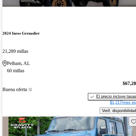
2024 Ineos Grenadier
21,289 millas
Pelham, AL
60 millas
$67,2
Buena oferta
El precio incluye tasa
$1,217/mes es
Verif. disponibilidad
Gu