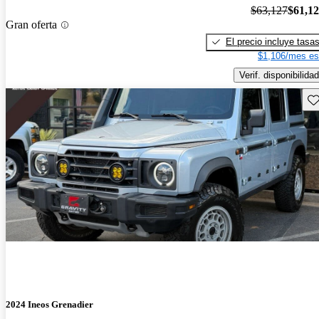
$63,127
$61,1
Gran oferta
El precio incluye tasa
$1,106/mes es
Verif. disponibilidad
Gu
2024 Ineos Grenadier