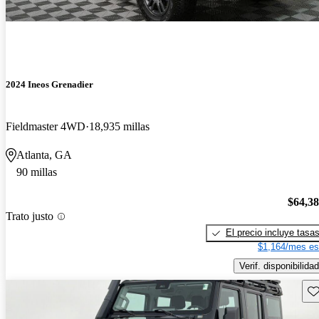
2024 Ineos Grenadier
Fieldmaster 4WD
18,935 millas
Atlanta, GA
90 millas
$64,3
Trato justo
El precio incluye tasa
$1,164/mes es
Verif. disponibilidad
Gu