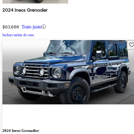
2024 Ineos Grenadier
$63,698
Trato justo
Incluye tarifas de conc.
Gu
2024 Ineos Grenadier