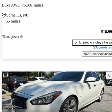
Luxe AWD
76,881 millas
Cornelius, NC
55 millas
$18,9
Trato justo
El precio incluye tasa
$356/mes es
Verif. disponibilidad
Gu
Precio reducido