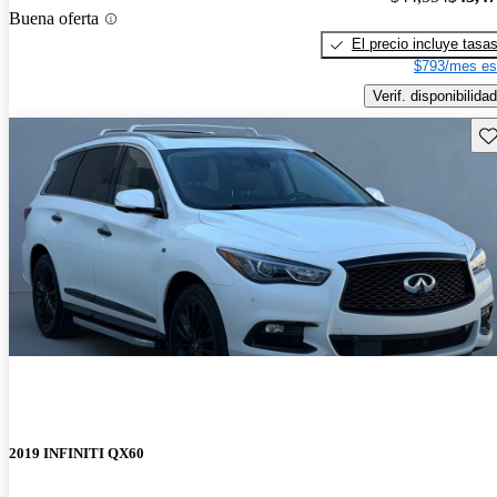
Buena oferta
El precio incluye tasa
$793/mes es
Verif. disponibilidad
Gu
2019 INFINITI QX60