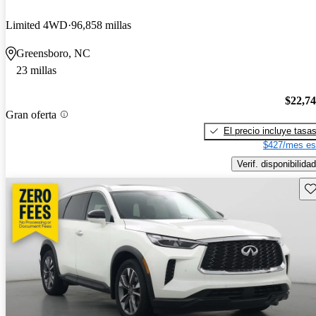
Limited 4WD
96,858 millas
Greensboro, NC
23 millas
$22,7
Gran oferta
El precio incluye tasa
$427/mes es
Verif. disponibilidad
Gu