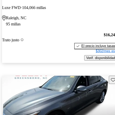
Luxe FWD
104,066 millas
Raleigh, NC
95 millas
$16,2
Trato justo
El precio incluye tasa
$302/mes es
Verif. disponibilidad
Gu