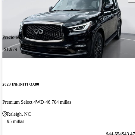
Precio reducido
-$1,979
2023 INFINITI QX80
Premium Select 4WD
46,704 millas
Raleigh, NC
95 millas
$44,554
$43,4