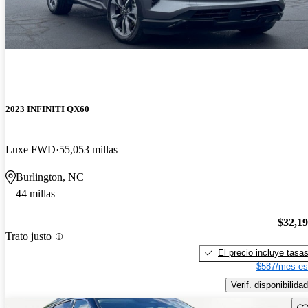
2023 INFINITI QX60
Luxe FWD
55,053 millas
Burlington, NC
44 millas
$32,1
Trato justo
El precio incluye tasa
$587/mes es
Verif. disponibilidad
Gu