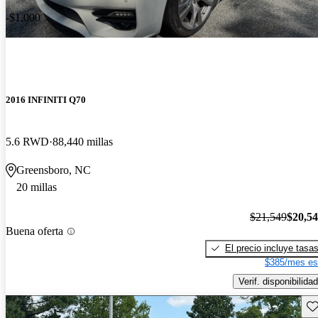
-$1,000
2016 INFINITI Q70
5.6 RWD
88,440 millas
Greensboro, NC
20 millas
$21,549
$20,5
Buena oferta
El precio incluye tasa
$385/mes es
Verif. disponibilidad
Gu