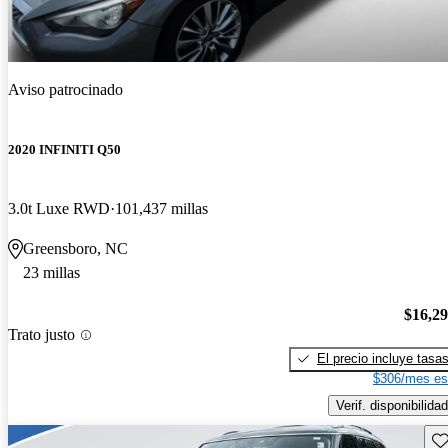
Aviso patrocinado
2020 INFINITI Q50
3.0t Luxe RWD
101,437 millas
Greensboro, NC
23 millas
$16,2
Trato justo
El precio incluye tasa
$306/mes es
Verif. disponibilidad
Gu