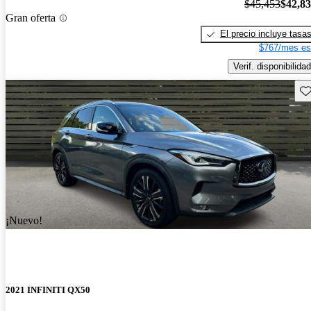
$45,453
$42,8
Gran oferta
El precio incluye tasa
$767/mes es
Verif. disponibilidad
Gu
¡Nuevo!
2021 INFINITI QX50