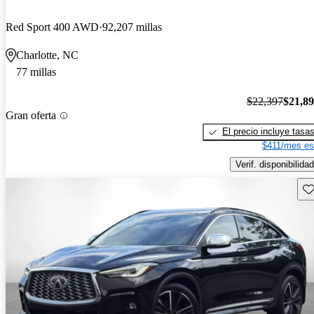
Red Sport 400 AWD
92,207 millas
Charlotte, NC
77 millas
$22,397
$21,8
Gran oferta
El precio incluye tasa
$411/mes es
Verif. disponibilidad
Gu