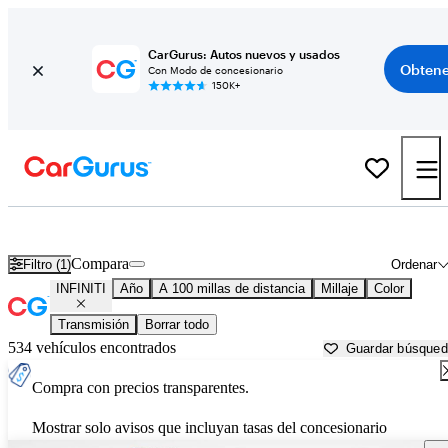
CarGurus: Autos nuevos y usados
Obtene
Con Modo de concesionario
150K+
Autos INFINITI usados en venta cerca de
Winston Salem, NC
Compara
Filtro (1)
Ordenar
INFINITI
Año
A 100 millas de distancia
Millaje
Color
Transmisión
Borrar todo
534 vehículos encontrados
Guardar búsque
Compra con precios transparentes.
Mostrar solo avisos que incluyan tasas del concesionario