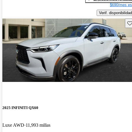
$690/mes es
Verif. disponibilidad
Gu
2025 INFINITI QX60
Luxe AWD
11,993 millas