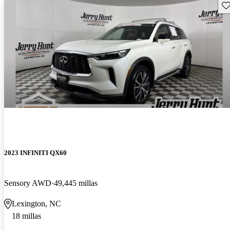
Gu
2023 INFINITI QX60
Sensory AWD
49,445 millas
Lexington, NC
18 millas