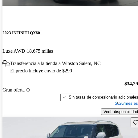
2023 INFINITI QX60
Luxe AWD
18,675 millas
Transferencia a la tienda a Winston Salem, NC
El precio incluye envío de $299
$34,2
Gran oferta
Sin tasas de concesionario adicionale
$626/mes es
Verif. disponibilidad
Gu