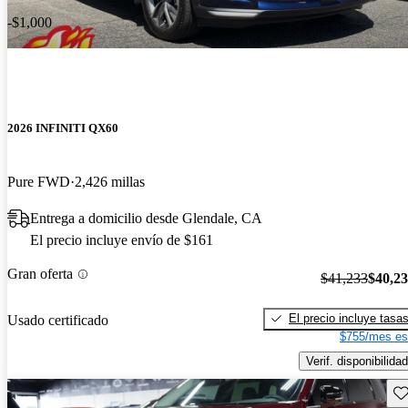
-$1,000
2026 INFINITI QX60
Pure FWD
2,426 millas
Entrega a domicilio desde Glendale, CA
El precio incluye envío de $161
Gran oferta
$41,233
$40,2
El precio incluye tasa
Usado certificado
$755/mes es
Verif. disponibilidad
Gu