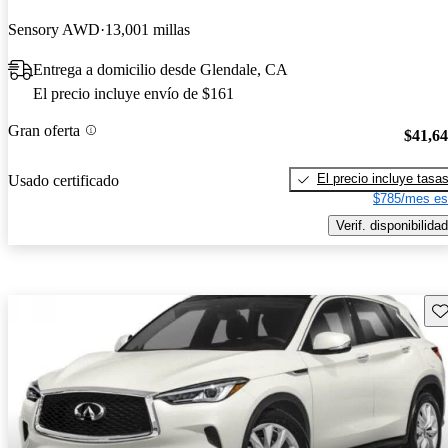
Sensory AWD
13,001 millas
Entrega a domicilio desde Glendale, CA
El precio incluye envío de $161
Gran oferta
$41,6
El precio incluye tasa
Usado certificado
$785/mes es
Verif. disponibilidad
Gu