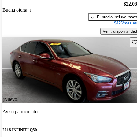
$22,0
Buena oferta
El precio incluye tasa
$425/mes es
Verif. disponibilidad
Gu
¡Nuevo!
Aviso patrocinado
2016 INFINITI Q50