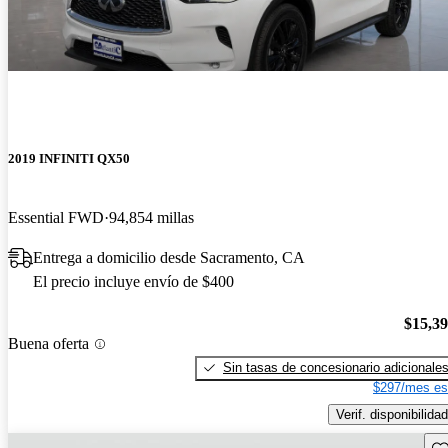
2019 INFINITI QX50
Essential FWD
94,854 millas
Entrega a domicilio desde Sacramento, CA
El precio incluye envío de $400
$15,3
Buena oferta
Sin tasas de concesionario adicionale
$297/mes es
Verif. disponibilidad
Gu