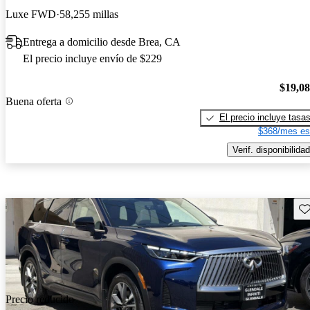
Luxe FWD
58,255 millas
Entrega a domicilio desde Brea, CA
El precio incluye envío de $229
$19,0
Buena oferta
El precio incluye tasa
$368/mes es
Verif. disponibilidad
Gu
Precio reducido