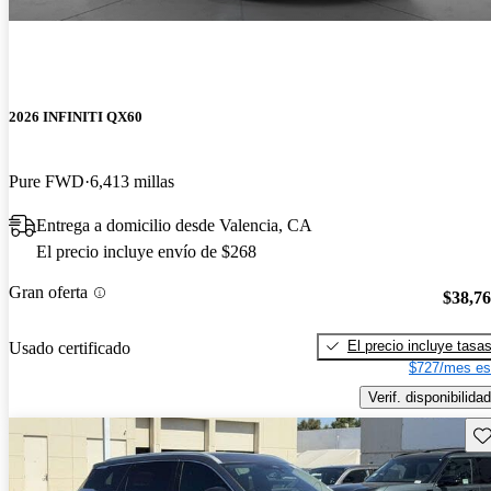
2026 INFINITI QX60
Pure FWD
6,413 millas
Entrega a domicilio desde Valencia, CA
El precio incluye envío de $268
Gran oferta
$38,7
El precio incluye tasa
Usado certificado
$727/mes es
Verif. disponibilidad
Gu