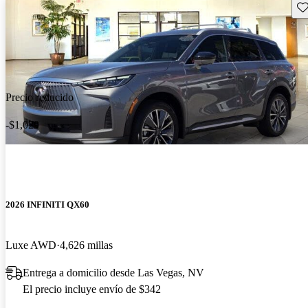
Gu
Precio reducido
-$1,029
2026 INFINITI QX60
Luxe AWD
4,626 millas
Entrega a domicilio desde Las Vegas, NV
El precio incluye envío de $342