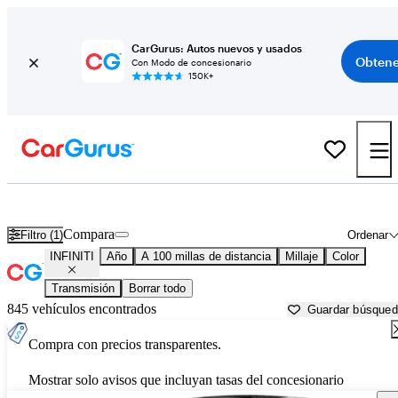
CarGurus: Autos nuevos y usados
Obtene
Con Modo de concesionario
150K+
Autos INFINITI usados en venta cerca de
Visalia, CA
Compara
Filtro (1)
Ordenar
INFINITI
Año
A 100 millas de distancia
Millaje
Color
Transmisión
Borrar todo
845 vehículos encontrados
Guardar búsque
Compra con precios transparentes.
Mostrar solo avisos que incluyan tasas del concesionario