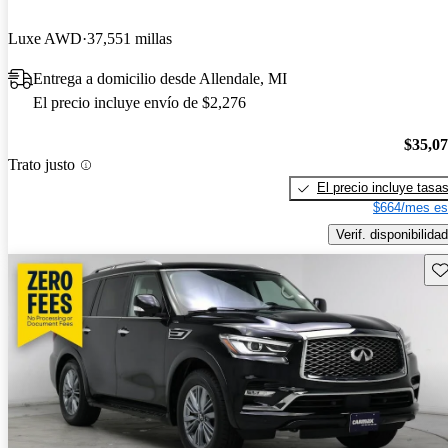
Luxe AWD
37,551 millas
Entrega a domicilio desde Allendale, MI
El precio incluye envío de $2,276
$35,0
Trato justo
El precio incluye tasa
$664/mes es
Verif. disponibilidad
Gu