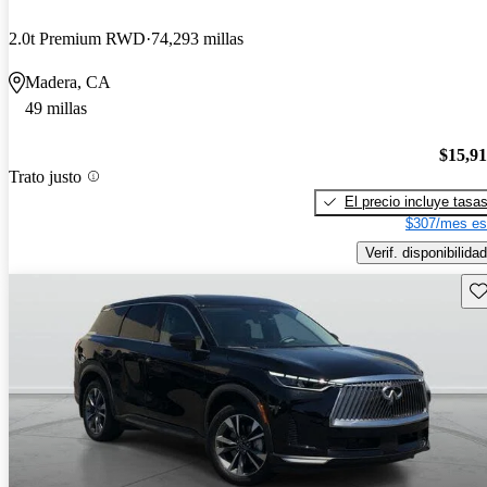
2.0t Premium RWD
74,293 millas
Madera, CA
49 millas
$15,9
Trato justo
El precio incluye tasa
$307/mes es
Verif. disponibilidad
Gu