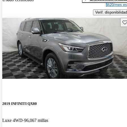
$620/mes es
Verif. disponibilidad
Gu
2019 INFINITI QX80
Luxe 4WD
96,067 millas