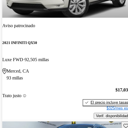
Aviso patrocinado
2021 INFINITI QX50
Luxe FWD
92,505 millas
Merced, CA
93 millas
$17,0
Trato justo
El precio incluye tasa
$325/mes es
Verif. disponibilidad
Gu