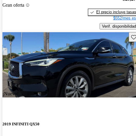
Gran oferta
El precio incluye tasa
$552/mes es
Verif. disponibilidad
Gu
¡Nuevo!
2019 INFINITI QX50