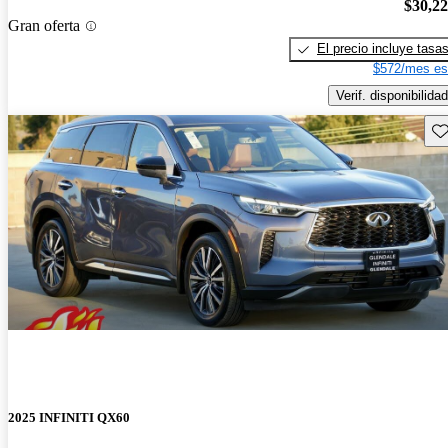
$30,2
Gran oferta
El precio incluye tasa
$572/mes es
Verif. disponibilidad
Gu
2025 INFINITI QX60