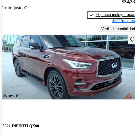
$34,3
Trato justo
El precio incluye tasa
$641/mes es
Verif. disponibilidad
Gu
¡Nuevo!
2021 INFINITI QX80