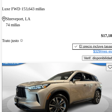
Luxe FWD
153,643 millas
Shreveport, LA
74 millas
$17,1
Trato justo
El precio incluye tasa
$329/mes es
Verif. disponibilidad
Gu