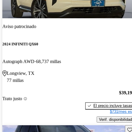
Aviso patrocinado
2024 INFINITI QX60
Autograph AWD
68,737 millas
Longview, TX
77 millas
$39,1
Trato justo
El precio incluye tasa
$731/mes es
Verif. disponibilidad
Gu