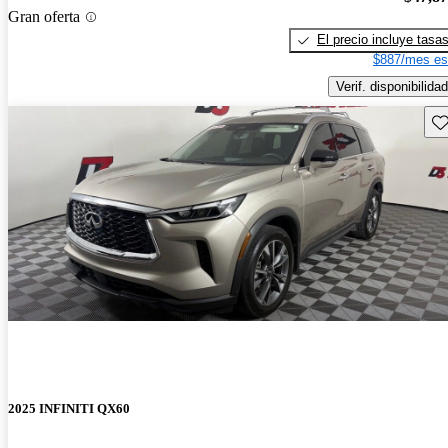
Gran oferta
El precio incluye tasa
$887/mes es
Verif. disponibilidad
Gu
2025 INFINITI QX60