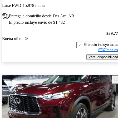
Luxe FWD
15,978 millas
Entrega a domicilio desde Des Arc, AR
El precio incluye envío de $1,432
$39,7
Buena oferta
El precio incluye tasa
$737/mes es
Verif. disponibilidad
Gu