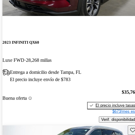
2023 INFINITI QX60
Luxe FWD
28,268 millas
Entrega a domicilio desde Tampa, FL
El precio incluye envío de $783
$35,7
Buena oferta
El precio incluye tasa
$673/mes es
Verif. disponibilidad
Gu