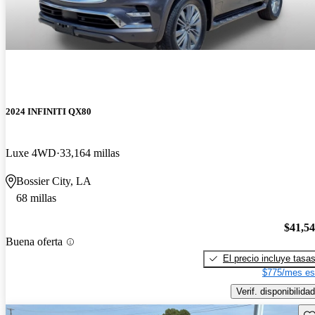
2024 INFINITI QX80
Luxe 4WD
33,164 millas
Bossier City, LA
68 millas
$41,5
Buena oferta
El precio incluye tasa
$775/mes es
Verif. disponibilidad
Gu