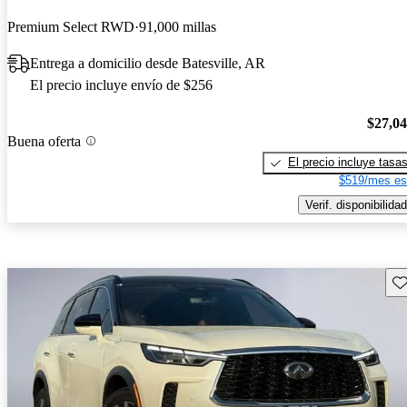
Premium Select RWD
91,000 millas
Entrega a domicilio desde Batesville, AR
El precio incluye envío de $256
$27,0
Buena oferta
El precio incluye tasa
$519/mes es
Verif. disponibilidad
Gu