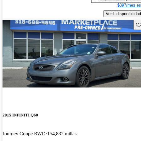
$397/mes es
Verif. disponibilidad
Gu
2015 INFINITI Q60
Journey Coupe RWD
154,832 millas