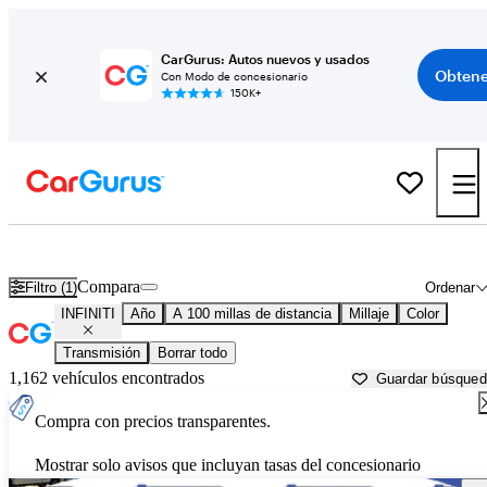
CarGurus: Autos nuevos y usados
Obtene
Con Modo de concesionario
150K+
Autos INFINITI usados en venta cerca de
Texarkana, TX
Compara
Filtro (1)
Ordenar
INFINITI
Año
A 100 millas de distancia
Millaje
Color
Transmisión
Borrar todo
1,162 vehículos encontrados
Guardar búsque
Compra con precios transparentes.
Mostrar solo avisos que incluyan tasas del concesionario