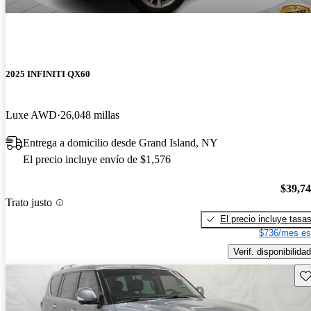
2025 INFINITI QX60
Luxe AWD
26,048 millas
Entrega a domicilio desde Grand Island, NY
El precio incluye envío de $1,576
$39,7
Trato justo
El precio incluye tasa
$736/mes es
Verif. disponibilidad
Gu