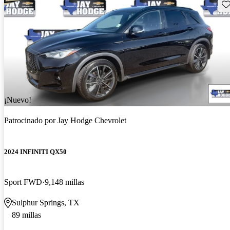
Gu
¡Nuevo!
Patrocinado por
Jay Hodge Chevrolet
2024 INFINITI QX50
Sport FWD
9,148 millas
Sulphur Springs, TX
89 millas