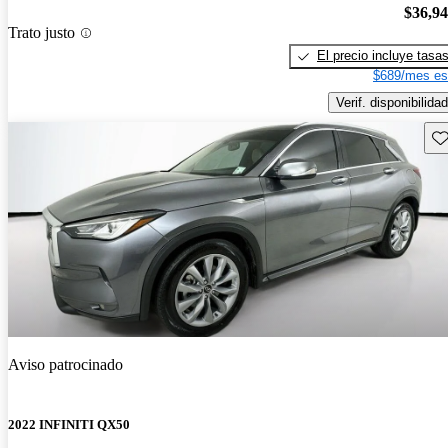
$36,9
Trato justo
El precio incluye tasa
$689/mes es
Verif. disponibilidad
Gu
Aviso patrocinado
2022 INFINITI QX50