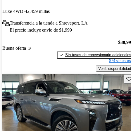
Luxe 4WD
42,459 millas
Transferencia a la tienda a Shreveport, LA
El precio incluye envío de $1,999
$38,9
Buena oferta
Sin tasas de concesionario adicionale
$747/mes es
Verif. disponibilidad
Gu