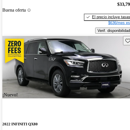
$33,7
Buena oferta
El precio incluye tasa
$636/mes es
Verif. disponibilidad
Gu
¡Nuevo!
2022 INFINITI QX80