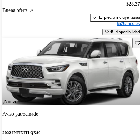
$28,3
Buena oferta
El precio incluye tasa
$526/mes es
Verif. disponibilidad
Gu
¡Nuevo!
Aviso patrocinado
2022 INFINITI QX80