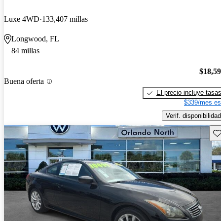
Luxe 4WD
133,407 millas
Longwood, FL
84 millas
$18,5
Buena oferta
El precio incluye tasa
$339/mes es
Verif. disponibilidad
Gu