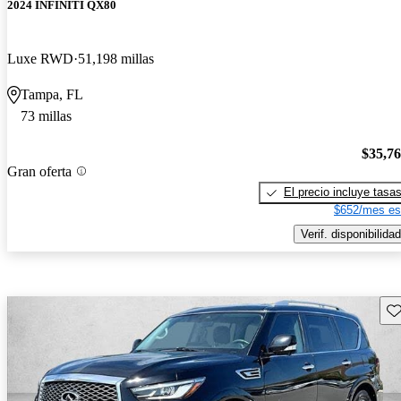
2024 INFINITI QX80
Luxe RWD
51,198 millas
Tampa, FL
73 millas
$35,7
Gran oferta
El precio incluye tasa
$652/mes es
Verif. disponibilidad
Gu