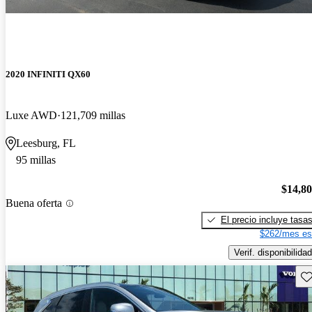
2020 INFINITI QX60
Luxe AWD
121,709 millas
Leesburg, FL
95 millas
$14,8
Buena oferta
El precio incluye tasa
$262/mes es
Verif. disponibilidad
Gu