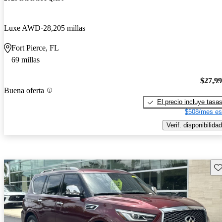
Luxe AWD
28,205 millas
Fort Pierce, FL
69 millas
$27,9
Buena oferta
El precio incluye tasa
$508/mes es
Verif. disponibilidad
Gu