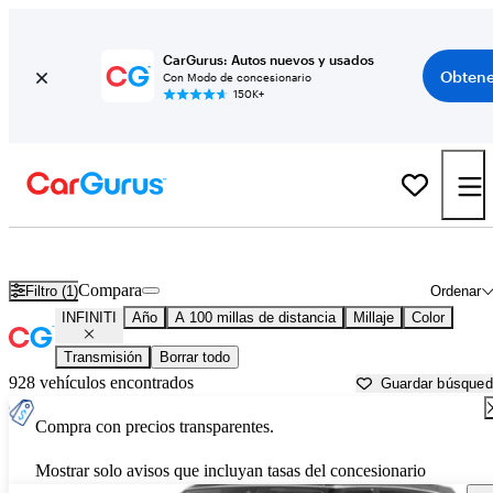
CarGurus: Autos nuevos y usados
Obtene
Con Modo de concesionario
150K+
Autos INFINITI usados en venta cerca de
Sebring, FL
Compara
Filtro (1)
Ordenar
INFINITI
Año
A 100 millas de distancia
Millaje
Color
Transmisión
Borrar todo
928 vehículos encontrados
Guardar búsque
Compra con precios transparentes.
Mostrar solo avisos que incluyan tasas del concesionario