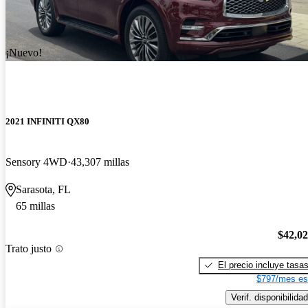
¡Nuevo!
2021 INFINITI QX80
Sensory 4WD
43,307 millas
Sarasota, FL
65 millas
$42,0
Trato justo
El precio incluye tasa
$797/mes es
Verif. disponibilidad