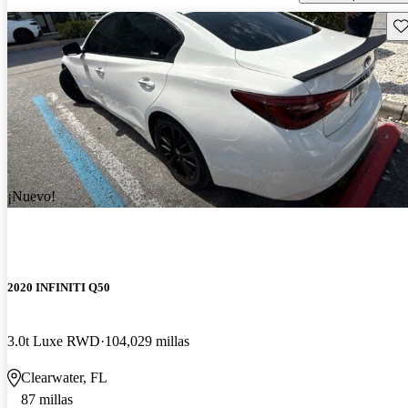
Gu
¡Nuevo!
2020 INFINITI Q50
3.0t Luxe RWD
104,029 millas
Clearwater, FL
87 millas