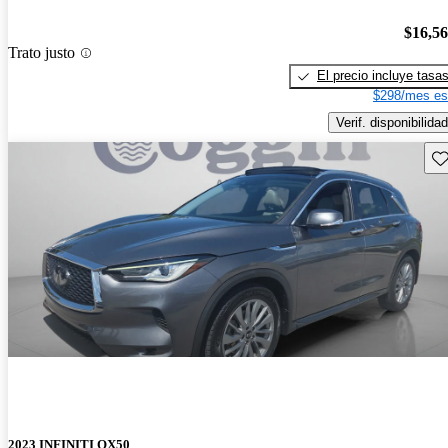
$16,5
Trato justo
El precio incluye tasa
$298/mes es
Verif. disponibilidad
Gu
2023 INFINITI QX50