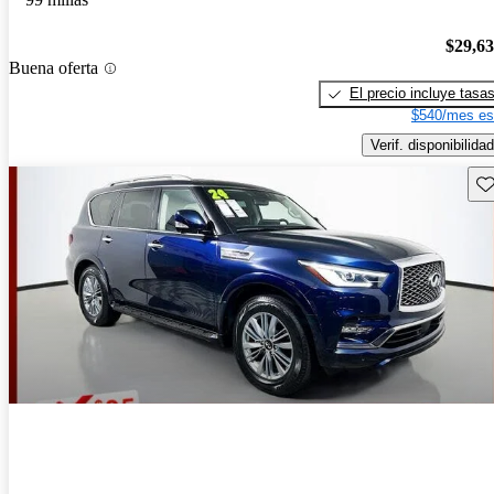
$29,6
Buena oferta
El precio incluye tasa
$540/mes es
Verif. disponibilidad
Gu