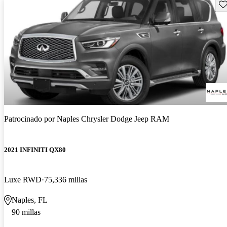
Gu
Patrocinado por
Naples Chrysler Dodge Jeep RAM
2021 INFINITI QX80
Luxe RWD
75,336 millas
Naples, FL
90 millas