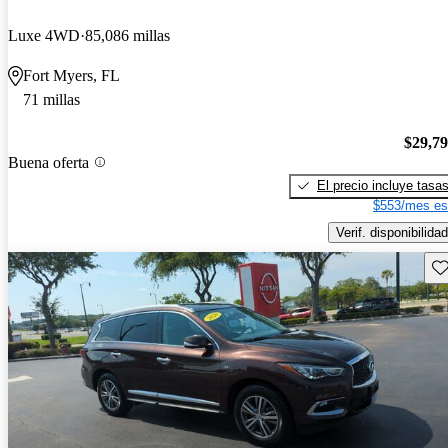
Luxe 4WD
85,086 millas
Fort Myers, FL
71 millas
$29,7
Buena oferta
El precio incluye tasa
$553/mes es
Verif. disponibilidad
Gu