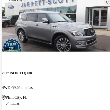
Gu
¡Nuevo!
2017 INFINITI QX80
4WD
59,654 millas
Plant City, FL
54 millas