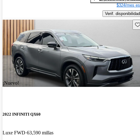
$324/mes es
Verif. disponibilidad
Gu
¡Nuevo!
2022 INFINITI QX60
Luxe FWD
63,590 millas