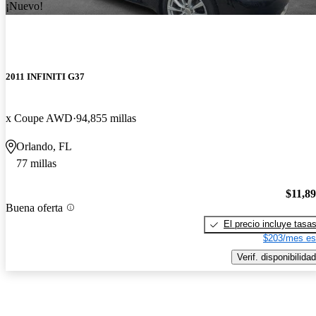
¡Nuevo!
2011 INFINITI G37
x Coupe AWD
94,855 millas
Orlando, FL
77 millas
$11,8
Buena oferta
El precio incluye tasa
$203/mes es
Verif. disponibilidad