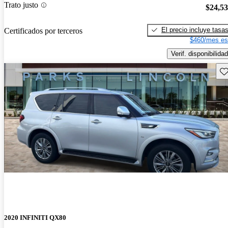
Trato justo
$24,5
El precio incluye tasa
Certificados por terceros
$460/mes es
Verif. disponibilidad
Gu
2020 INFINITI QX80