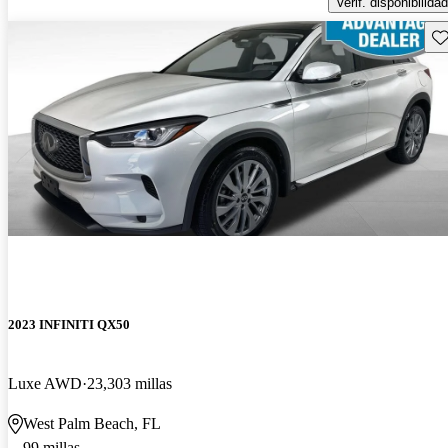
Verif. disponibilidad
Gu
2023 INFINITI QX50
Luxe AWD
23,303 millas
West Palm Beach, FL
99 millas