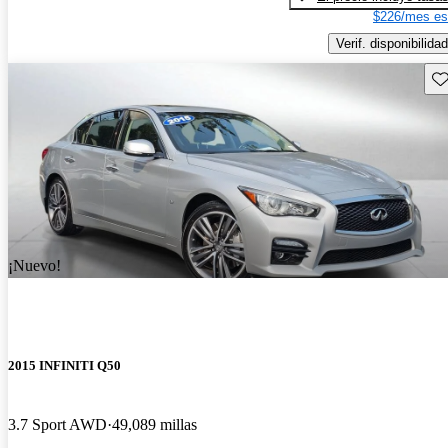
$226/mes es
Verif. disponibilidad
Gu
¡Nuevo!
2015 INFINITI Q50
3.7 Sport AWD
49,089 millas