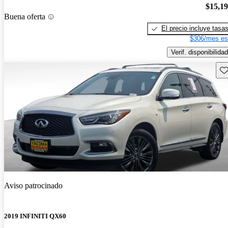
$15,1
Buena oferta
El precio incluye tasa
$306/mes es
Verif. disponibilidad
Gu
Aviso patrocinado
2019 INFINITI QX60