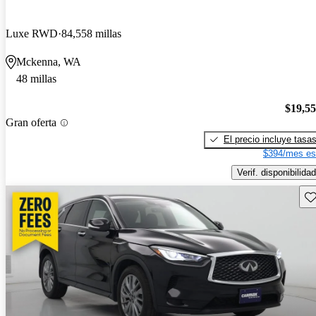
Luxe RWD
84,558 millas
Mckenna, WA
48 millas
$19,5
Gran oferta
El precio incluye tasa
$394/mes es
Verif. disponibilidad
Gu