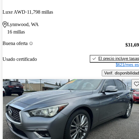
Luxe AWD
11,798 millas
Lynnwood, WA
16 millas
Buena oferta
$31,6
El precio incluye tasa
Usado certificado
$621/mes es
Verif. disponibilidad
Gu