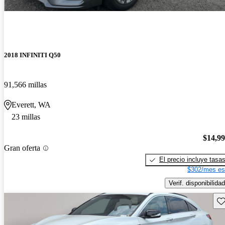
2018 INFINITI Q50
91,566 millas
Everett, WA
23 millas
$14,9
Gran oferta
El precio incluye tasa
$302/mes es
Verif. disponibilidad
Gu