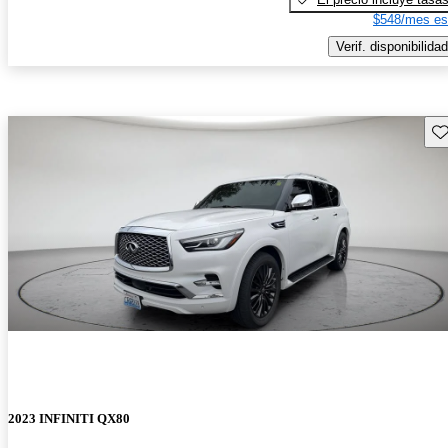
$548/mes es
Verif. disponibilidad
Gu
2023 INFINITI QX80