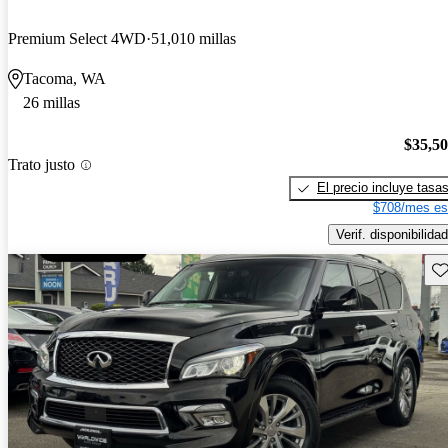
Premium Select 4WD
51,010 millas
Tacoma, WA
26 millas
$35,5
Trato justo
El precio incluye tasa
$708/mes es
Verif. disponibilidad
Gu