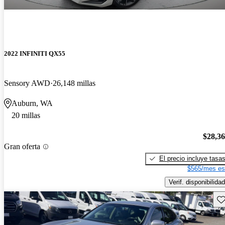
2022 INFINITI QX55
Sensory AWD
26,148 millas
Auburn, WA
20 millas
$28,3
Gran oferta
El precio incluye tasa
$565/mes es
Verif. disponibilidad
Gu