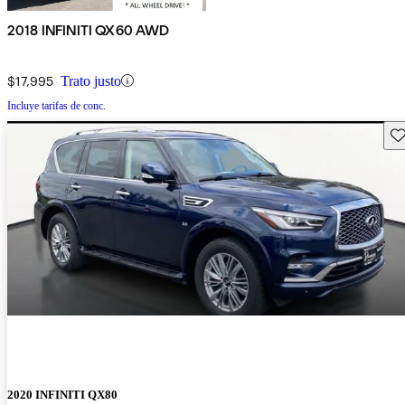
2018 INFINITI QX60 AWD
$17,995
Trato justo
Incluye tarifas de conc.
Gu
2020 INFINITI QX80