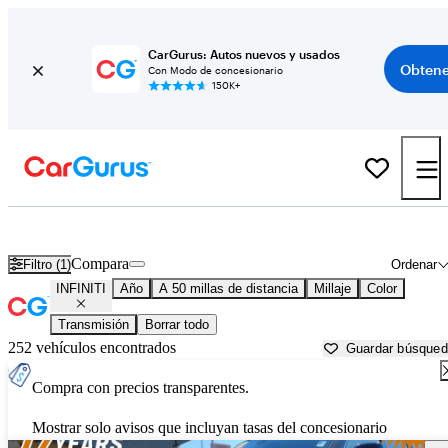
CarGurus: Autos nuevos y usados
Obtene
Con Modo de concesionario
150K+
Autos INFINITI usados en venta cerca de
Seattle, WA
Compara
Filtro (1)
Ordenar
INFINITI
Año
A 50 millas de distancia
Millaje
Color
Transmisión
Borrar todo
252 vehículos encontrados
Guardar búsque
Compra con precios transparentes.
Mostrar solo avisos que incluyan tasas del concesionario