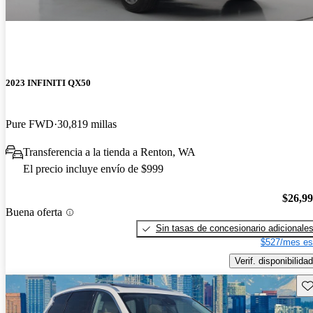
2023 INFINITI QX50
Pure FWD
30,819 millas
Transferencia a la tienda a Renton, WA
El precio incluye envío de $999
$26,9
Buena oferta
Sin tasas de concesionario adicionale
$527/mes es
Verif. disponibilidad
Gu