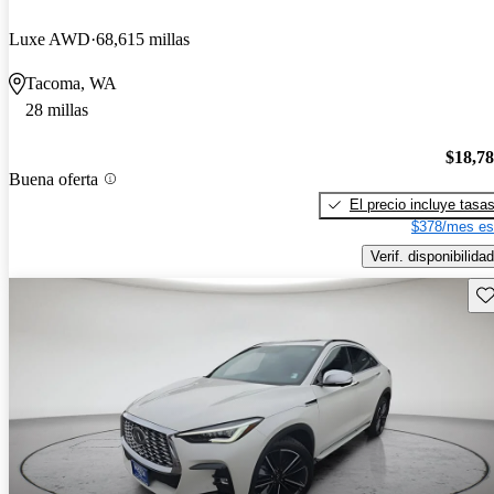
Luxe AWD
68,615 millas
Tacoma, WA
28 millas
$18,7
Buena oferta
El precio incluye tasa
$378/mes es
Verif. disponibilidad
Gu