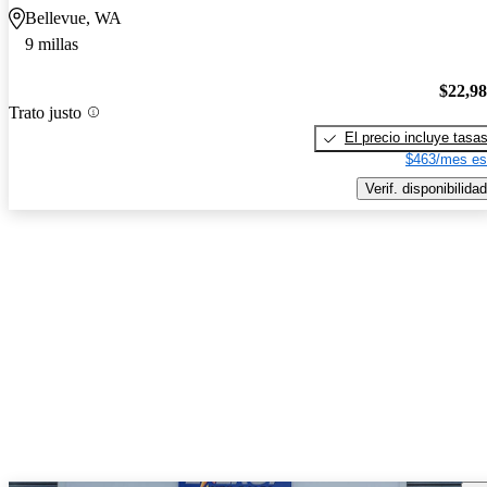
Bellevue, WA
9 millas
$22,9
Trato justo
El precio incluye tasa
$463/mes es
Verif. disponibilidad