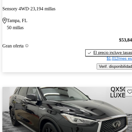
Sensory 4WD
23,194 millas
Tampa, FL
50 millas
$53,8
Gran oferta
El precio incluye tasa
$1,012/mes es
Verif. disponibilidad
Gu