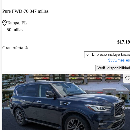
Pure FWD
70,347 millas
Tampa, FL
50 millas
$17,1
Gran oferta
El precio incluye tasa
$335/mes es
Verif. disponibilidad
Gu