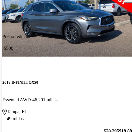
Precio reducido
-$500
2019 INFINITI QX50
Essential AWD
46,201 millas
Tampa, FL
49 millas
$20,395
$19,8