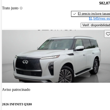
$82,8
Trato justo
El precio incluye tasa
$1,545/mes es
Verif. disponibilidad
Gu
Aviso patrocinado
2026 INFINITI QX80