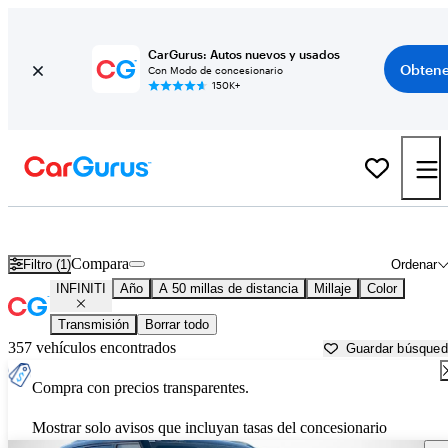
CarGurus: Autos nuevos y usados
Obtene
Con Modo de concesionario
150K+
Autos INFINITI usados en venta cerca de
Sarasota, FL
Compara
Filtro (1)
Ordenar
INFINITI
Año
A 50 millas de distancia
Millaje
Color
Transmisión
Borrar todo
357 vehículos encontrados
Guardar búsque
Compra con precios transparentes.
Mostrar solo avisos que incluyan tasas del concesionario