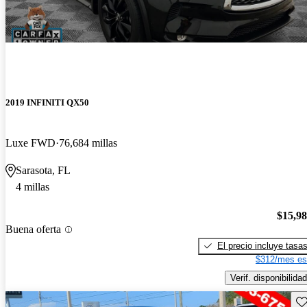
2019 INFINITI QX50
Luxe FWD
76,684 millas
Sarasota, FL
4 millas
$15,9
Buena oferta
El precio incluye tasa
$312/mes es
Verif. disponibilidad
Gu