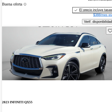
Buena oferta
El precio incluye tasa
$388/mes es
Verif. disponibilidad
Gu
2023 INFINITI QX55