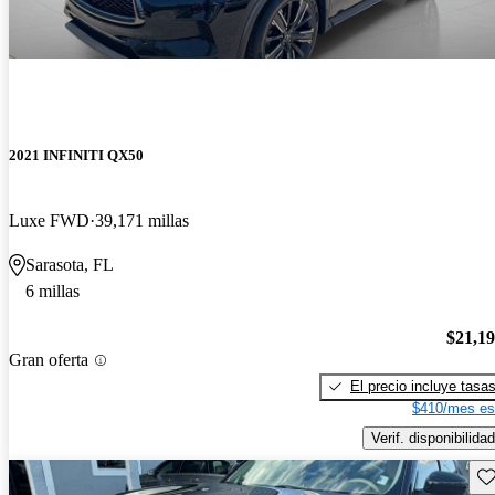
2021 INFINITI QX50
Luxe FWD
39,171 millas
Sarasota, FL
6 millas
$21,1
Gran oferta
El precio incluye tasa
$410/mes es
Verif. disponibilidad
Gu