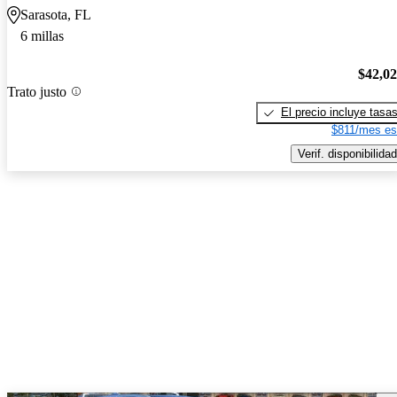
Sarasota, FL
6 millas
$42,0
Trato justo
El precio incluye tasa
$811/mes es
Verif. disponibilidad