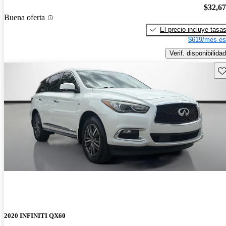
$32,6
Buena oferta
El precio incluye tasa
$619/mes es
Verif. disponibilidad
Gu
2020 INFINITI QX60