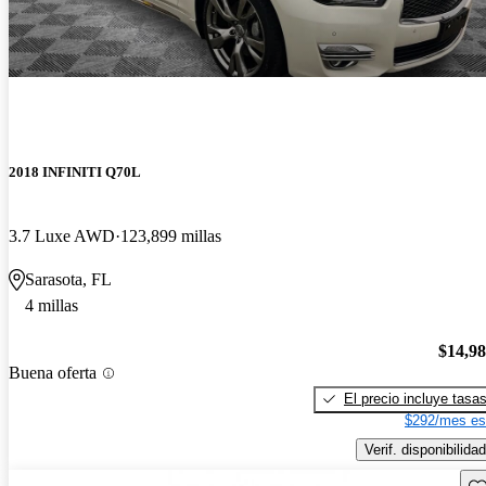
2018 INFINITI Q70L
3.7 Luxe AWD
123,899 millas
Sarasota, FL
4 millas
$14,9
Buena oferta
El precio incluye tasa
$292/mes es
Verif. disponibilidad
Gu