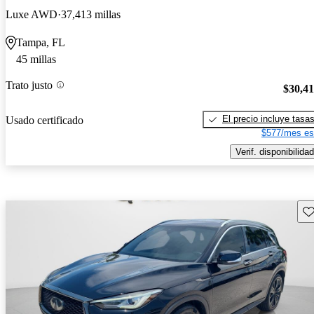
Luxe AWD
37,413 millas
Tampa, FL
45 millas
Trato justo
$30,4
El precio incluye tasa
Usado certificado
$577/mes es
Verif. disponibilidad
Gu