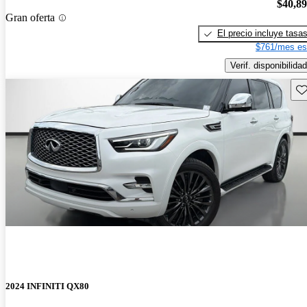
$40,8
Gran oferta
El precio incluye tasa
$761/mes es
Verif. disponibilidad
Gu
2024 INFINITI QX80