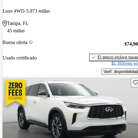
Luxe 4WD
5,973 millas
Tampa, FL
45 millas
Buena oferta
$74,9
El precio incluye tasa
Usado certificado
$1,393/mes es
Verif. disponibilidad
Gu