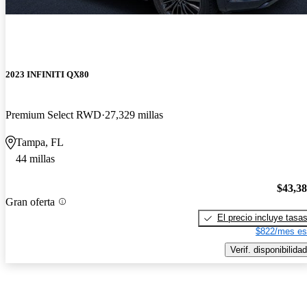
2023 INFINITI QX80
Premium Select RWD
27,329 millas
Tampa, FL
44 millas
$43,3
Gran oferta
El precio incluye tasa
$822/mes es
Verif. disponibilidad