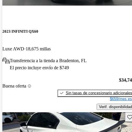
2023 INFINITI QX60
Luxe AWD
18,675 millas
Transferencia a la tienda a Bradenton, FL
El precio incluye envío de $749
$34,7
Buena oferta
Sin tasas de concesionario adicionale
$659/mes es
Verif. disponibilidad
Gu