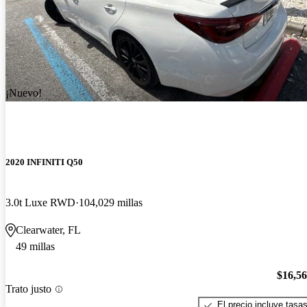
¡Nuevo!
2020 INFINITI Q50
3.0t Luxe RWD
104,029 millas
Clearwater, FL
49 millas
$16,5
Trato justo
El precio incluye tasa