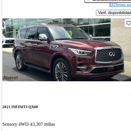
$323/mes es
Verif. disponibilidad
Gu
¡Nuevo!
2021 INFINITI QX80
Sensory 4WD
43,307 millas