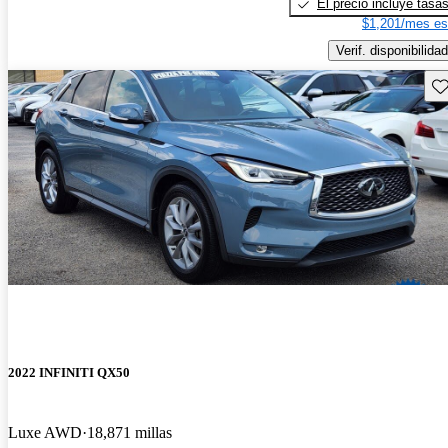
El precio incluye tasa
$1,201/mes es
Verif. disponibilidad
Gu
2022 INFINITI QX50
Luxe AWD
18,871 millas