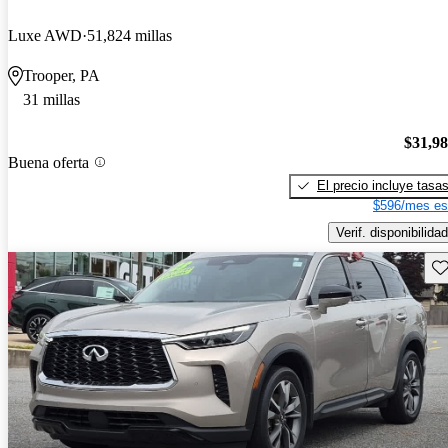
Luxe AWD
51,824 millas
Trooper, PA
31 millas
$31,9
Buena oferta
El precio incluye tasa
$596/mes es
Verif. disponibilidad
Gu