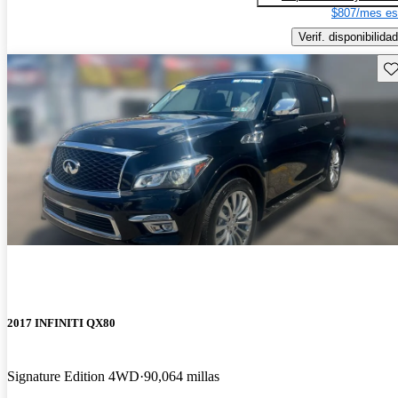
$807/mes es
Verif. disponibilidad
Gu
2017 INFINITI QX80
Signature Edition 4WD
90,064 millas