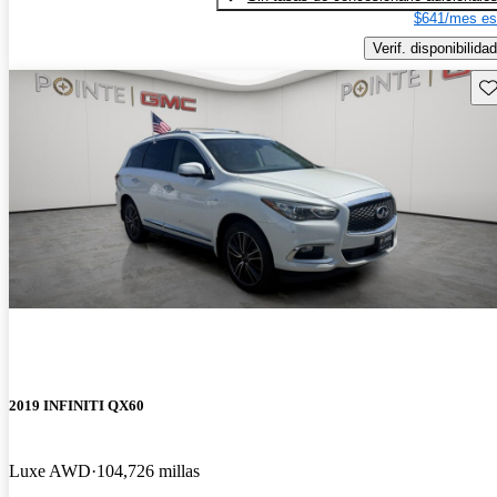
$641/mes es
Verif. disponibilidad
Gu
2019 INFINITI QX60
Luxe AWD
104,726 millas