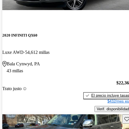
2020 INFINITI QX60
Luxe AWD
54,612 millas
Bala Cynwyd, PA
43 millas
$22,3
Trato justo
El precio incluye tasa
$432/mes es
Verif. disponibilidad
Gu