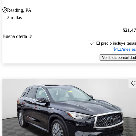
Reading, PA
2 millas
$21,4
Buena oferta
El precio incluye tasa
$411/mes es
Verif. disponibilidad
Gu