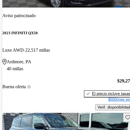
Aviso patrocinado
2023 INFINITI QX50
Luxe AWD
22,517 millas
Ardmore, PA
40 millas
$29,2
Buena oferta
El precio incluye tasa
$550/mes es
Verif. disponibilidad
Gu