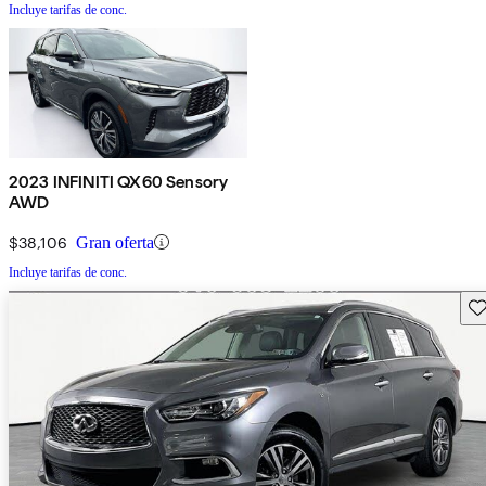
Incluye tarifas de conc.
2023 INFINITI QX60 Sensory
AWD
$38,106
Gran oferta
Incluye tarifas de conc.
Gu