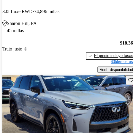
3.0t Luxe RWD
74,896 millas
Sharon Hill, PA
45 millas
$18,3
Trato justo
El precio incluye tasa
$355/mes es
Verif. disponibilidad
Gu