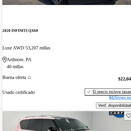
2020 INFINITI QX60
Luxe AWD
53,207 millas
Ardmore, PA
40 millas
Buena oferta
$22,0
El precio incluye tasa
Usado certificado
$425/mes es
Verif. disponibilidad
Gu