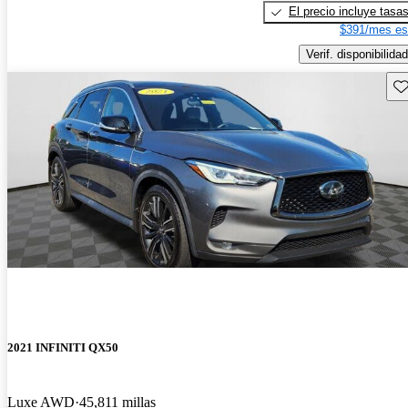
El precio incluye tasa
$391/mes es
Verif. disponibilidad
Gu
2021 INFINITI QX50
Luxe AWD
45,811 millas