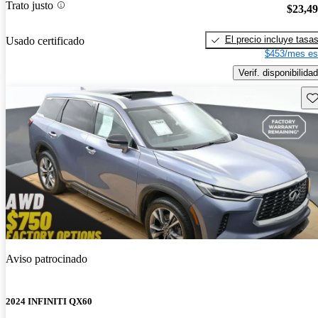
Trato justo
$23,4
El precio incluye tasa
Usado certificado
$453/mes es
Verif. disponibilidad
Gu
Aviso patrocinado
2024 INFINITI QX60