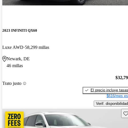
2023 INFINITI QX60
Luxe AWD
58,299 millas
Newark, DE
46 millas
$32,7
Trato justo
El precio incluye tasa
$616/mes es
Verif. disponibilidad
Gu