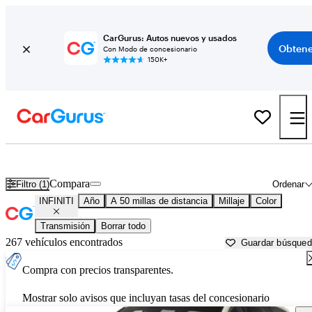
CarGurus: Autos nuevos y usados
Obtene
Con Modo de concesionario
150K+
Autos INFINITI usados en venta cerca de
Reading, PA
Compara
Filtro (1)
Ordenar
INFINITI
Año
A 50 millas de distancia
Millaje
Color
Transmisión
Borrar todo
267 vehículos encontrados
Guardar búsque
Compra con precios transparentes.
Mostrar solo avisos que incluyan tasas del concesionario