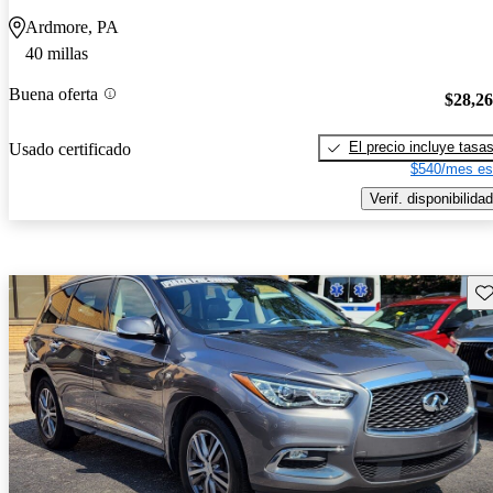
Ardmore, PA
40 millas
Buena oferta
$28,2
El precio incluye tasa
Usado certificado
$540/mes es
Verif. disponibilidad
Gu