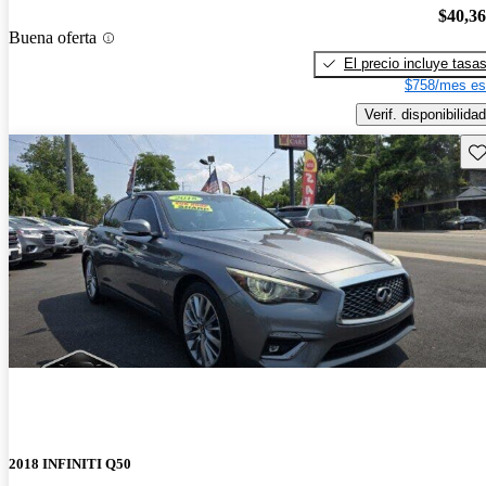
$40,3
Buena oferta
El precio incluye tasa
$758/mes es
Verif. disponibilidad
Gu
2018 INFINITI Q50