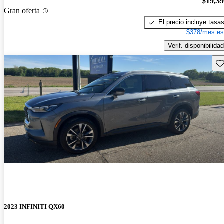
$19,3
Gran oferta
El precio incluye tasa
$378/mes es
Verif. disponibilidad
Gu
2023 INFINITI QX60