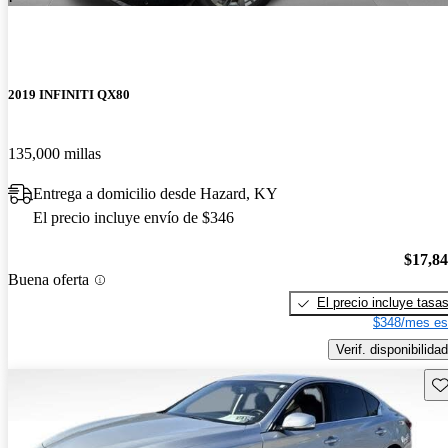
2019 INFINITI QX80
135,000 millas
Entrega a domicilio desde Hazard, KY
El precio incluye envío de $346
$17,8
Buena oferta
El precio incluye tasa
$348/mes es
Verif. disponibilidad
Gu