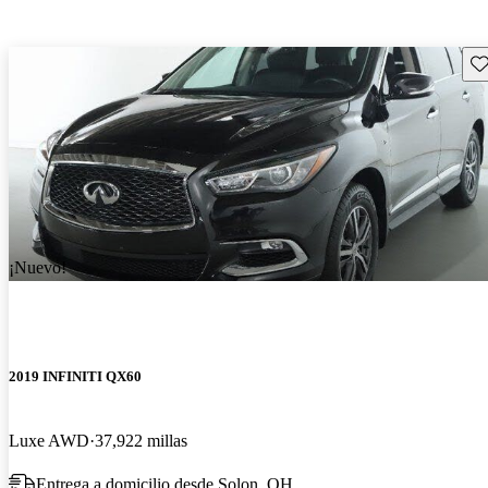
Gu
¡Nuevo!
2019 INFINITI QX60
Luxe AWD
37,922 millas
Entrega a domicilio desde Solon, OH