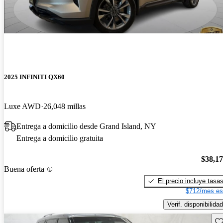
2025 INFINITI QX60
Luxe AWD
26,048 millas
Entrega a domicilio desde Grand Island, NY
Entrega a domicilio gratuita
$38,1
Buena oferta
El precio incluye tasa
$712/mes es
Verif. disponibilidad
Gu