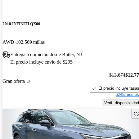
2018 INFINITI QX60
AWD
102,569 millas
Entrega a domicilio desde Butler, NJ
El precio incluye envío de $295
$13,674
$12,7
Gran oferta
El precio incluye tasa
$249/mes es
Verif. disponibilidad
Gu