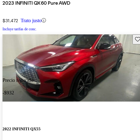
2023 INFINITI QX60 Pure AWD
$31,472
Trato justo
Incluye tarifas de conc.
Gu
Precio reducido
-$932
2022 INFINITI QX55