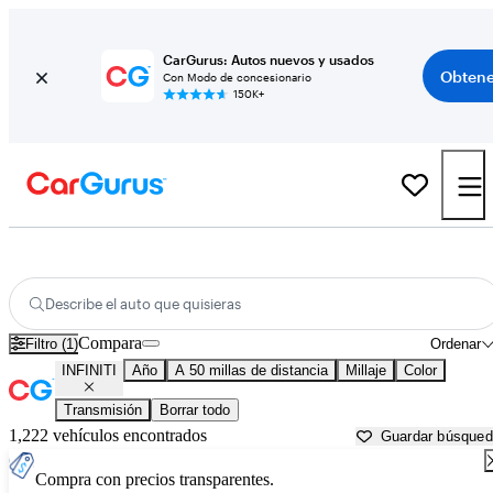
CarGurus: Autos nuevos y usados
Obtene
Con Modo de concesionario
150K+
Autos INFINITI usados en venta cerca de
Pittsburgh, PA
Describe el auto que quisieras
Compara
Filtro (1)
Ordenar
INFINITI
Año
A 50 millas de distancia
Millaje
Color
Transmisión
Borrar todo
1,222 vehículos encontrados
Guardar búsque
Compra con precios transparentes.