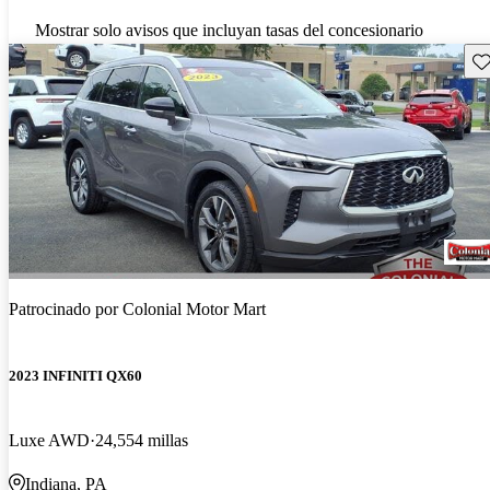
Mostrar solo avisos que incluyan tasas del concesionario
Gu
Patrocinado por
Colonial Motor Mart
2023 INFINITI QX60
Luxe AWD
24,554 millas
Indiana, PA