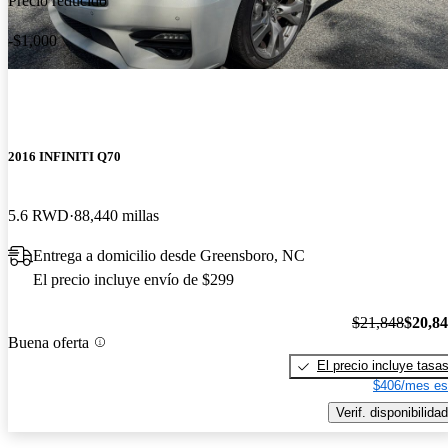
Precio reducido
-$1,000
2016 INFINITI Q70
5.6 RWD
88,440 millas
Entrega a domicilio desde Greensboro, NC
El precio incluye envío de $299
$21,848
$20,8
Buena oferta
El precio incluye tasa
$406/mes es
Verif. disponibilidad