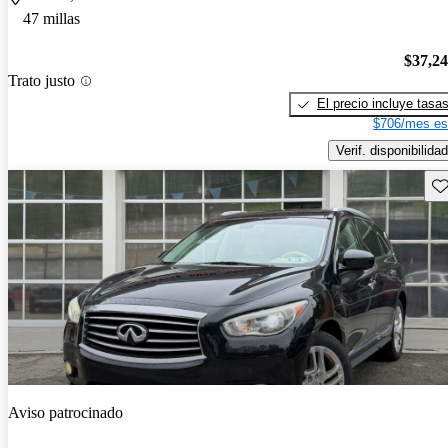
47 millas
$37,2
Trato justo
El precio incluye tasa
$706/mes es
Verif. disponibilidad
Gu
Aviso patrocinado