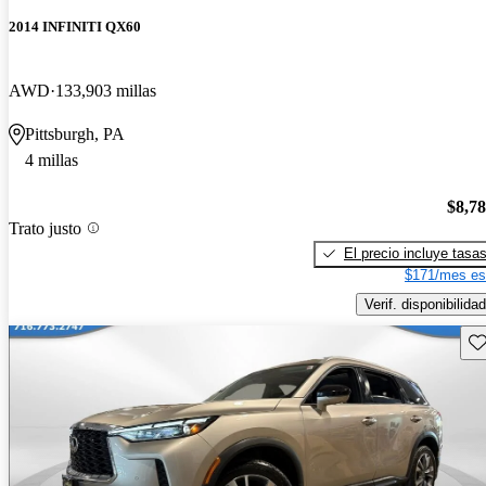
2014 INFINITI QX60
AWD
133,903 millas
Pittsburgh, PA
4 millas
$8,7
Trato justo
El precio incluye tasa
$171/mes es
Verif. disponibilidad
Gu