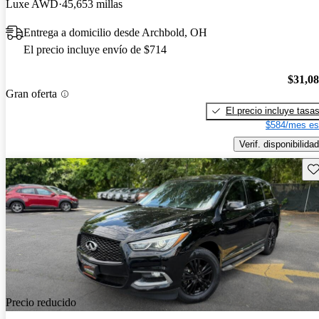
Luxe AWD
45,653 millas
Entrega a domicilio desde Archbold, OH
El precio incluye envío de $714
$31,0
Gran oferta
El precio incluye tasa
$584/mes es
Verif. disponibilidad
Gu
Precio reducido