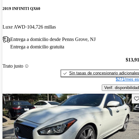
2019 INFINITI QX60
Luxe AWD
104,726 millas
Entrega a domicilio desde Penns Grove, NJ
Entrega a domicilio gratuita
$13,9
Trato justo
Sin tasas de concesionario adicionale
$271/mes es
Verif. disponibilidad
Gu