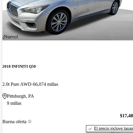
¡Nuevo!
2018 INFINITI Q50
2.0t Pure AWD
66,074 millas
Pittsburgh, PA
9 millas
$17,4
Buena oferta
El precio incluye tasa