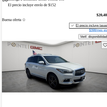
El precio incluye envío de $152
$20,4
Buena oferta
El precio incluye tasa
$398/mes es
Verif. disponibilidad
Gu