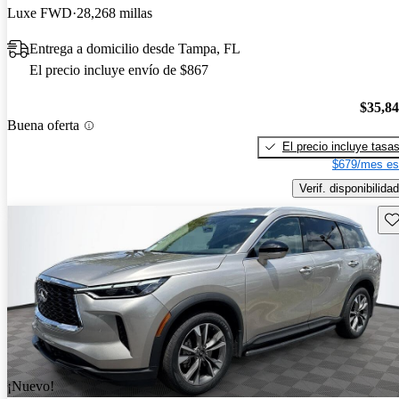
Luxe FWD
28,268 millas
Entrega a domicilio desde Tampa, FL
El precio incluye envío de $867
$35,8
Buena oferta
El precio incluye tasa
$679/mes es
Verif. disponibilidad
Gu
¡Nuevo!