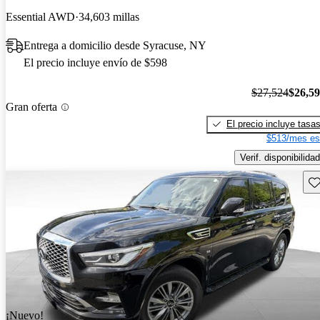
Essential AWD
34,603 millas
Entrega a domicilio desde Syracuse, NY
El precio incluye envío de $598
$27,524
$26,5
Gran oferta
El precio incluye tasa
$513/mes es
Verif. disponibilidad
Gu
¡Nuevo!