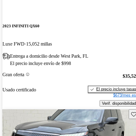
2023 INFINITI QX60
Luxe FWD
15,052 millas
Entrega a domicilio desde West Park, FL
El precio incluye envío de $998
Gran oferta
$35,5
El precio incluye tasa
Usado certificado
$673/mes es
Verif. disponibilidad
Gu