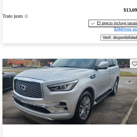
$13,6
Trato justo
El precio incluye tasa
$344/mes es
Verif. disponibilidad
Gu