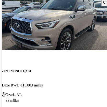
Gu
2020 INFINITI QX80
Luxe RWD
115,803 millas
Ozark, AL
88 millas