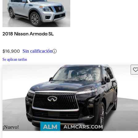
2018 Nissan Armada SL
$16,900
Sin calificación
Se aplican tarifas
Gu
¡Nuevo!