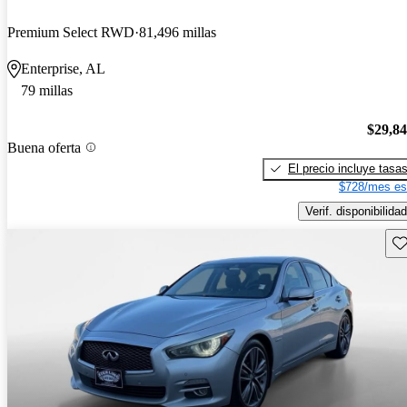
Premium Select RWD
81,496 millas
Enterprise, AL
79 millas
$29,8
Buena oferta
El precio incluye tasa
$728/mes es
Verif. disponibilidad
Gu