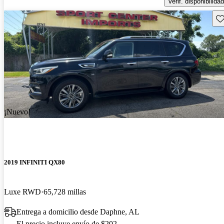
Verif. disponibilidad
Gu
¡Nuevo!
2019 INFINITI QX80
Luxe RWD
65,728 millas
Entrega a domicilio desde Daphne, AL
El precio incluye envío de $202