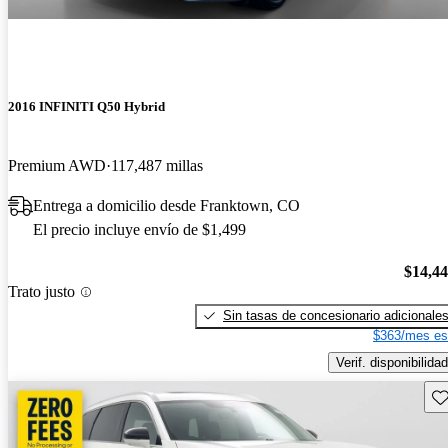
2016 INFINITI Q50 Hybrid
Premium AWD
117,487 millas
Entrega a domicilio desde Franktown, CO
El precio incluye envío de $1,499
$14,4
Trato justo
Sin tasas de concesionario adicionale
$363/mes es
Verif. disponibilidad
Gu