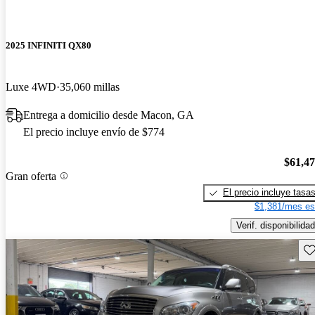
2025 INFINITI QX80
Luxe 4WD
35,060 millas
Entrega a domicilio desde Macon, GA
El precio incluye envío de $774
$61,4
Gran oferta
El precio incluye tasa
$1,381/mes es
Verif. disponibilidad
Gu