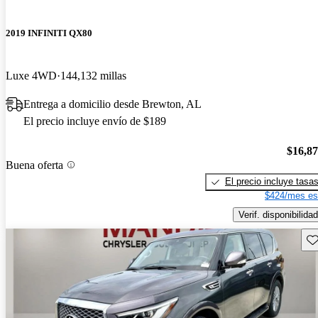
2019 INFINITI QX80
Luxe 4WD
144,132 millas
Entrega a domicilio desde Brewton, AL
El precio incluye envío de $189
$16,8
Buena oferta
El precio incluye tasa
$424/mes es
Verif. disponibilidad
Gu