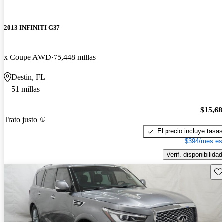
2013 INFINITI G37
x Coupe AWD
75,448 millas
Destin, FL
51 millas
$15,6
Trato justo
El precio incluye tasa
$394/mes es
Verif. disponibilidad
Gu