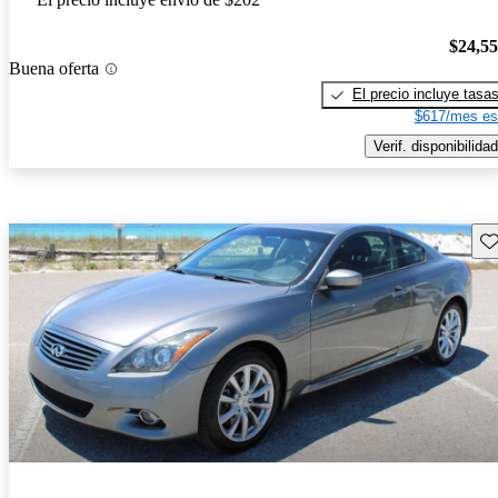
$24,5
Buena oferta
El precio incluye tasa
$617/mes es
Verif. disponibilidad
Gu