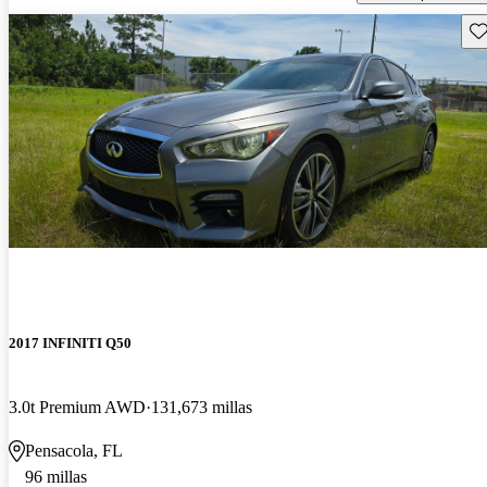
Gu
2017 INFINITI Q50
3.0t Premium AWD
131,673 millas
Pensacola, FL
96 millas