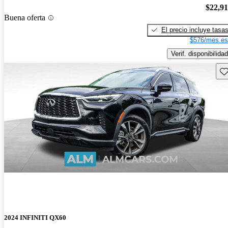
$22,9
Buena oferta
El precio incluye tasa
$576/mes es
Verif. disponibilidad
Gu
2024 INFINITI QX60