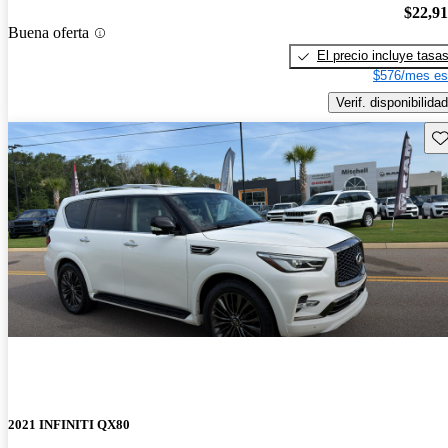
$22,9
Buena oferta
El precio incluye tasa
$576/mes es
Verif. disponibilidad
Gu
2021 INFINITI QX80