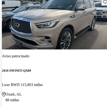
Gu
Aviso patrocinado
2020 INFINITI QX80
Luxe RWD
115,803 millas
Ozark, AL
88 millas