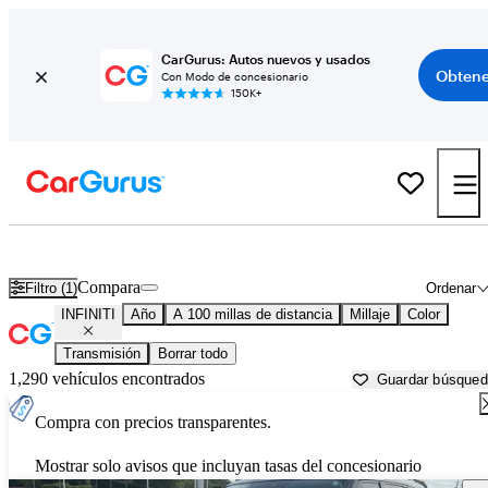
CarGurus: Autos nuevos y usados
Obtene
Con Modo de concesionario
150K+
Autos INFINITI usados en venta cerca de
Panama City, FL
Compara
Filtro (1)
Ordenar
INFINITI
Año
A 100 millas de distancia
Millaje
Color
Transmisión
Borrar todo
1,290 vehículos encontrados
Guardar búsque
Compra con precios transparentes.
Mostrar solo avisos que incluyan tasas del concesionario