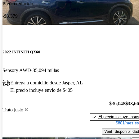
Precio reducido
-$3,379
2022 INFINITI QX60
Sensory AWD
35,094 millas
Entrega a domicilio desde Jasper, AL
El precio incluye envío de $405
$36,048
$33,6
Trato justo
El precio incluye tasa
$801/mes es
Verif. disponibilidad