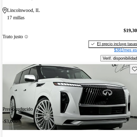
Lincolnwood, IL
17 millas
$19,3
Trato justo
El precio incluye tasa
$381/mes es
Verif. disponibilidad
Gu
Precio reducido
-$3,000