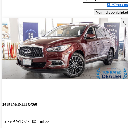
$196/mes es
Verif. disponibilidad
Gu
2019 INFINITI QX60
Luxe AWD
77,305 millas