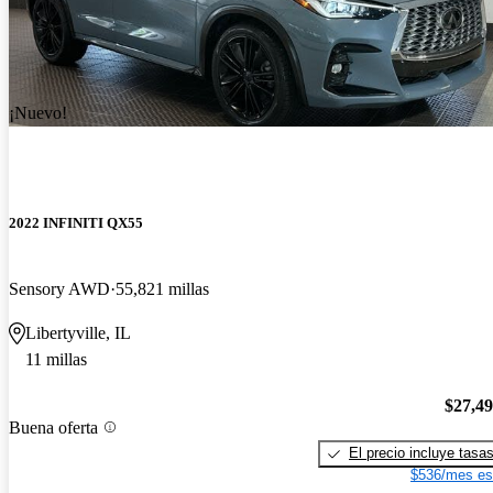
¡Nuevo!
2022 INFINITI QX55
Sensory AWD
55,821 millas
Libertyville, IL
11 millas
$27,4
Buena oferta
El precio incluye tasa
$536/mes es