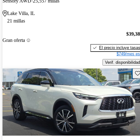
Sensory AWD
25,557 millas
Lake Villa, IL
21 millas
$39,3
Gran oferta
El precio incluye tasa
$749/mes es
Verif. disponibilidad
Gu