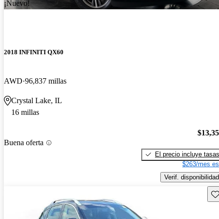
¡Nuevo!
2018 INFINITI QX60
AWD
96,837 millas
Crystal Lake, IL
16 millas
$13,3
Buena oferta
El precio incluye tasa
$263/mes es
Verif. disponibilidad
Gu