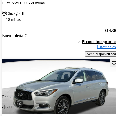
Luxe AWD
99,558 millas
Chicago, IL
18 millas
$14,3
Buena oferta
El precio incluye tasa
$282/mes es
Verif. disponibilidad
Gu
Precio reducido
-$600