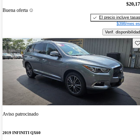
$20,1
Buena oferta
El precio incluye tasa
$398/mes es
Verif. disponibilidad
Gu
Aviso patrocinado
2019 INFINITI QX60