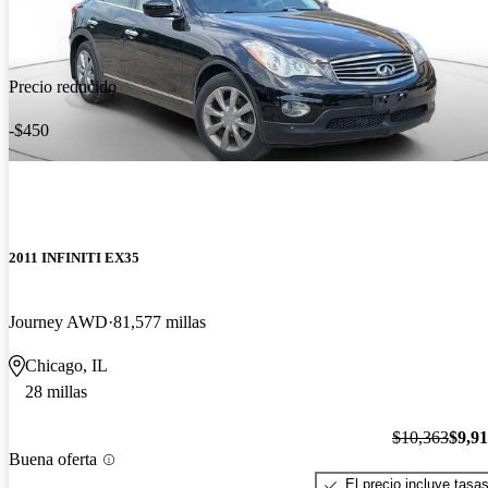
Precio reducido
-$450
2011 INFINITI EX35
Journey AWD
81,577 millas
Chicago, IL
28 millas
$10,363
$9,9
Buena oferta
El precio incluye tasa