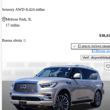
Sensory AWD
8,424 millas
Melrose Park, IL
17 millas
$38,4
Buena oferta
El precio incluye tasa
$730/mes es
Verif. disponibilidad
Gu