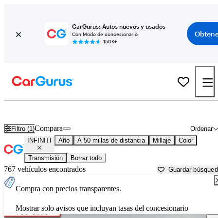
CarGurus: Autos nuevos y usados
Obtene
Con Modo de concesionario
150K+
Autos INFINITI usados en venta cerca de
Palatine, IL
Compara
Filtro (1)
Ordenar
INFINITI
Año
A 50 millas de distancia
Millaje
Color
Transmisión
Borrar todo
767 vehículos encontrados
Guardar búsque
Compra con precios transparentes.
Mostrar solo avisos que incluyan tasas del concesionario