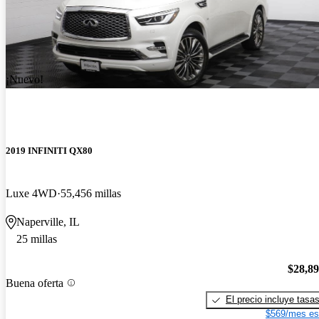
¡Nuevo!
2019 INFINITI QX80
Luxe 4WD
55,456 millas
Naperville, IL
25 millas
$28,8
Buena oferta
El precio incluye tasa
$569/mes es