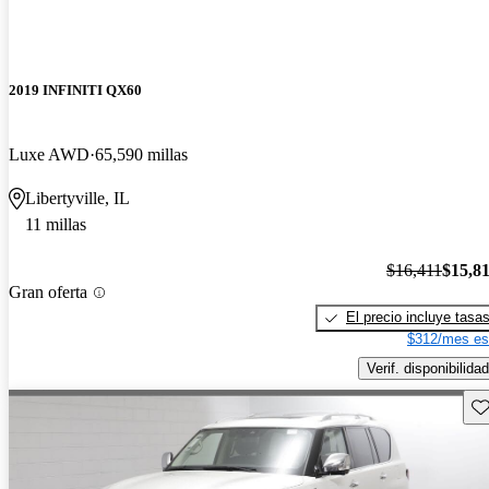
2019 INFINITI QX60
Luxe AWD
65,590 millas
Libertyville, IL
11 millas
$16,411
$15,8
Gran oferta
El precio incluye tasa
$312/mes es
Verif. disponibilidad
Gu