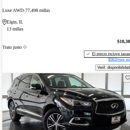
Luxe AWD
77,498 millas
Elgin, IL
13 millas
$18,3
Trato justo
El precio incluye tasa
$362/mes es
Verif. disponibilidad
Gu