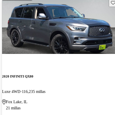
Gu
2020 INFINITI QX80
Luxe 4WD
116,235 millas
Fox Lake, IL
21 millas