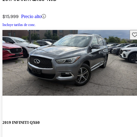
$15,999
Precio alto
Incluye tarifas de conc.
Gu
2019 INFINITI QX60