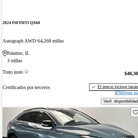
2024 INFINITI QX60
Autograph AWD
64,268 millas
Palatine, IL
3 millas
Trato justo
$40,3
El precio incluye tasa
Certificados por terceros
$766/mes es
Verif. disponibilidad
Gu