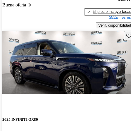
Buena oferta
El precio incluye tasa
$532/mes es
Verif. disponibilidad
Gu
2025 INFINITI QX80