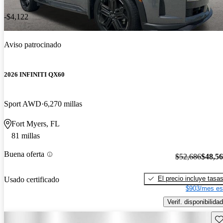
-$4,122
Aviso patrocinado
2026 INFINITI QX60
Sport AWD
6,270 millas
Fort Myers, FL
81 millas
Buena oferta
$52,686
$48,5
El precio incluye tasa
Usado certificado
$903/mes es
Verif. disponibilidad
Gu