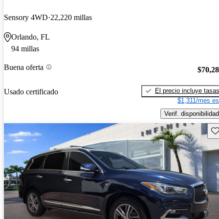
Sensory 4WD
22,220 millas
Orlando, FL
94 millas
Buena oferta
$70,2
El precio incluye tasa
Usado certificado
$1,311/mes es
Verif. disponibilidad
Gu