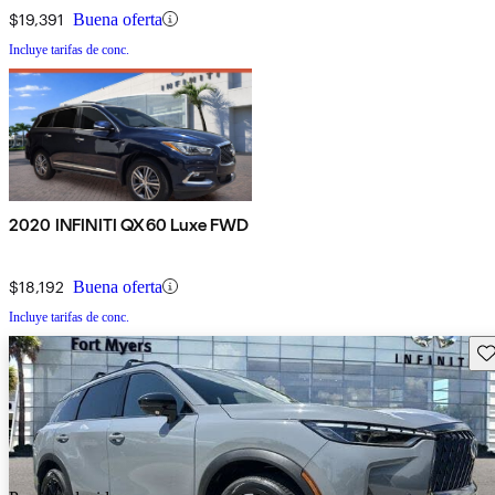
$19,391
Buena oferta
Incluye tarifas de conc.
2020 INFINITI QX60 Luxe FWD
$18,192
Buena oferta
Incluye tarifas de conc.
Gu