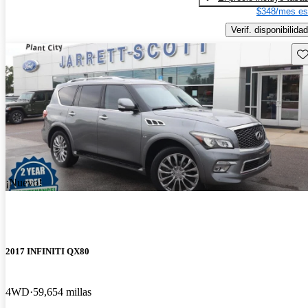
$348/mes es
Verif. disponibilidad
Gu
¡Nuevo!
2017 INFINITI QX80
4WD
59,654 millas