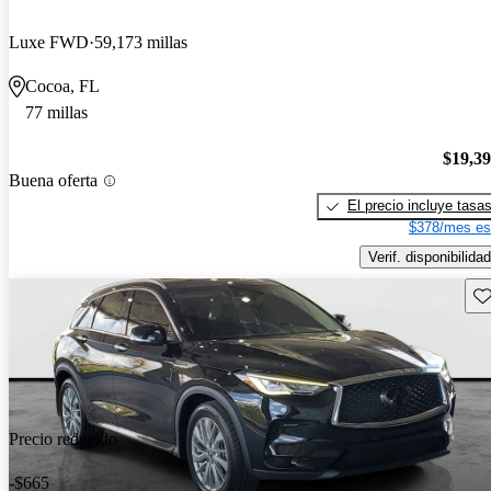
Luxe FWD
59,173 millas
Cocoa, FL
77 millas
$19,3
Buena oferta
El precio incluye tasa
$378/mes es
Verif. disponibilidad
Gu
Precio reducido
-$665