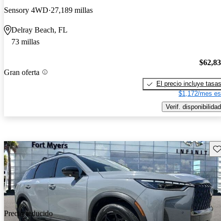
Sensory 4WD
27,189 millas
Delray Beach, FL
73 millas
$62,8
Gran oferta
El precio incluye tasa
$1,172/mes es
Verif. disponibilidad
Gu
Precio reducido