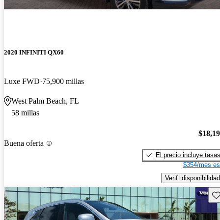
2020 INFINITI QX60
Luxe FWD
75,900 millas
West Palm Beach, FL
58 millas
$18,1
Buena oferta
El precio incluye tasa
$354/mes es
Verif. disponibilidad
Gu