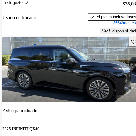
Trato justo
$35,0
El precio incluye tasa
Usado certificado
$664/mes es
Verif. disponibilidad
Gu
Aviso patrocinado
2025 INFINITI QX80