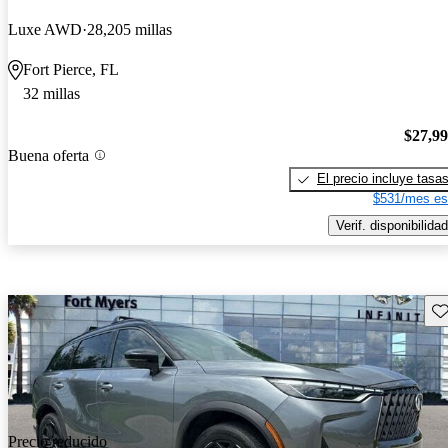
Luxe AWD
28,205 millas
Fort Pierce, FL
32 millas
$27,9
Buena oferta
El precio incluye tasa
$531/mes es
Verif. disponibilidad
Gu
Precio reducido