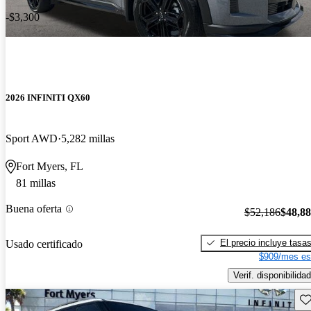
-$3,300
2026 INFINITI QX60
Sport AWD
5,282 millas
Fort Myers, FL
81 millas
Buena oferta
$52,186
$48,8
El precio incluye tasa
Usado certificado
$909/mes es
Verif. disponibilidad
Gu