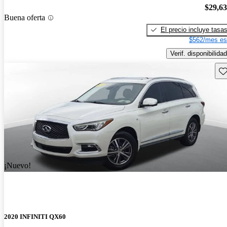
$29,6
Buena oferta
El precio incluye tasa
$562/mes es
Verif. disponibilidad
Gu
¡Nuevo!
2020 INFINITI QX60