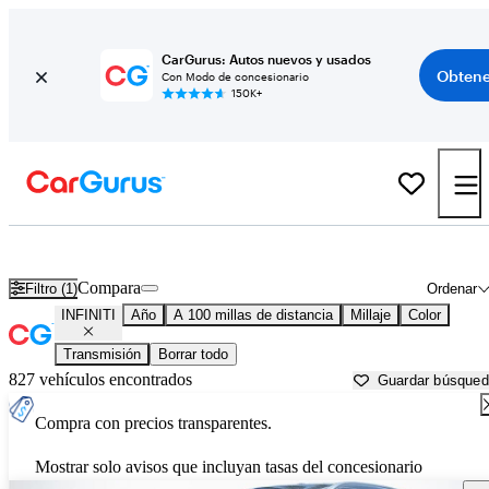
CarGurus: Autos nuevos y usados
Obtene
Con Modo de concesionario
150K+
Autos INFINITI usados en venta cerca de
Okeechobee, FL
Compara
Filtro (1)
Ordenar
INFINITI
Año
A 100 millas de distancia
Millaje
Color
Transmisión
Borrar todo
827 vehículos encontrados
Guardar búsque
Compra con precios transparentes.
Mostrar solo avisos que incluyan tasas del concesionario