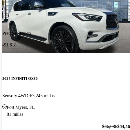
Precio reducido
-$1,618
2024 INFINITI QX80
Sensory 4WD
63,243 millas
Fort Myers, FL
81 millas
$46,086
$44,4