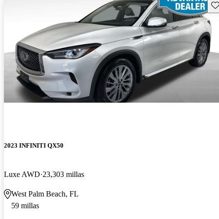
Gu
2023 INFINITI QX50
Luxe AWD
23,303 millas
West Palm Beach, FL
59 millas