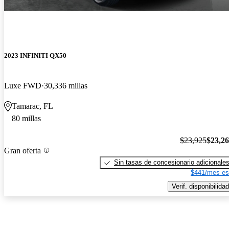
2023 INFINITI QX50
Luxe FWD
30,336 millas
Tamarac, FL
80 millas
$23,925
$23,2
Gran oferta
Sin tasas de concesionario adicionale
$441/mes es
Verif. disponibilidad