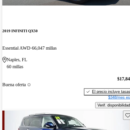
2019 INFINITI QX50
Essential AWD
66,047 millas
Naples, FL
60 millas
$17,8
Buena oferta
El precio incluye tasa
$348/mes es
Verif. disponibilidad
Gu