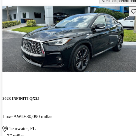
Verif. disponibilidad
Gu
2023 INFINITI QX55
Luxe AWD
30,090 millas
Clearwater, FL
77 millas