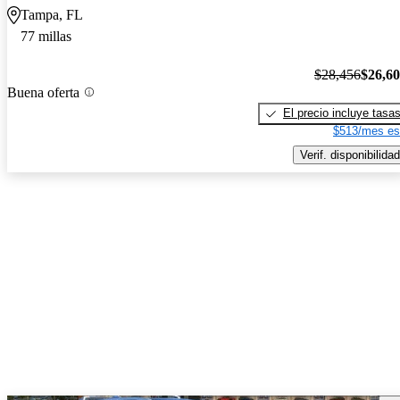
Tampa, FL
77 millas
$28,456
$26,6
Buena oferta
El precio incluye tasa
$513/mes es
Verif. disponibilidad