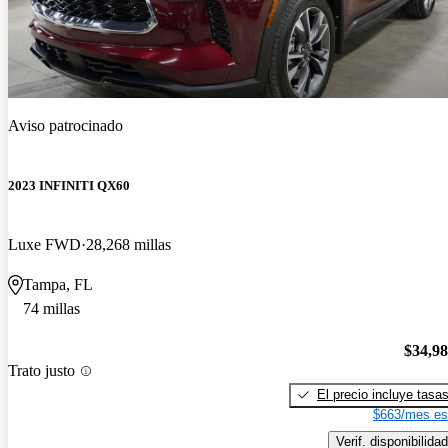
Aviso patrocinado
2023 INFINITI QX60
Luxe FWD
28,268 millas
Tampa, FL
74 millas
$34,9
Trato justo
El precio incluye tasa
$663/mes es
Verif. disponibilidad