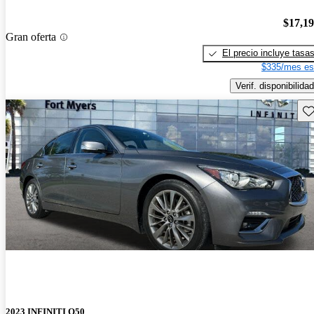
$17,1
Gran oferta
El precio incluye tasa
$335/mes es
Verif. disponibilidad
Gu
2023 INFINITI Q50