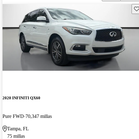
Gu
2020 INFINITI QX60
Pure FWD
70,347 millas
Tampa, FL
75 millas