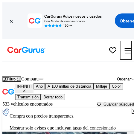
CarGurus: Autos nuevos y usados
Obtene
Con Modo de concesionario
150K+
Autos INFINITI usados en venta cerca de North Port, FL
Compara
Filtro (1)
Ordenar
INFINITI
Año
A 100 millas de distancia
Millaje
Color
Transmisión
Borrar todo
533 vehículos encontrados
Guardar búsque
Compra con precios transparentes.
Mostrar solo avisos que incluyan tasas del concesionario