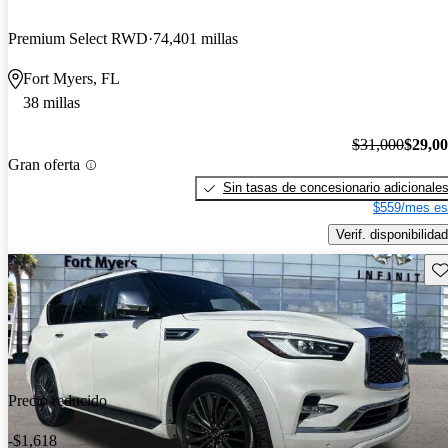
Premium Select RWD
74,401 millas
Fort Myers, FL
38 millas
$31,000
$29,0
Gran oferta
Sin tasas de concesionario adicionale
$559/mes es
Verif. disponibilidad
Gu
Precio reducido
-$1,618