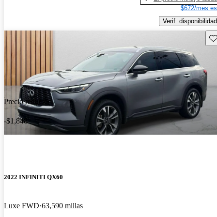
$672/mes es
Verif. disponibilidad
Gu
Precio reducido
-$1,848
2022 INFINITI QX60
Luxe FWD
63,590 millas