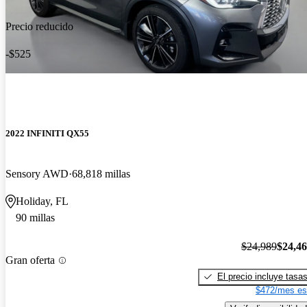
Precio reducido
-$525
2022 INFINITI QX55
Sensory AWD
68,818 millas
Holiday, FL
90 millas
$24,989
$24,4
Gran oferta
El precio incluye tasa
$472/mes es