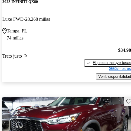
2023 INFINITI QX60
Luxe FWD
28,268 millas
Tampa, FL
74 millas
$34,9
Trato justo
El precio incluye tasa
$663/mes es
Verif. disponibilidad
Gu