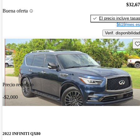
$32,6
Buena oferta
El precio incluye tasa
$619/mes es
Verif. disponibilidad
Gu
Precio reducido
-$2,000
2022 INFINITI QX80