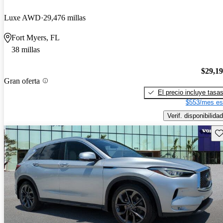
Luxe AWD
29,476 millas
Fort Myers, FL
38 millas
$29,1
Gran oferta
El precio incluye tasa
$553/mes es
Verif. disponibilidad
Gu