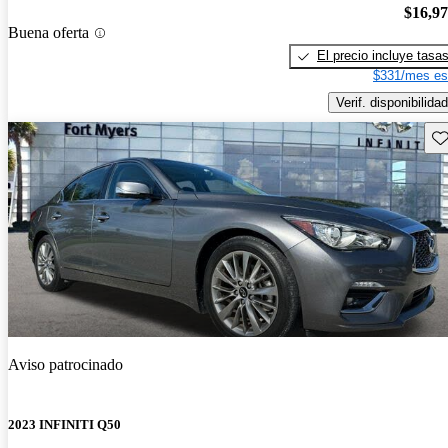
$16,9
Buena oferta
El precio incluye tasa
$331/mes es
Verif. disponibilidad
Gu
Aviso patrocinado
2023 INFINITI Q50