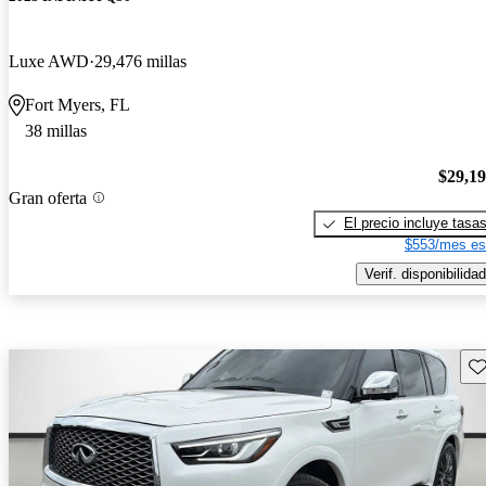
Luxe AWD
29,476 millas
Fort Myers, FL
38 millas
$29,1
Gran oferta
El precio incluye tasa
$553/mes es
Verif. disponibilidad
Gu