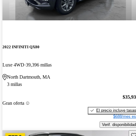
2022 INFINITI QX80
Luxe 4WD
39,396 millas
North Dartmouth, MA
3 millas
$35,9
Gran oferta
El precio incluye tasa
$688/mes es
Verif. disponibilidad
Gu