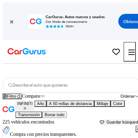
CarGurus: Autos nuevos y usados
Obtene
Con Modo de concesionario
150K+
Autos INFINITI usados en venta cerca de
New Bedford, MA
Describe el auto que quisieras
Compara
Filtro (1)
Ordenar
INFINITI
Año
A 50 millas de distancia
Millaje
Color
Transmisión
Borrar todo
225 vehículos encontrados
Guardar búsque
Compra con precios transparentes.