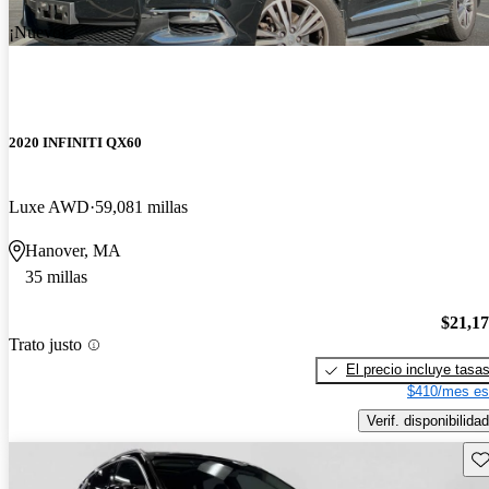
¡Nuevo!
2020 INFINITI QX60
Luxe AWD
59,081 millas
Hanover, MA
35 millas
$21,1
Trato justo
El precio incluye tasa
$410/mes es
Verif. disponibilidad
Gu