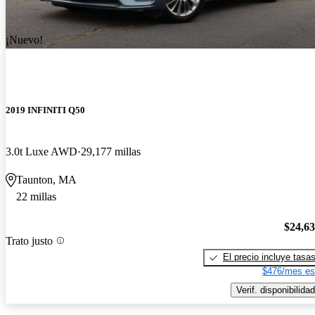
¡Nuevo!
2019 INFINITI Q50
3.0t Luxe AWD
29,177 millas
Taunton, MA
22 millas
$24,6
Trato justo
El precio incluye tasa
$476/mes es
Verif. disponibilidad