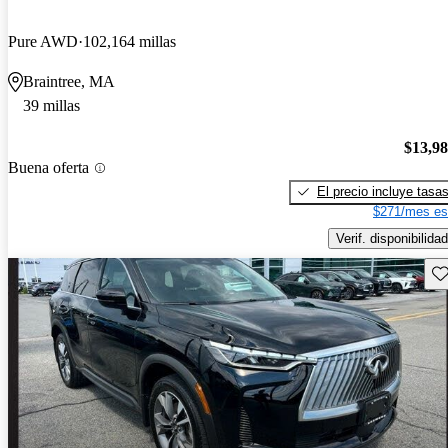
Pure AWD
102,164 millas
Braintree, MA
39 millas
$13,9
Buena oferta
El precio incluye tasa
$271/mes es
Verif. disponibilidad
Gu