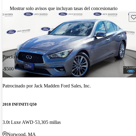
Mostrar solo avisos que incluyan tasas del concesionario
Gu
Precio reducido
-$500
Patrocinado por
Jack Madden Ford Sales, Inc.
2018 INFINITI Q50
3.0t Luxe AWD
53,305 millas
Norwood, MA