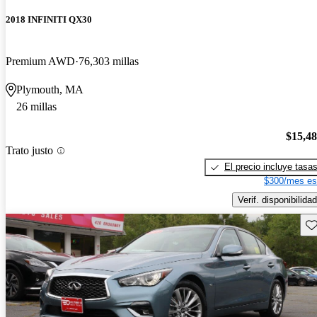
2018 INFINITI QX30
Premium AWD
76,303 millas
Plymouth, MA
26 millas
$15,4
Trato justo
El precio incluye tasa
$300/mes es
Verif. disponibilidad
Gu