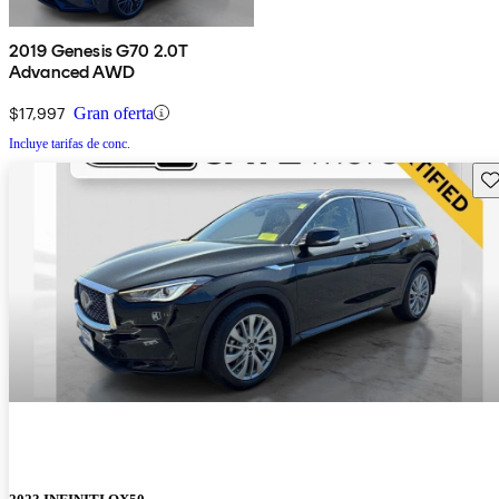
2019 Genesis G70 2.0T
Advanced AWD
$17,997
Gran oferta
Incluye tarifas de conc.
Gu