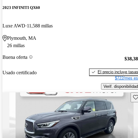
2023 INFINITI QX60
Luxe AWD
11,588 millas
Plymouth, MA
26 millas
Buena oferta
$38,3
El precio incluye tasa
Usado certificado
$722/mes es
Verif. disponibilidad
Gu