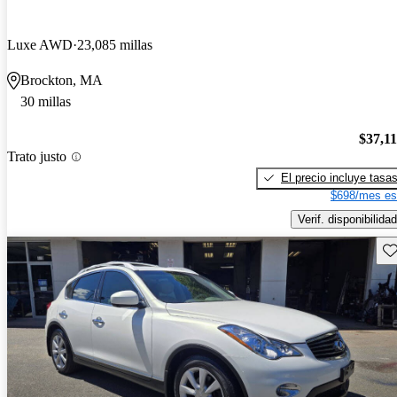
Luxe AWD
23,085 millas
Brockton, MA
30 millas
$37,1
Trato justo
El precio incluye tasa
$698/mes es
Verif. disponibilidad
Gu