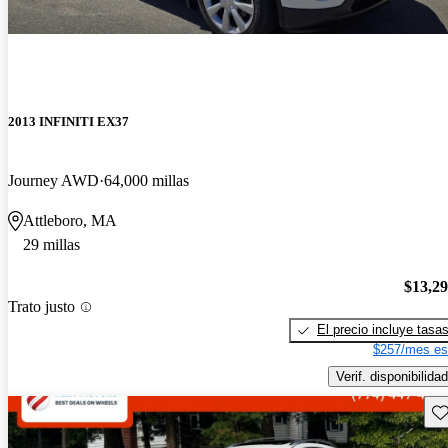
2013 INFINITI EX37
Journey AWD
64,000 millas
Attleboro, MA
29 millas
$13,2
Trato justo
El precio incluye tasa
$257/mes es
Verif. disponibilidad
Gu