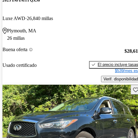
2023 INFINITI QX50
Luxe AWD
26,840 millas
Plymouth, MA
26 millas
Buena oferta
$28,6
El precio incluye tasa
Usado certificado
$539/mes es
Verif. disponibilidad
Gu