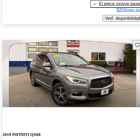
El precio incluye tasa
$263/mes es
Verif. disponibilidad
Gu
2019 INFINITI QX60