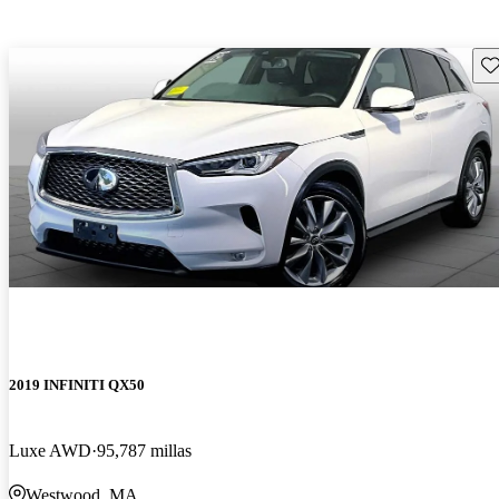
Gu
2019 INFINITI QX50
Luxe AWD
95,787 millas
Westwood, MA