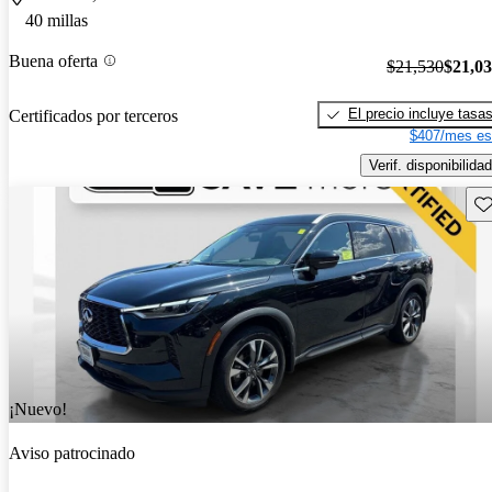
40 millas
Buena oferta
$21,530
$21,0
El precio incluye tasa
Certificados por terceros
$407/mes es
Verif. disponibilidad
Gu
¡Nuevo!
Aviso patrocinado