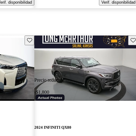
erif. disponibilidad
Verif. disponibilidad
Guarda este Aviso
Gu
Precio reducido
-$1,800
2024 INFINITI QX80