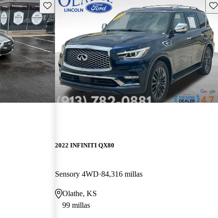
Guarda este Aviso
Gu
2022 INFINITI QX80
Sensory 4WD
84,316 millas
Olathe, KS
99 millas