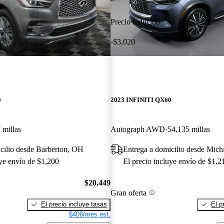
Precio reducido
-$3,020
0
2023 INFINITI QX60
 millas
Autograph AWD
54,135 millas
cilio desde Barberton, OH
Entrega a domicilio desde Mich
uye envío de $1,200
El precio incluye envío de $1,2
$20,449
Gran oferta
El precio incluye tasas
El p
$406/mes est.