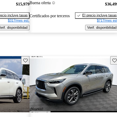
Buena oferta
$15,979
$36,49
recio incluye tasas
El precio incluye tasas
Certificados por terceros
$317/mes est.
$717/mes est
erif. disponibilidad
Verif. disponibilidad
Guarda este Aviso
Gu
¡Nuevo!