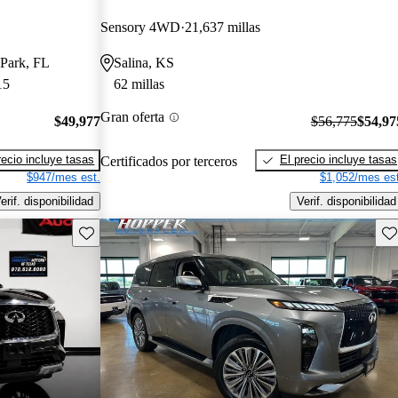
Sensory 4WD
21,637 millas
 Park, FL
Salina, KS
15
62 millas
Gran oferta
$49,977
$56,775
$54,97
recio incluye tasas
El precio incluye tasas
Certificados por terceros
$947/mes est.
$1,052/mes est
erif. disponibilidad
Verif. disponibilidad
Guarda este Aviso
Gu