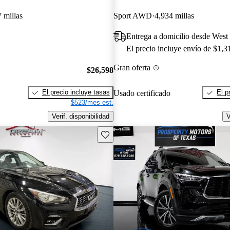
 millas
Sport AWD
4,934 millas
Entrega a domicilio desde West
El precio incluye envío de $1,3
Gran oferta
$26,598
El precio incluye tasas
El p
Usado certificado
$523/mes est.
Verif. disponibilidad
V
Guarda este Aviso