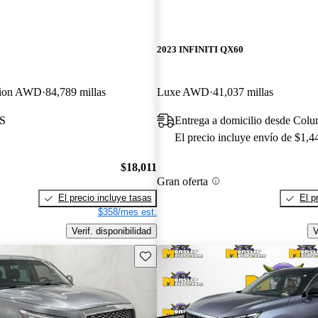
2023 INFINITI QX60
ition AWD
84,789 millas
Luxe AWD
41,037 millas
KS
Entrega a domicilio desde Col
El precio incluye envío de $1,4
$18,011
Gran oferta
El precio incluye tasas
El p
$358/mes est.
Verif. disponibilidad
V
Guarda este Aviso