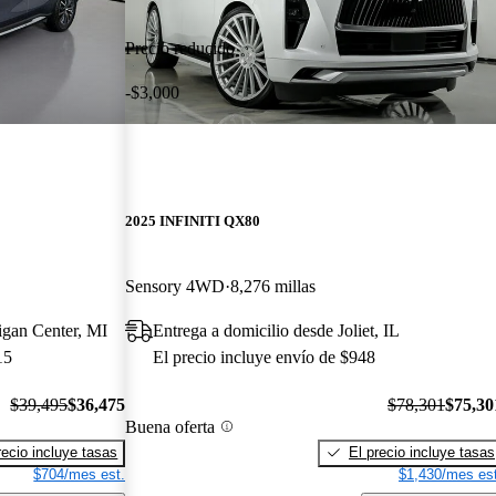
Precio reducido
-$3,000
2025 INFINITI QX80
Sensory 4WD
8,276 millas
igan Center, MI
Entrega a domicilio desde Joliet, IL
15
El precio incluye envío de $948
$39,495
$36,475
$78,301
$75,30
Buena oferta
recio incluye tasas
El precio incluye tasas
$704/mes est.
$1,430/mes est