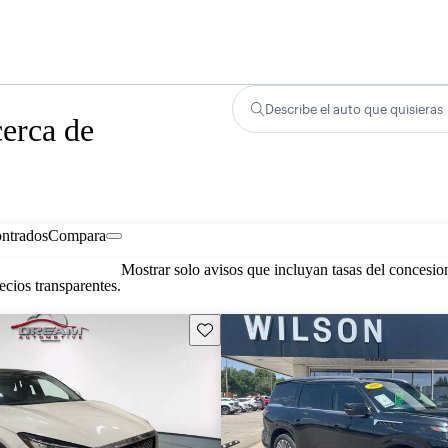
Describe el auto que quisieras
erca de
ontrados
Compara
Mostrar solo avisos que incluyan tasas del concesio
cios transparentes.
Guarda este Aviso