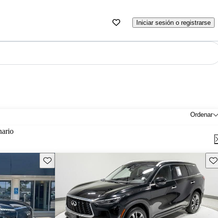
Iniciar sesión o registrarse
Ordenar
nario
Guarda este Aviso
Gu