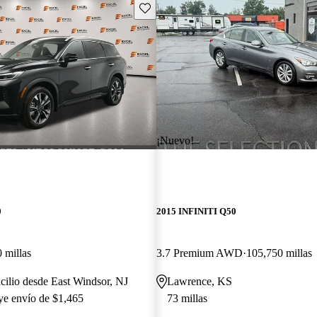
Guarda este Aviso
¡Nuevo!
0
2015 INFINITI Q50
 millas
3.7 Premium AWD
105,750 millas
cilio desde East Windsor, NJ
Lawrence, KS
uye envío de $1,465
73 millas