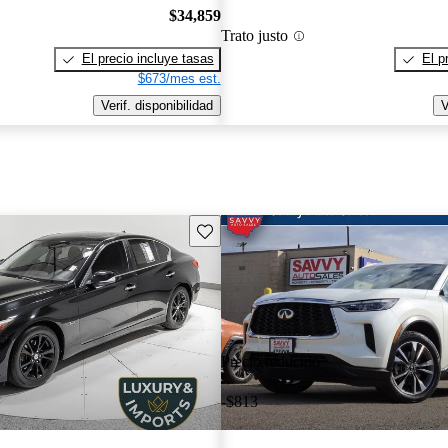
$34,859
Trato justo
El precio incluye tasas
El p
$673/mes est.
Verif. disponibilidad
V
Guarda este Aviso
Precio reducido
-$813