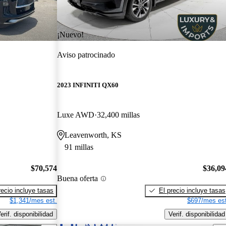
¡Nuevo!
Aviso patrocinado
2023 INFINITI QX60
Luxe AWD
32,400 millas
Leavenworth, KS
91 millas
$70,574
$36,09
Buena oferta
recio incluye tasas
El precio incluye tasas
$1,341/mes est.
$697/mes est
erif. disponibilidad
Verif. disponibilidad