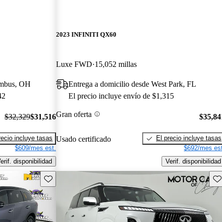
2023 INFINITI QX60
Luxe FWD
15,052 millas
umbus, OH
Entrega a domicilio desde West Park, FL
42
El precio incluye envío de $1,315
Gran oferta
$32,329
$31,516
$35,84
recio incluye tasas
El precio incluye tasas
Usado certificado
$609/mes est.
$692/mes est
erif. disponibilidad
Verif. disponibilidad
Guarda este Aviso
Gu