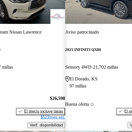
eam Nissan Lawrence
Aviso patrocinado
0
2025 INFINITI QX80
 millas
Sensory 4WD
21,702 millas
El Dorado, KS
97 millas
$26,598
Buena oferta
El precio incluye tasas
El p
$523/mes est.
Verif. disponibilidad
V