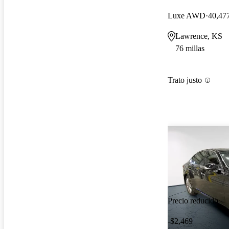
Luxe AWD
40,477
Lawrence, KS
76 millas
Trato justo
Precio reducido
-$2,469