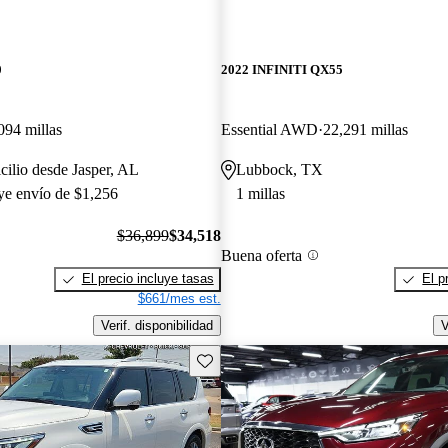
0
2022 INFINITI QX55
094 millas
Essential AWD
22,291 millas
cilio desde Jasper, AL
Lubbock, TX
uye envío de $1,256
1 millas
$36,899
$34,518
Buena oferta
El precio incluye tasas
El p
$661/mes est.
Verif. disponibilidad
V
Guarda este Aviso