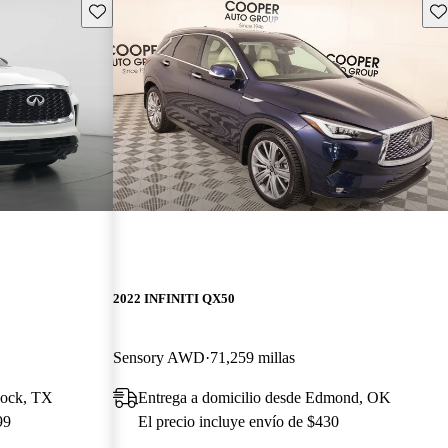
Guarda este Aviso
Gu
2022 INFINITI QX50
Sensory AWD
71,259 millas
bbock, TX
Entrega a domicilio desde Edmond, OK
99
El precio incluye envío de $430