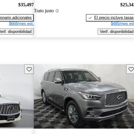
$35,497
$25,34
Trato justo
onario adicionales
El precio incluye tasas
$668/mes est.
$485/mes est
erif. disponibilidad
Verif. disponibilidad
Guarda este Aviso
Gu