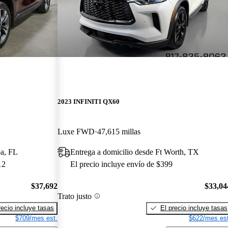
2023 INFINITI QX60
Luxe FWD
47,615 millas
pa, FL
Entrega a domicilio desde Ft Worth, TX
12
El precio incluye envío de $399
$37,692
$33,04
Trato justo
recio incluye tasas
El precio incluye tasas
$709/mes est.
$622/mes est