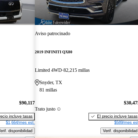
Aviso patrocinado
2019 INFINITI QX80
Limited 4WD
82,215 millas
Snyder, TX
81 millas
$90,117
$30,47
Trato justo
recio incluye tasas
El precio incluye tasas
$1,664/mes est.
$589/mes est
erif. disponibilidad
Verif. disponibilidad