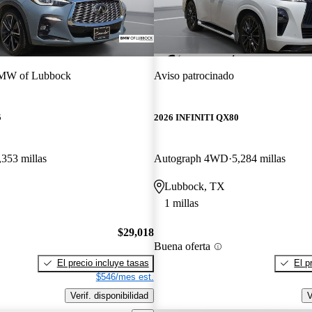
MW of Lubbock
Aviso patrocinado
5
2026 INFINITI QX80
,353 millas
Autograph 4WD
5,284 millas
Lubbock, TX
1 millas
$29,018
Buena oferta
El precio incluye tasas
El p
$546/mes est.
Verif. disponibilidad
V