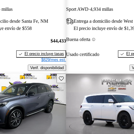
 millas
Sport AWD
4,934 millas
cilio desde Santa Fe, NM
Entrega a domicilio desde West
uye envío de $558
El precio incluye envío de $1,3
Buena oferta
$44,433
El precio incluye tasas
El p
Usado certificado
$829/mes est.
Verif. disponibilidad
V
Guarda este Aviso