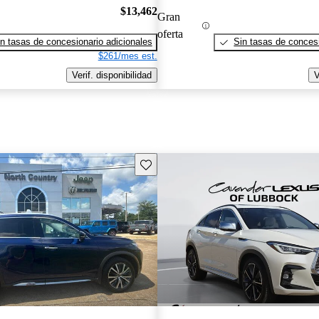
$13,462
Gran
oferta
n tasas de concesionario adicionales
Sin tasas de concesi
$261/mes est.
Verif. disponibilidad
V
Guarda este Aviso