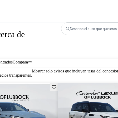
Describe el auto que quisieras
erca de
ontrados
Compara
Mostrar solo avisos que incluyan tasas del concesio
cios transparentes.
Guarda este Aviso