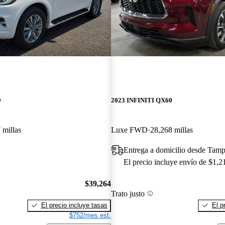
0
2023 INFINITI QX60
 millas
Luxe FWD
28,268 millas
Entrega a domicilio desde Tam
El precio incluye envío de $1,2
$39,264
Trato justo
El precio incluye tasas
El p
$752/mes est.