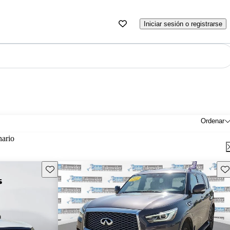
Iniciar sesión o registrarse
Ordenar
nario
Guarda este Aviso
Gu