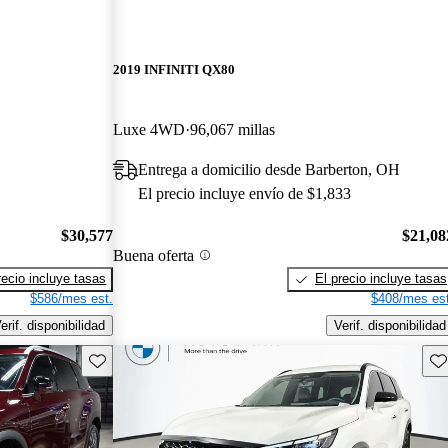
2019 INFINITI QX80
Luxe 4WD
96,067 millas
Entrega a domicilio desde Barberton, OH
El precio incluye envío de $1,833
$30,577
$21,08
Buena oferta
recio incluye tasas
El precio incluye tasas
$586/mes est.
$408/mes est
erif. disponibilidad
Verif. disponibilidad
Guarda este Aviso
Gu