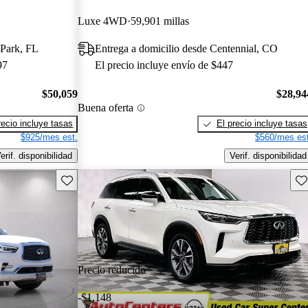
Luxe 4WD
59,901 millas
 Park, FL
Entrega a domicilio desde Centennial, CO
97
El precio incluye envío de $447
$50,059
$28,94
Buena oferta
recio incluye tasas
El precio incluye tasas
$925/mes est.
$560/mes est
erif. disponibilidad
Verif. disponibilidad
Guarda este Aviso
Gu
Precio reducido
-$1,148