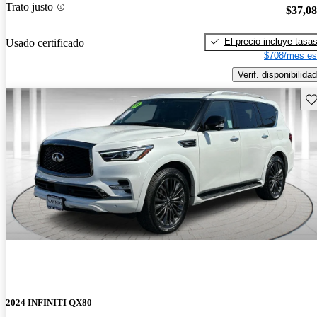
Trato justo
$37,0
El precio incluye tasa
Usado certificado
$708/mes es
Verif. disponibilidad
Gu
2024 INFINITI QX80