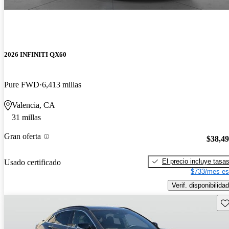
2026 INFINITI QX60
Pure FWD
6,413 millas
Valencia, CA
31 millas
Gran oferta
$38,4
El precio incluye tasa
Usado certificado
$733/mes es
Verif. disponibilidad
Gu