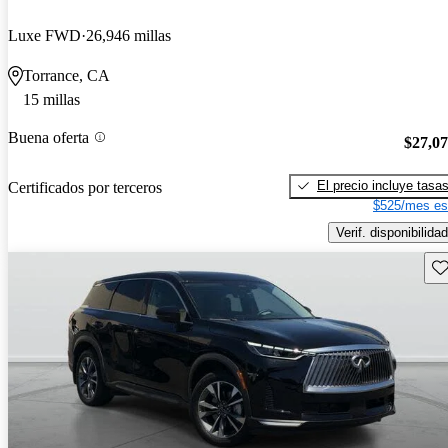
Luxe FWD
26,946 millas
Torrance, CA
15 millas
Buena oferta
$27,0
El precio incluye tasa
Certificados por terceros
$525/mes es
Verif. disponibilidad
Gu