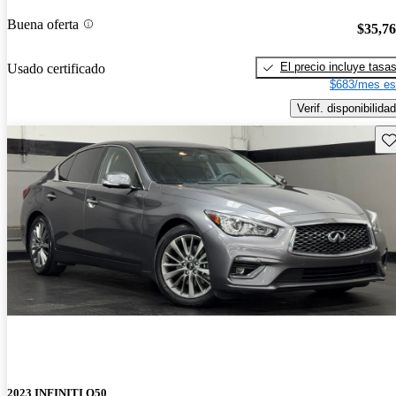
Buena oferta
$35,7
El precio incluye tasa
Usado certificado
$683/mes es
Verif. disponibilidad
Gu
2023 INFINITI Q50