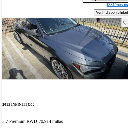
$581/mes es
Verif. disponibilidad
Gu
2015 INFINITI Q50
3.7 Premium RWD
70,914 millas