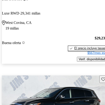
Luxe RWD
29,341 millas
West Covina, CA
19 millas
$29,2
Buena oferta
El precio incluye tasa
$567/mes es
Verif. disponibilidad
Gu