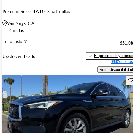
Premium Select 4WD
18,521 millas
Van Nuys, CA
14 millas
Trato justo
$51,0
El precio incluye tasa
Usado certificado
$982/mes es
Verif. disponibilidad
Gu