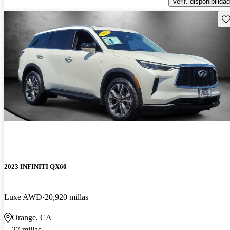
Verif. disponibilidad
Gu
2023 INFINITI QX60
Luxe AWD
20,920 millas
Orange, CA
27 millas