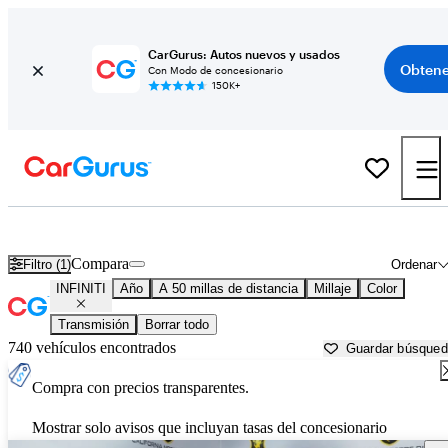
CarGurus: Autos nuevos y usados
Obtene
Con Modo de concesionario
150K+
Autos INFINITI usados en venta cerca de
Los Angeles, CA
Compara
Filtro (1)
Ordenar
INFINITI
Año
A 50 millas de distancia
Millaje
Color
Transmisión
Borrar todo
740 vehículos encontrados
Guardar búsque
Compra con precios transparentes.
Mostrar solo avisos que incluyan tasas del concesionario