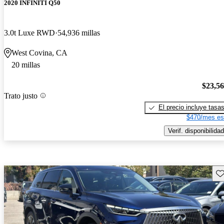
2020 INFINITI Q50
3.0t Luxe RWD
54,936 millas
West Covina, CA
20 millas
$23,5
Trato justo
El precio incluye tasa
$470/mes es
Verif. disponibilidad
Gu