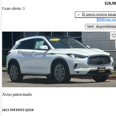
$28,9
Gran oferta
El precio incluye tasa
$558/mes es
Verif. disponibilidad
Gu
Aviso patrocinado
2023 INFINITI QX50