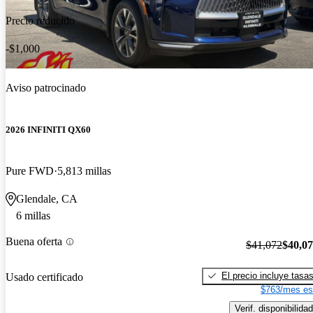
Precio reducido
-$1,000
Aviso patrocinado
2026 INFINITI QX60
Pure FWD
5,813 millas
Glendale, CA
6 millas
Buena oferta
$41,072
$40,0
El precio incluye tasa
Usado certificado
$763/mes es
Verif. disponibilidad