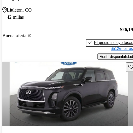
Littleton, CO
42 millas
$26,1
Buena oferta
El precio incluye tasa
$512/mes es
Verif. disponibilidad
Gu