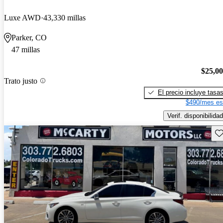
Luxe AWD
43,330 millas
Parker, CO
47 millas
$25,0
Trato justo
El precio incluye tasa
$490/mes es
Verif. disponibilidad
Gu