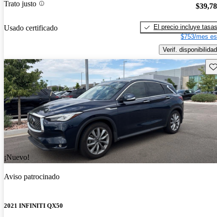
Trato justo
$39,7
El precio incluye tasa
Usado certificado
$753/mes es
Verif. disponibilidad
Gu
¡Nuevo!
Aviso patrocinado
2021 INFINITI QX50