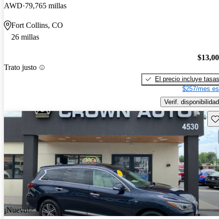
AWD
79,765 millas
Fort Collins, CO
26 millas
$13,0
Trato justo
El precio incluye tasa
$257/mes es
Verif. disponibilidad
Gu
¡Nuevo!