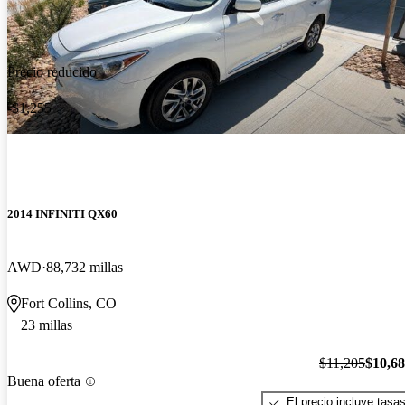
Precio reducido
-$1,255
2014 INFINITI QX60
AWD
88,732 millas
Fort Collins, CO
23 millas
$11,205
$10,6
Buena oferta
El precio incluye tasa