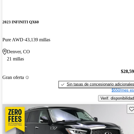
2023 INFINITI QX60
Pure AWD
43,139 millas
Denver, CO
21 millas
$28,5
Gran oferta
Sin tasas de concesionario adicionale
$550/mes es
Verif. disponibilidad
Gu