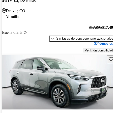
4WD
104,128 millas
Denver, CO
31 millas
$17,895
$17,4
Buena oferta
Sin tasas de concesionario adicionale
$346/mes es
Verif. disponibilidad
Gu