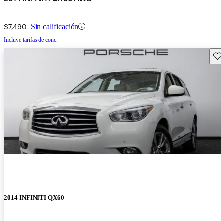
$7,490
Sin calificación
Incluye tarifas de conc.
Gu
2014 INFINITI QX60