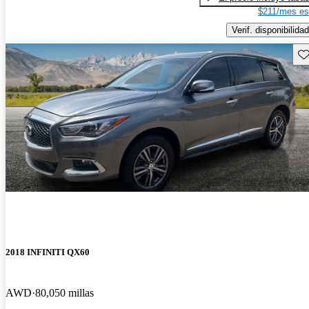
$211/mes es
Verif. disponibilidad
Gu
2018 INFINITI QX60
AWD
80,050 millas