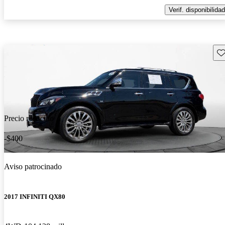
Verif. disponibilidad
Gu
Precio reducido
-$400
Aviso patrocinado
2017 INFINITI QX80