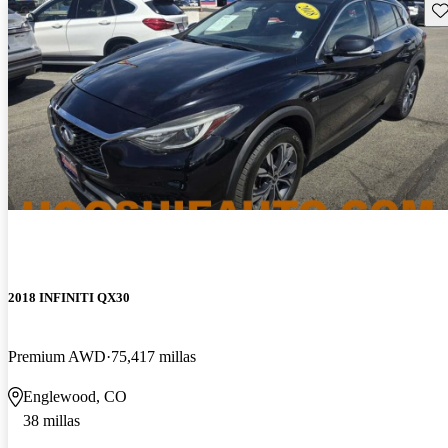
Gu
2018 INFINITI QX30
Premium AWD
75,417 millas
Englewood, CO
38 millas