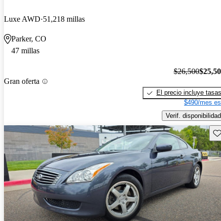
Luxe AWD
51,218 millas
Parker, CO
47 millas
$26,500
$25,5
Gran oferta
El precio incluye tasa
$490/mes es
Verif. disponibilidad
Gu