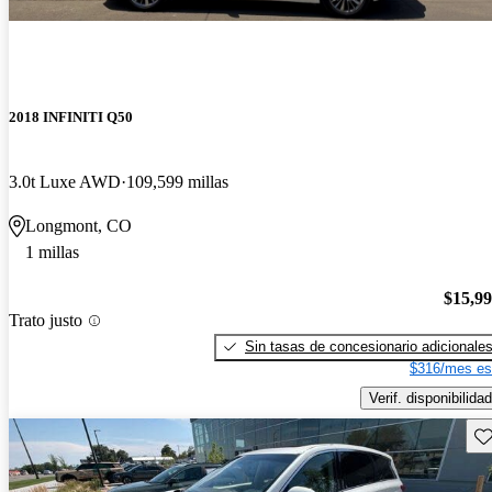
2018 INFINITI Q50
3.0t Luxe AWD
109,599 millas
Longmont, CO
1 millas
$15,9
Trato justo
Sin tasas de concesionario adicionale
$316/mes es
Verif. disponibilidad
Gu