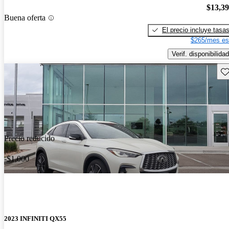
$13,3
Buena oferta
El precio incluye tasa
$265/mes es
Verif. disponibilidad
Gu
Precio reducido
-$1,000
2023 INFINITI QX55