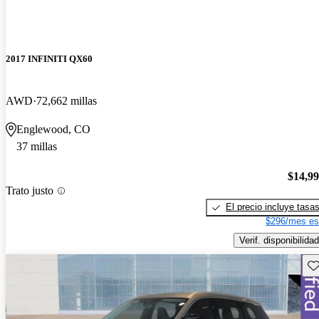
2017 INFINITI QX60
AWD
72,662 millas
Englewood, CO
37 millas
$14,9
Trato justo
El precio incluye tasa
$296/mes es
Verif. disponibilidad
Gu