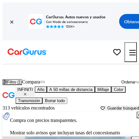
CarGurus: Autos nuevos y usados
Obtene
Con Modo de concesionario
150K+
Autos INFINITI usados en venta cerca de
Longmont, CO
Compara
Filtro (1)
Ordenar
INFINITI
Año
A 50 millas de distancia
Millaje
Color
Transmisión
Borrar todo
313 vehículos encontrados
Guardar búsque
Compra con precios transparentes.
Mostrar solo avisos que incluyan tasas del concesionario