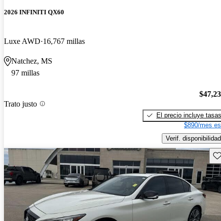
2026 INFINITI QX60
Luxe AWD
16,767 millas
Natchez, MS
97 millas
$47,2
Trato justo
El precio incluye tasa
$890/mes es
Verif. disponibilidad
Gu