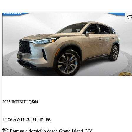
Gu
2025 INFINITI QX60
Luxe AWD
26,048 millas
Entrega a domicilio desde Grand Island, NY