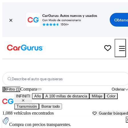
CarGurus: Autos nuevos y usados
Obtene
Con Modo de concesionario
150K+
Autos INFINITI usados en venta cerca de
Lafayette, LA
Describe el auto que quisieras
Compara
Filtro (1)
Ordenar
INFINITI
Año
A 100 millas de distancia
Millaje
Color
Transmisión
Borrar todo
1,088 vehículos encontrados
Guardar búsque
Compra con precios transparentes.