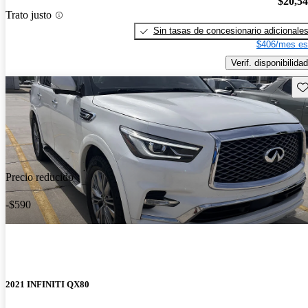
$20,5
Trato justo
Sin tasas de concesionario adicionale
$406/mes es
Verif. disponibilidad
Gu
Precio reducido
-$590
2021 INFINITI QX80