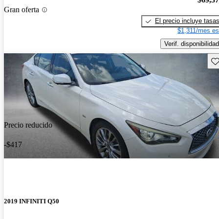
Gran oferta
El precio incluye tasa
$1,311/mes es
Verif. disponibilidad
Gu
Precio reducido
-$417
2019 INFINITI Q50