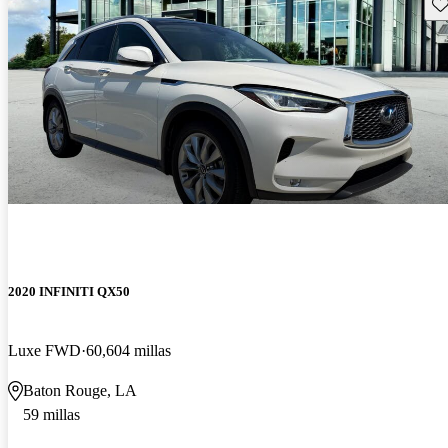
Gu
2020 INFINITI QX50
Luxe FWD
60,604 millas
Baton Rouge, LA
59 millas