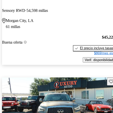
Sensory RWD
54,598 millas
Morgan City, LA
61 millas
$45,2
Buena oferta
El precio incluye tasa
$869/mes es
Verif. disponibilidad
Gu