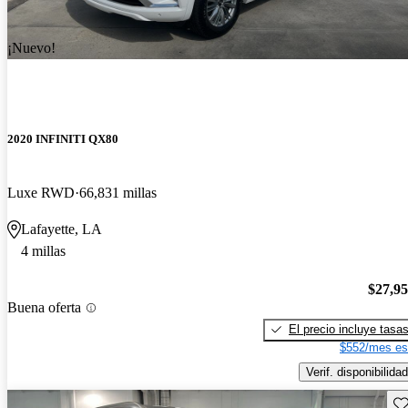
¡Nuevo!
2020 INFINITI QX80
Luxe RWD
66,831 millas
Lafayette, LA
4 millas
$27,9
Buena oferta
El precio incluye tasa
$552/mes es
Verif. disponibilidad
Gu