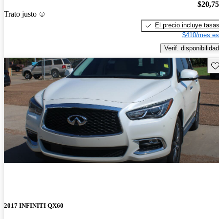
$20,7
Trato justo
El precio incluye tasa
$410/mes es
Verif. disponibilidad
Gu
2017 INFINITI QX60