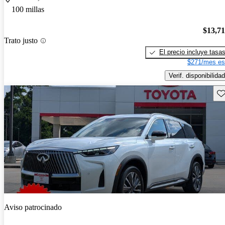
100 millas
$13,7
Trato justo
El precio incluye tasa
$271/mes es
Verif. disponibilidad
Gu
Aviso patrocinado