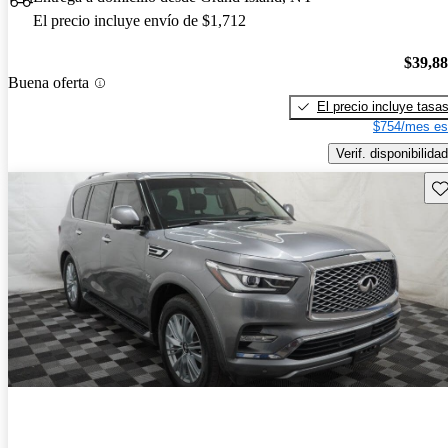
El precio incluye envío de $1,712
$39,8
Buena oferta
El precio incluye tasa
$754/mes es
Verif. disponibilidad
Gu