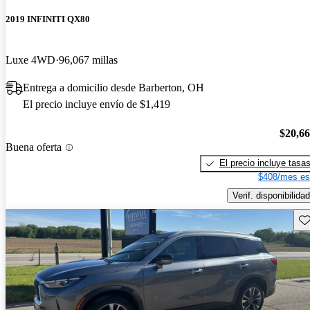
2019 INFINITI QX80
Luxe 4WD
96,067 millas
Entrega a domicilio desde Barberton, OH
El precio incluye envío de $1,419
$20,6
Buena oferta
El precio incluye tasa
$408/mes es
Verif. disponibilidad
Gu