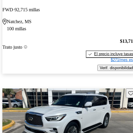
FWD
92,715 millas
Natchez, MS
100 millas
$13,7
Trato justo
El precio incluye tasa
$271/mes es
Verif. disponibilidad
Gu