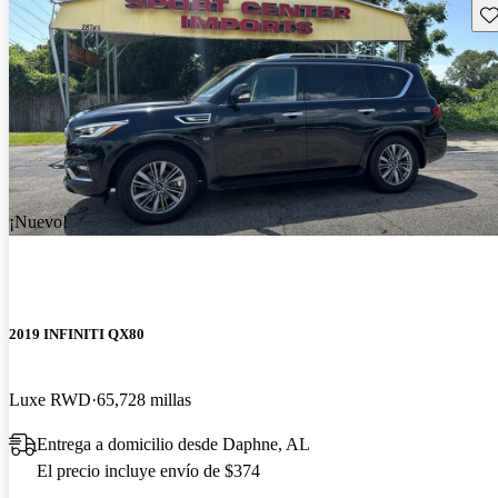
Gu
¡Nuevo!
2019 INFINITI QX80
Luxe RWD
65,728 millas
Entrega a domicilio desde Daphne, AL
El precio incluye envío de $374