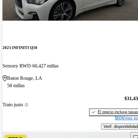
2023 INFINITI Q50
Sensory RWD
60,427 millas
Baton Rouge, LA
58 millas
$31,4
Trato justo
El precio incluye tasa
$604/mes es
Verif. disponibilidad
Gu