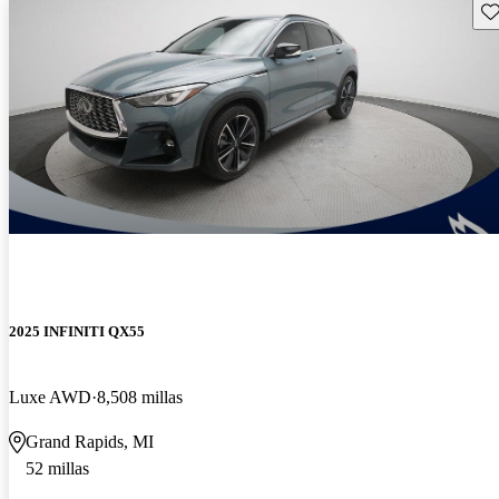
Gu
2025 INFINITI QX55
Luxe AWD
8,508 millas
Grand Rapids, MI
52 millas