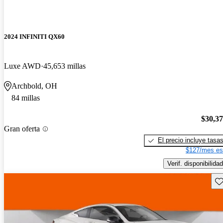
2024 INFINITI QX60
Luxe AWD
45,653 millas
Archbold, OH
84 millas
$30,3
Gran oferta
El precio incluye tasa
$127/mes es
Verif. disponibilidad
Gu