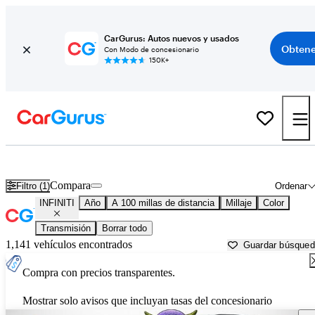
CarGurus: Autos nuevos y usados
Obtene
Con Modo de concesionario
150K+
Autos INFINITI usados en venta cerca de
Kalamazoo, MI
Compara
Filtro (1)
Ordenar
INFINITI
Año
A 100 millas de distancia
Millaje
Color
Transmisión
Borrar todo
1,141 vehículos encontrados
Guardar búsque
Compra con precios transparentes.
Mostrar solo avisos que incluyan tasas del concesionario