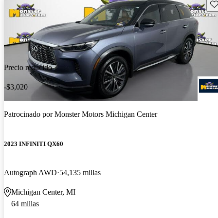
Gu
Precio reducido
-$3,020
Patrocinado por
Monster Motors Michigan Center
2023 INFINITI QX60
Autograph AWD
54,135 millas
Michigan Center, MI
64 millas