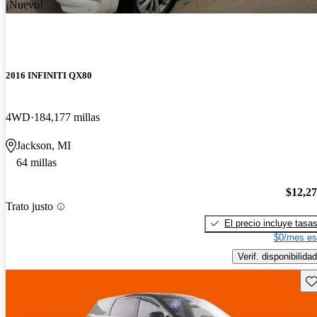
¡Nuevo!
2016 INFINITI QX80
4WD
184,177 millas
Jackson, MI
64 millas
$12,2
Trato justo
El precio incluye tasa
$0/mes es
Verif. disponibilidad
Gu