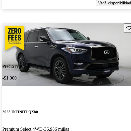
Verif. disponibilidad
Gu
Precio reducido
-$1,000
2023 INFINITI QX80
Premium Select 4WD
36,986 millas