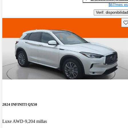
$67/mes es
Verif. disponibilidad
Gu
2024 INFINITI QX50
Luxe AWD
9,204 millas