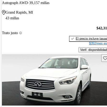
Autograph AWD
39,157 millas
Grand Rapids, MI
43 millas
$42,3
Trato justo
El precio incluye tasa
$352/mes es
Verif. disponibilidad
Gu