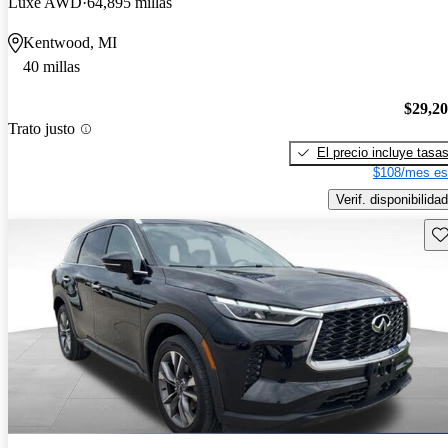
Luxe AWD
64,895 millas
Kentwood, MI
40 millas
$29,2
Trato justo
El precio incluye tasa
$108/mes es
Verif. disponibilidad
Gu