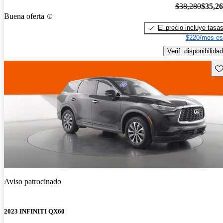
$38,280
$35,2
Buena oferta
El precio incluye tasa
$220/mes es
Verif. disponibilidad
Gu
Aviso patrocinado
2023 INFINITI QX60