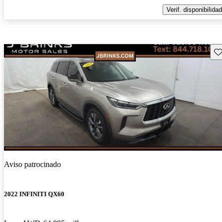
Verif. disponibilidad
Gu
Aviso patrocinado
2022 INFINITI QX60