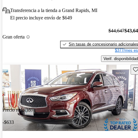
Transferencia a la tienda a Grand Rapids, MI
El precio incluye envío de $649
$44,647
$43,6
Gran oferta
Sin tasas de concesionario adicionale
$377/mes es
Verif. disponibilidad
Gu
Precio reducido
-$633