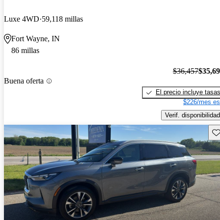
Luxe 4WD
59,118 millas
Fort Wayne, IN
86 millas
$36,457
$35,6
Buena oferta
El precio incluye tasa
$226/mes es
Verif. disponibilidad
Gu