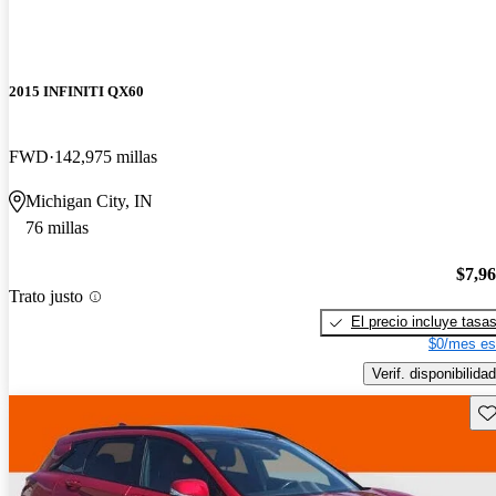
2015 INFINITI QX60
FWD
142,975 millas
Michigan City, IN
76 millas
$7,9
Trato justo
El precio incluye tasa
$0/mes es
Verif. disponibilidad
Gu