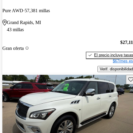
Pure AWD
57,381 millas
Grand Rapids, MI
43 millas
$27,1
Gran oferta
El precio incluye tasa
$67/mes es
Verif. disponibilidad
Gu