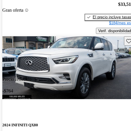
$33,5
Gran oferta
El precio incluye tasa
$184/mes es
Verif. disponibilidad
Gu
Precio reducido
-$764
2024 INFINITI QX80