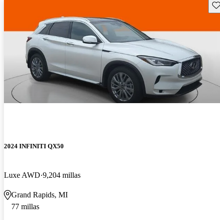
Gu
2024 INFINITI QX50
Luxe AWD
9,204 millas
Grand Rapids, MI
77 millas