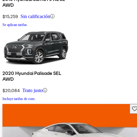
AWD
$15,259
Sin calificación
Se aplican tarifas
2020 Hyundai Palisade SEL
AWD
$20,084
Trato justo
Incluye tarifas de conc.
Gu