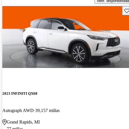
Verif. disponibilidad
Gu
2023 INFINITI QX60
Autograph AWD
39,157 millas
Grand Rapids, MI
77 millas