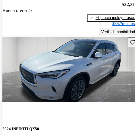
$32,3
Buena oferta
El precio incluye tasa
$687/mes es
Verif. disponibilidad
Gu
2024 INFINITI QX50