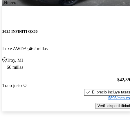
¡Nuevo!
2025 INFINITI QX60
Luxe AWD
9,462 millas
Troy, MI
66 millas
$42,3
Trato justo
El precio incluye tasa
$896/mes es
Verif. disponibilidad