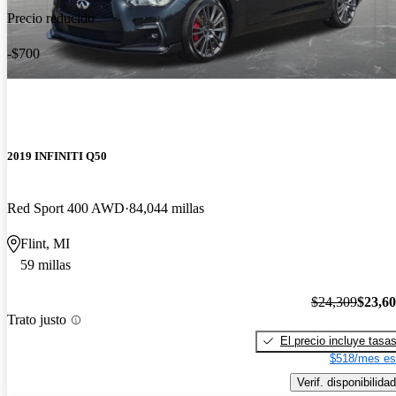
Precio reducido
-$700
2019 INFINITI Q50
Red Sport 400 AWD
84,044 millas
Flint, MI
59 millas
$24,309
$23,6
Trato justo
El precio incluye tasa
$518/mes es
Verif. disponibilidad