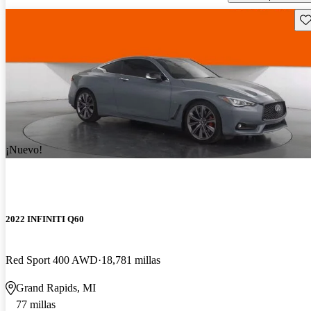
Gu
¡Nuevo!
2022 INFINITI Q60
Red Sport 400 AWD
18,781 millas
Grand Rapids, MI
77 millas