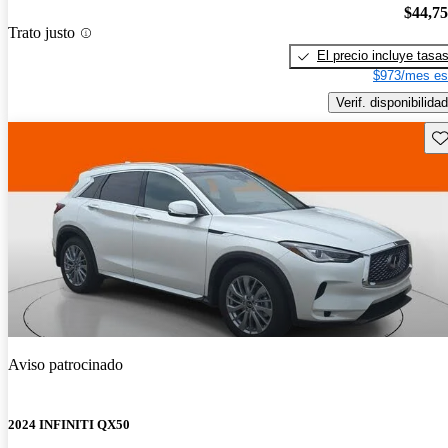
$44,7
Trato justo
El precio incluye tasa
$973/mes es
Verif. disponibilidad
Gu
Aviso patrocinado
2024 INFINITI QX50