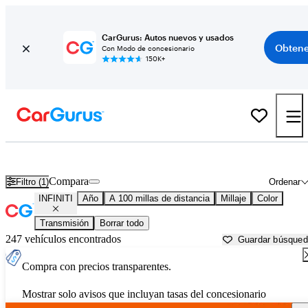
CarGurus: Autos nuevos y usados
Obtene
Con Modo de concesionario
150K+
Autos INFINITI usados en venta cerca de
Jackson, MI
Compara
Filtro (1)
Ordenar
INFINITI
Año
A 100 millas de distancia
Millaje
Color
Transmisión
Borrar todo
247 vehículos encontrados
Guardar búsque
Compra con precios transparentes.
Mostrar solo avisos que incluyan tasas del concesionario