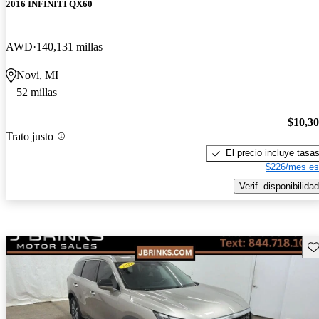
2016 INFINITI QX60
AWD
140,131 millas
Novi, MI
52 millas
$10,3
Trato justo
El precio incluye tasa
$226/mes es
Verif. disponibilidad
Gu