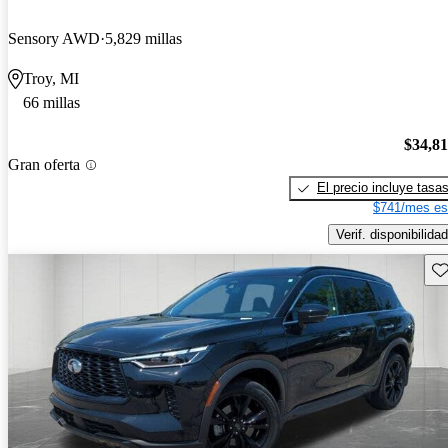
Sensory AWD
5,829 millas
Troy, MI
66 millas
$34,8
Gran oferta
El precio incluye tasa
$741/mes es
Verif. disponibilidad
Gu