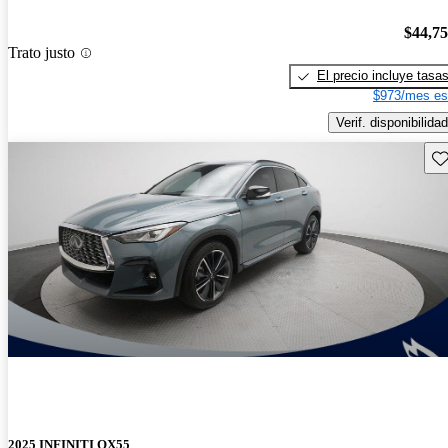
$44,7
Trato justo
El precio incluye tasa
$973/mes es
Verif. disponibilidad
Gu
2025 INFINITI QX55