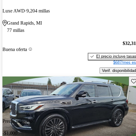
Luxe AWD
9,204 millas
Grand Rapids, MI
77 millas
$32,3
Buena oferta
El precio incluye tasa
$687/mes es
Verif. disponibilidad
Gu
Precio reducido
-$1,000