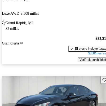
Luxe AWD
8,508 millas
Grand Rapids, MI
82 millas
$33,5
Gran oferta
El precio incluye tasa
$708/mes es
Verif. disponibilidad
Gu