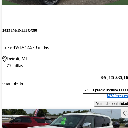
2023 INFINITI QX80
Luxe 4WD
42,570 millas
Detroit, MI
75 millas
$36,100
$35,1
Gran oferta
El precio incluye tasa
$752/mes es
Verif. disponibilidad
Gu