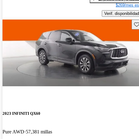
$269/mes es
Verif. disponibilidad
Gu
2023 INFINITI QX60
Pure AWD
57,381 millas