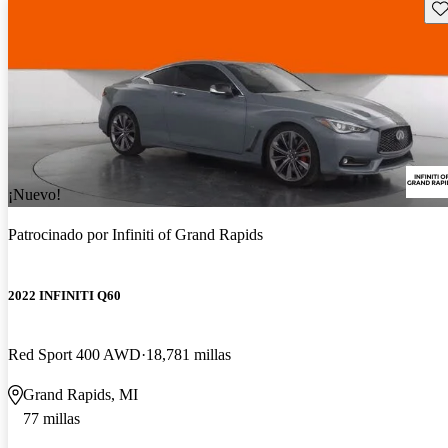
Gu
¡Nuevo!
Patrocinado por
Infiniti of Grand Rapids
2022 INFINITI Q60
Red Sport 400 AWD
18,781 millas
Grand Rapids, MI
77 millas