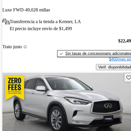
Luxe FWD
49,028 millas
Transferencia a la tienda a Kenner, LA
El precio incluye envío de $1,499
$22,4
Trato justo
Sin tasas de concesionario adicionale
$450/mes es
Verif. disponibilidad
Gu