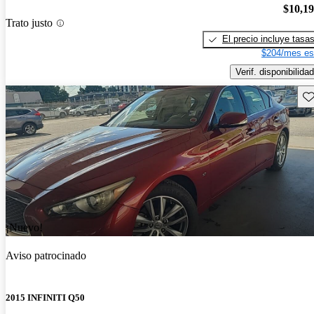
$10,1
Trato justo
El precio incluye tasa
$204/mes es
Verif. disponibilidad
Gu
¡Nuevo!
Aviso patrocinado
2015 INFINITI Q50