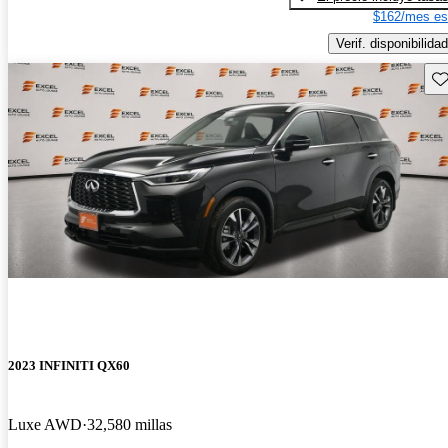
$162/mes es
Verif. disponibilidad
Gu
2023 INFINITI QX60
Luxe AWD
32,580 millas