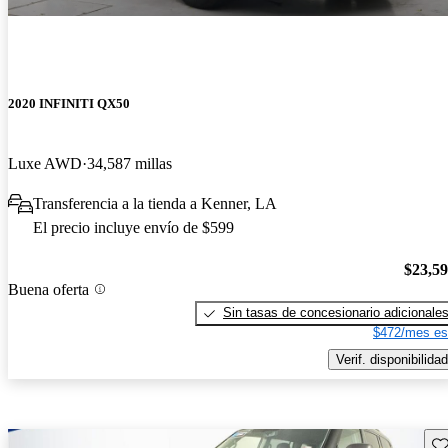
2020 INFINITI QX50
Luxe AWD
34,587 millas
Transferencia a la tienda a Kenner, LA
El precio incluye envío de $599
$23,5
Buena oferta
Sin tasas de concesionario adicionale
$472/mes es
Verif. disponibilidad
Gu