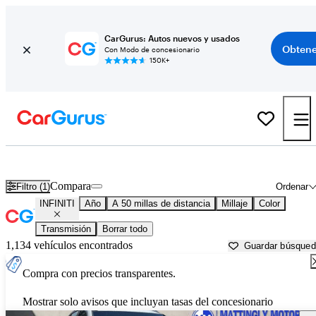
CarGurus: Autos nuevos y usados
Obtene
Con Modo de concesionario
150K+
Autos INFINITI usados en venta cerca de
Houma, LA
Compara
Filtro (1)
Ordenar
INFINITI
Año
A 50 millas de distancia
Millaje
Color
Transmisión
Borrar todo
1,134 vehículos encontrados
Guardar búsque
Compra con precios transparentes.
Mostrar solo avisos que incluyan tasas del concesionario