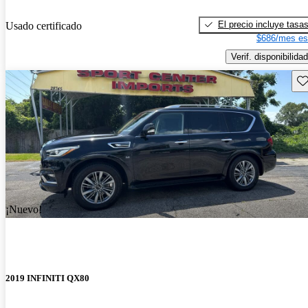
El precio incluye tasa
Usado certificado
$686/mes es
Verif. disponibilidad
Gu
¡Nuevo!
2019 INFINITI QX80