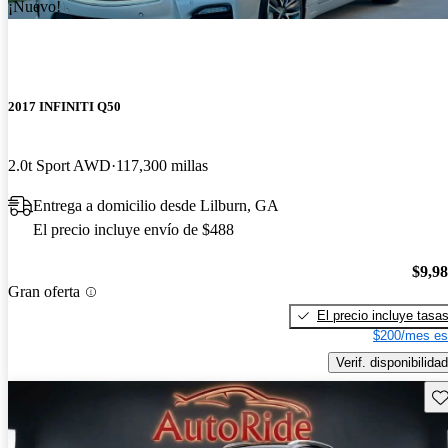
¡Nuevo!
2017 INFINITI Q50
2.0t Sport AWD
117,300 millas
Entrega a domicilio desde Lilburn, GA
El precio incluye envío de $488
$9,9
Gran oferta
El precio incluye tasa
$200/mes es
Verif. disponibilidad
Gu