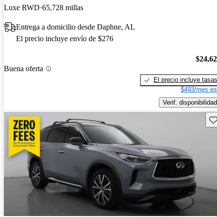
Luxe RWD
65,728 millas
Entrega a domicilio desde Daphne, AL
El precio incluye envío de $276
$24,6
Buena oferta
El precio incluye tasa
$493/mes es
Verif. disponibilidad
Gu