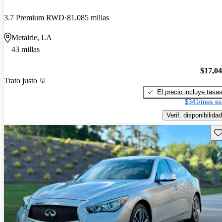
3.7 Premium RWD
81,085 millas
Metairie, LA
43 millas
$17,0
Trato justo
El precio incluye tasa
$341/mes es
Verif. disponibilidad
Gu