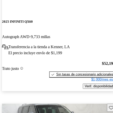
2025 INFINITI QX60
Autograph AWD
9,733 millas
Transferencia a la tienda a Kenner, LA
El precio incluye envío de $1,199
$52,1
Trato justo
Sin tasas de concesionario adicionale
$1,000/mes es
Verif. disponibilidad
Gu