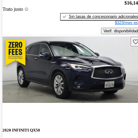
$16,1
Trato justo
Sin tasas de concesionario adicionale
$323/mes es
Verif. disponibilidad
Gu
2020 INFINITI QX50