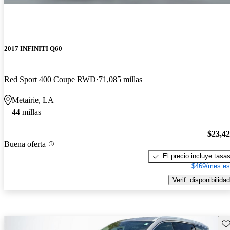
2017 INFINITI Q60
Red Sport 400 Coupe RWD
71,085 millas
Metairie, LA
44 millas
$23,4
Buena oferta
El precio incluye tasa
$469/mes es
Verif. disponibilidad
Gu