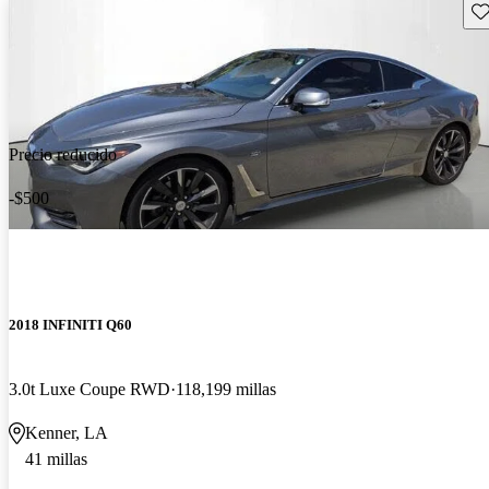
Gu
Precio reducido
-$500
2018 INFINITI Q60
3.0t Luxe Coupe RWD
118,199 millas
Kenner, LA
41 millas