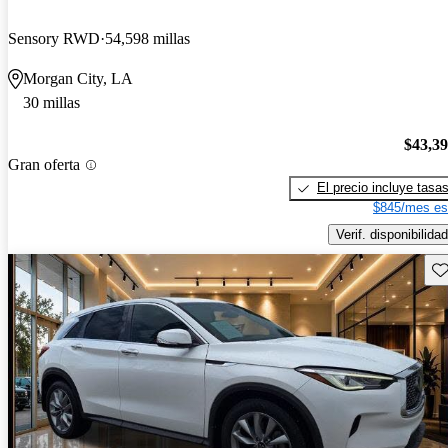
Sensory RWD
54,598 millas
Morgan City, LA
30 millas
$43,3
Gran oferta
El precio incluye tasa
$845/mes es
Verif. disponibilidad
Gu