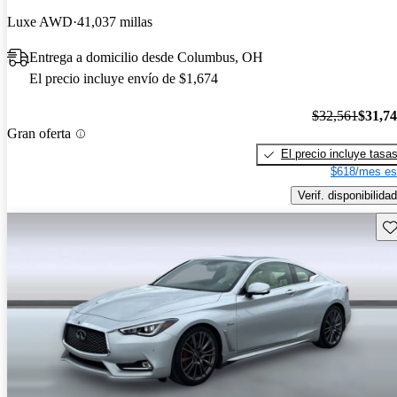
Luxe AWD
41,037 millas
Entrega a domicilio desde Columbus, OH
El precio incluye envío de $1,674
$32,561
$31,7
Gran oferta
El precio incluye tasa
$618/mes es
Verif. disponibilidad
Gu