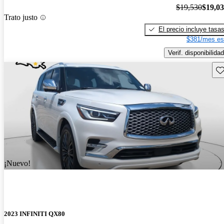
$19,530
$19,0
Trato justo
El precio incluye tasa
$381/mes es
Verif. disponibilidad
Gu
¡Nuevo!
2023 INFINITI QX80