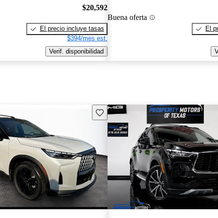
$20,592
Buena oferta
El precio incluye tasas
El p
$394/mes est.
Verif. disponibilidad
V
Guarda este Aviso