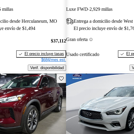
 millas
Luxe FWD
2,929 millas
icilio desde Herculaneum, MO
Entrega a domicilio desde West
uye envío de $1,494
El precio incluye envío de $1,7
Gran oferta
$37,112
El precio incluye tasas
El p
Usado certificado
$684/mes est.
Verif. disponibilidad
V
Guarda este Aviso