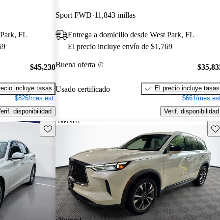
Sport FWD
11,843 millas
 Park, FL
Entrega a domicilio desde West Park, FL
69
El precio incluye envío de $1,769
Buena oferta
$45,238
$35,83
recio incluye tasas
El precio incluye tasas
Usado certificado
$826/mes est.
$661/mes est
erif. disponibilidad
Verif. disponibilidad
Guarda este Aviso
Gu