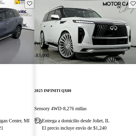
Guarda este Aviso
Gu
Precio reducido
-$3,000
2025 INFINITI QX80
Sensory 4WD
8,276 millas
igan Center, MI
Entrega a domicilio desde Joliet, IL
21
El precio incluye envío de $1,240