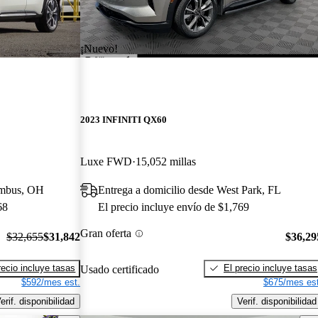
¡Nuevo!
2023 INFINITI QX60
Luxe FWD
15,052 millas
umbus, OH
Entrega a domicilio desde West Park, FL
68
El precio incluye envío de $1,769
Gran oferta
$32,655
$31,842
$36,29
recio incluye tasas
El precio incluye tasas
Usado certificado
$592/mes est.
$675/mes est
erif. disponibilidad
Verif. disponibilidad