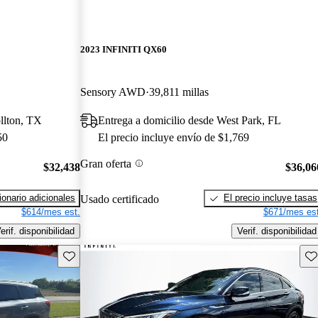
2023 INFINITI QX60
Sensory AWD
39,811 millas
llton, TX
Entrega a domicilio desde West Park, FL
50
El precio incluye envío de $1,769
Gran oferta
$32,438
$36,06
onario adicionales
El precio incluye tasas
Usado certificado
$614/mes est.
$671/mes est
erif. disponibilidad
Verif. disponibilidad
Guarda este Aviso
Gu