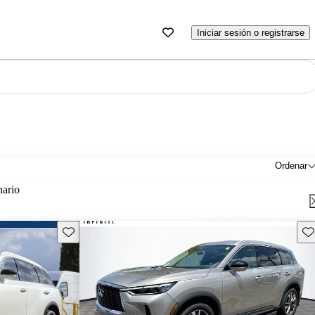
Iniciar sesión o registrarse
Ordenar
nario
Guarda este Aviso
Gu