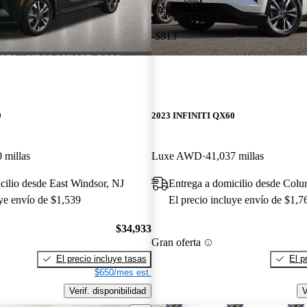
Precio reducido
-$813
0
2023 INFINITI QX60
 millas
Luxe AWD
41,037 millas
cilio desde East Windsor, NJ
Entrega a domicilio desde Col
uye envío de $1,539
El precio incluye envío de $1,7
$34,933
Gran oferta
El precio incluye tasas
El p
$650/mes est.
Verif. disponibilidad
V