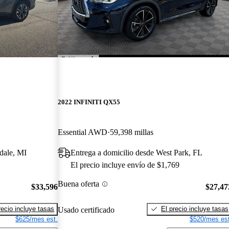
2022 INFINITI QX55
Essential AWD
59,398 millas
dale, MI
Entrega a domicilio desde West Park, FL
El precio incluye envío de $1,769
Buena oferta
$33,596
$27,47
recio incluye tasas
El precio incluye tasas
Usado certificado
$625/mes est.
$520/mes est