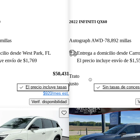
0
2022 INFINITI QX60
millas
Autograph AWD
78,892 millas
cilio desde West Park, FL
Entrega a domicilio desde Carro
uye envío de $1,769
El precio incluye envío de $1,5
$50,431
Trato
justo
El precio incluye tasas
Sin tasas de concesi
$920/mes est.
Verif. disponibilidad
V
Guarda este Aviso