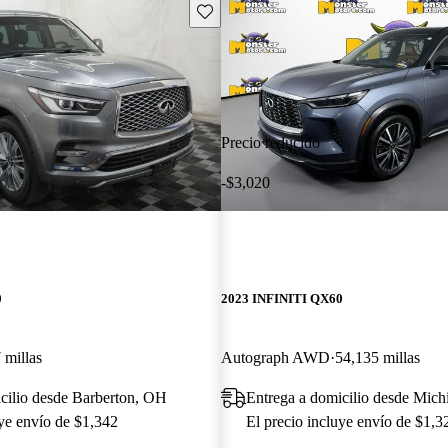
Guarda este Aviso
Precio reducido
-$3,020
0
2023 INFINITI QX60
 millas
Autograph AWD
54,135 millas
cilio desde Barberton, OH
Entrega a domicilio desde Mich
uye envío de $1,342
El precio incluye envío de $1,3