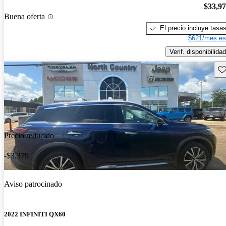
$33,9
Buena oferta
El precio incluye tasa
$621/mes es
Verif. disponibilidad
Gu
Precio reducido
-$3,379
Aviso patrocinado
2022 INFINITI QX60