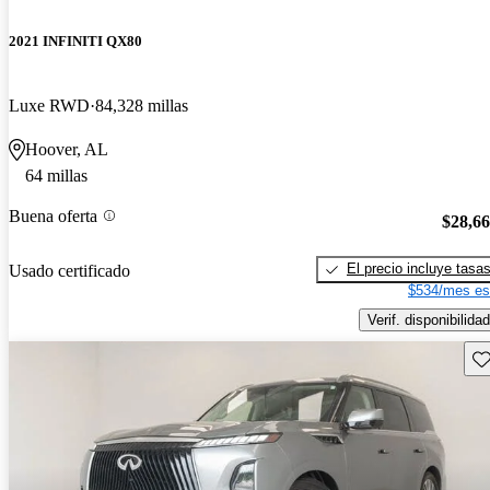
2021 INFINITI QX80
Luxe RWD
84,328 millas
Hoover, AL
64 millas
Buena oferta
$28,6
El precio incluye tasa
Usado certificado
$534/mes es
Verif. disponibilidad
Gu