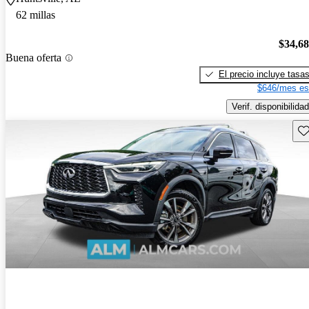
62 millas
$34,6
Buena oferta
El precio incluye tasa
$646/mes es
Verif. disponibilidad
Gu