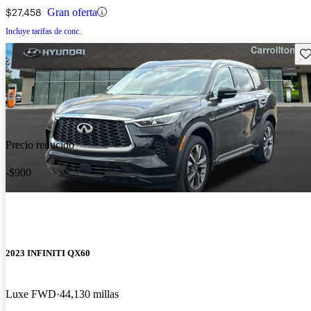
$27,458
Gran oferta
Incluye tarifas de conc.
Gu
Precio reducido
-$900
2023 INFINITI QX60
Luxe FWD
44,130 millas