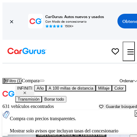
CarGurus: Autos nuevos y usados
Obtene
Con Modo de concesionario
150K+
Autos INFINITI usados en venta cerca de
Gadsden, AL
Compara
Filtro (1)
Ordenar
INFINITI
Año
A 100 millas de distancia
Millaje
Color
Transmisión
Borrar todo
631 vehículos encontrados
Guardar búsque
Compra con precios transparentes.
Mostrar solo avisos que incluyan tasas del concesionario