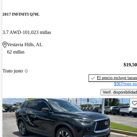
2017 INFINITI Q70L
3.7 AWD
101,023 millas
Vestavia Hills, AL
62 millas
$19,5
Trato justo
El precio incluye tasa
$367/mes es
Verif. disponibilidad
Gu