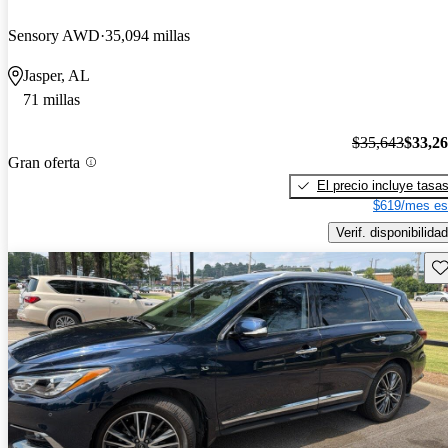
Sensory AWD
35,094 millas
Jasper, AL
71 millas
$35,643
$33,2
Gran oferta
El precio incluye tasa
$619/mes es
Verif. disponibilidad
Gu