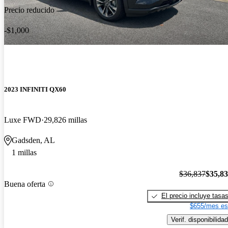
Precio reducido
-$1,000
2023 INFINITI QX60
Luxe FWD
29,826 millas
Gadsden, AL
1 millas
$36,837
$35,8
Buena oferta
El precio incluye tasa
$655/mes es
Verif. disponibilidad