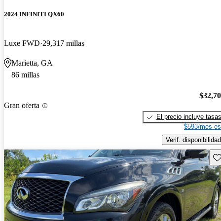
2024 INFINITI QX60
Luxe FWD
29,317 millas
Marietta, GA
86 millas
$32,7
Gran oferta
El precio incluye tasa
$593/mes es
Verif. disponibilidad
Gu