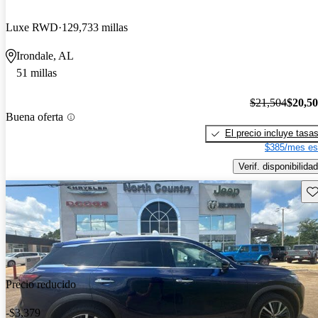
Luxe RWD
129,733 millas
Irondale, AL
51 millas
$21,504
$20,5
Buena oferta
El precio incluye tasa
$385/mes es
Verif. disponibilidad
Gu
Precio reducido
-$3,379