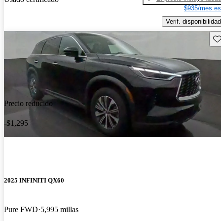
$935/mes es
Verif. disponibilidad
Gu
Precio reducido
-$1,295
2025 INFINITI QX60
Pure FWD
5,995 millas