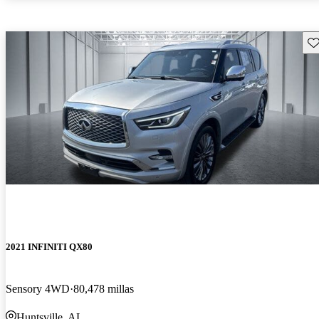
Gu
2021 INFINITI QX80
Sensory 4WD
80,478 millas
Huntsville, AL