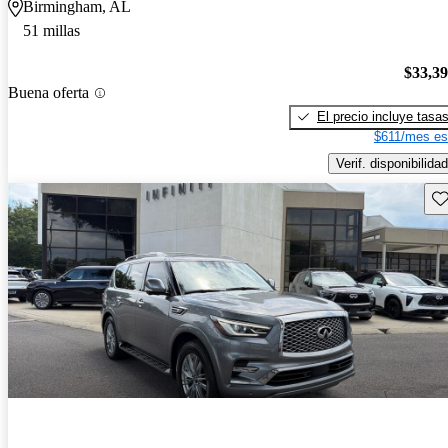
Birmingham, AL
51 millas
$33,3
Buena oferta
El precio incluye tasa
$611/mes es
Verif. disponibilidad
Gu