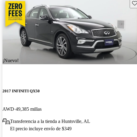
Gu
¡Nuevo!
2017 INFINITI QX50
AWD
49,385 millas
Transferencia a la tienda a Huntsville, AL
El precio incluye envío de $349