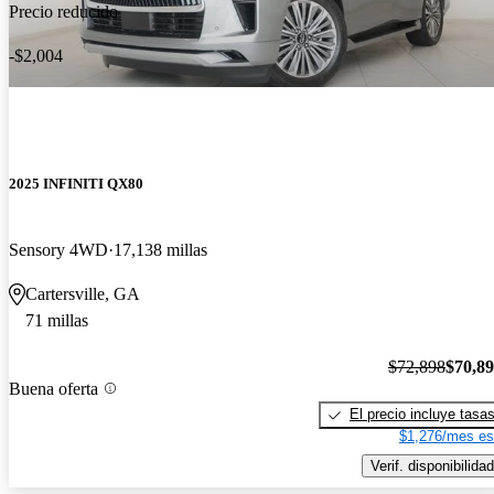
Precio reducido
-$2,004
2025 INFINITI QX80
Sensory 4WD
17,138 millas
Cartersville, GA
71 millas
$72,898
$70,8
Buena oferta
El precio incluye tasa
$1,276/mes es
Verif. disponibilidad