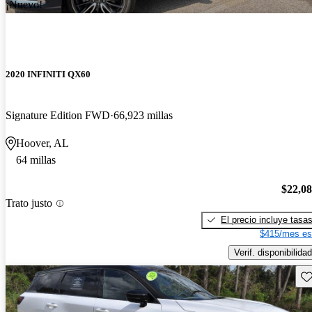
¡Nuevo!
2020 INFINITI QX60
Signature Edition FWD
66,923 millas
Hoover, AL
64 millas
$22,0
Trato justo
El precio incluye tasa
$415/mes es
Verif. disponibilidad
Gu