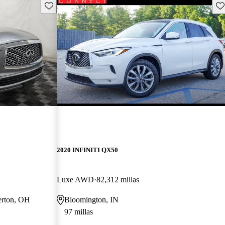
Guarda este Aviso
Gu
2020 INFINITI QX50
Luxe AWD
82,312 millas
erton, OH
Bloomington, IN
97 millas