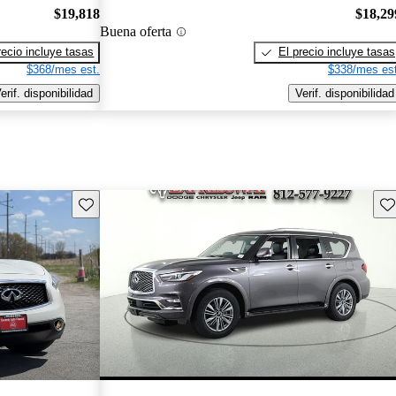
$19,818
$18,29
Buena oferta
recio incluye tasas
El precio incluye tasas
$368/mes est.
$338/mes est
erif. disponibilidad
Verif. disponibilidad
Guarda este Aviso
Gu