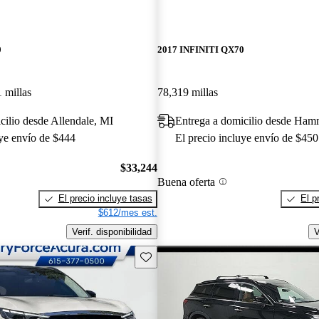
0
2017 INFINITI QX70
 millas
78,319 millas
cilio desde Allendale, MI
Entrega a domicilio desde Ha
uye envío de $444
El precio incluye envío de $450
$33,244
Buena oferta
El precio incluye tasas
El p
$612/mes est.
Verif. disponibilidad
V
Guarda este Aviso