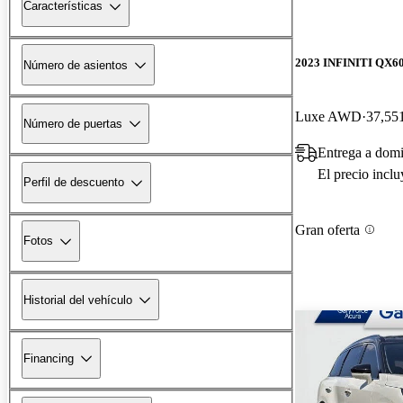
Características
2023 INFINITI QX6
Número de asientos
Luxe AWD
37,551
Número de puertas
Entrega a domi
El precio incl
Perfil de descuento
Gran oferta
Fotos
Historial del vehículo
Financing