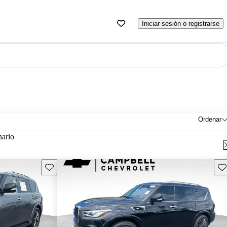
Iniciar sesión o registrarse
Ordenar
nario
Guarda este Aviso
Gu