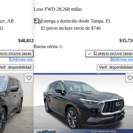
Luxe FWD
28,268 millas
Arc, AR
Entrega a domicilio desde Tampa, FL
32
El precio incluye envío de $746
$40,812
$35,72
Buena oferta
recio incluye tasas
El precio incluye tasas
$744/mes est.
$659/mes est
erif. disponibilidad
Verif. disponibilidad
Guarda este Aviso
Gu