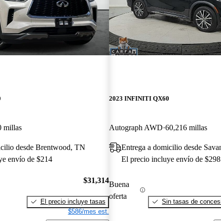
0
2023 INFINITI QX60
 millas
Autograph AWD
60,216 millas
icilio desde Brentwood, TN
Entrega a domicilio desde Sav
uye envío de $214
El precio incluye envío de $298
$31,314
Buena
oferta
El precio incluye tasas
Sin tasas de concesi
$586/mes est.