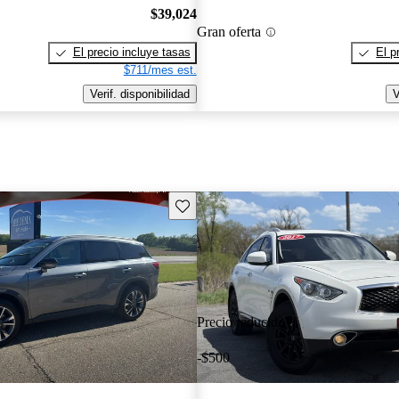
$39,024
Gran oferta
El precio incluye tasas
El p
$711/mes est.
Verif. disponibilidad
V
Guarda este Aviso
Precio reducido
-$500