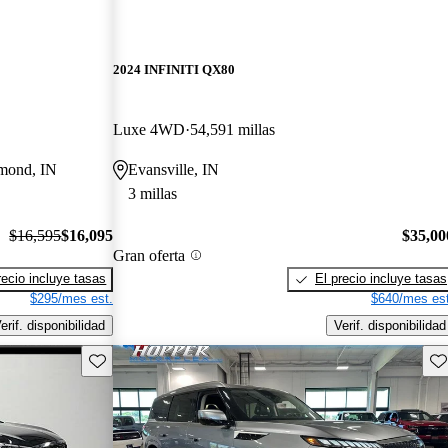
2024 INFINITI QX80
Luxe 4WD
54,591 millas
mmond, IN
Evansville, IN
3 millas
$16,595
$16,095
$35,00
Gran oferta
recio incluye tasas
El precio incluye tasas
$295/mes est.
$640/mes est
erif. disponibilidad
Verif. disponibilidad
Guarda este Aviso
Gu