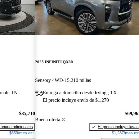
2025 INFINITI QX80
Sensory 4WD
15,210 millas
annah, TN
Entrega a domicilio desde Irving , TX
El precio incluye envío de $1,270
$35,710
$69,96
Buena oferta
onario adicionales
El precio incluye tasas
$659/mes est.
$1,287/mes est