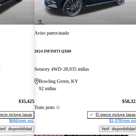
Aviso patrocinado
2024 INFINITI QX80
s
Sensory 4WD
28,935 millas
Bowling Green, KY
92 millas
$35,425
$58,32
Trato justo
recio incluye tasas
El precio incluye tasas
$666/mes est.
$1,078/mes est
erif. disponibilidad
Verif. disponibilidad