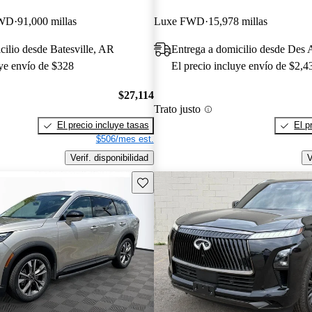
RWD
91,000 millas
Luxe FWD
15,978 millas
cilio desde Batesville, AR
Entrega a domicilio desde Des 
uye envío de $328
El precio incluye envío de $2,4
$27,114
Trato justo
El precio incluye tasas
El p
$506/mes est.
Verif. disponibilidad
V
Guarda este Aviso