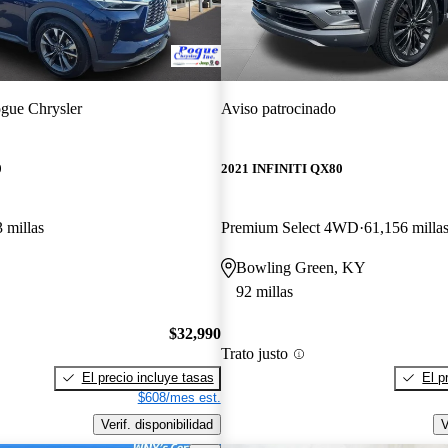
gue Chrysler
Aviso patrocinado
0
2021 INFINITI QX80
 millas
Premium Select 4WD
61,156 milla
Bowling Green, KY
92 millas
$32,990
Trato justo
El precio incluye tasas
El p
$608/mes est.
Verif. disponibilidad
V