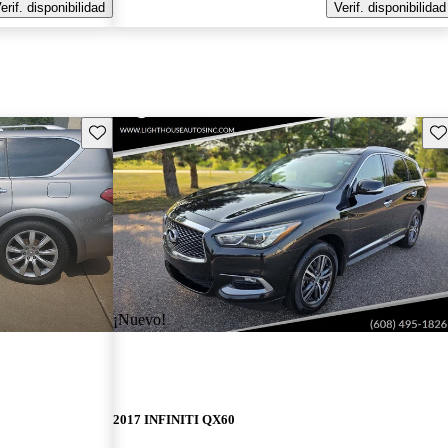
erif. disponibilidad
Verif. disponibilidad
Guarda este Aviso
Gu
¡Nuevo!
2017 INFINITI QX60