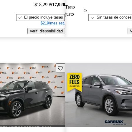
$18,299
$17,920
Trato
justo
El precio incluye tasas
Sin tasas de concesi
$219/mes est.
Verif. disponibilidad
V
Guarda este Aviso