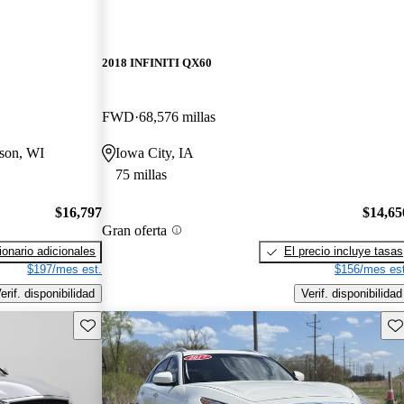
2018 INFINITI QX60
FWD
68,576 millas
ison, WI
Iowa City, IA
75 millas
$16,797
$14,65
Gran oferta
onario adicionales
El precio incluye tasas
$197/mes est.
$156/mes est
erif. disponibilidad
Verif. disponibilidad
Guarda este Aviso
Gu