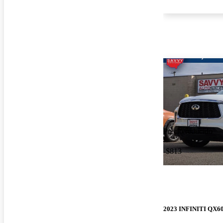
Precio reducido
-$813
2023 INFINITI QX6