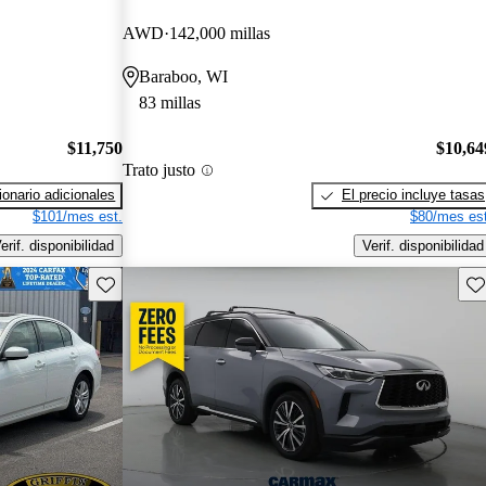
AWD
142,000 millas
Baraboo, WI
83 millas
$11,750
$10,64
Trato justo
onario adicionales
El precio incluye tasas
$101/mes est.
$80/mes est
erif. disponibilidad
Verif. disponibilidad
Guarda este Aviso
Gu