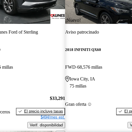
¡Nuevo!
nes Ford of Sterling
Aviso patrocinado
0
2018 INFINITI QX60
 millas
FWD
68,576 millas
Iowa City, IA
75 millas
$33,291
Gran oferta
El precio incluye tasas
El p
rceros
$494/mes est.
Verif. disponibilidad
V