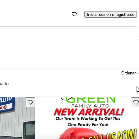
Iniciar sesión o registrarse
Ordenar
nario
Guarda este Aviso
Gu