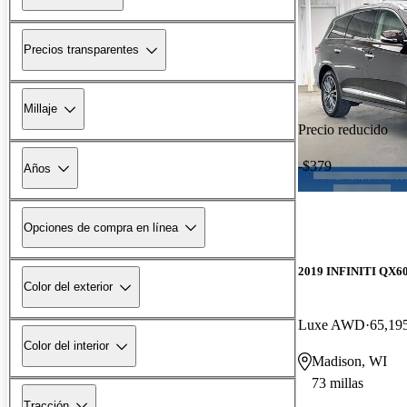
Precios transparentes
Millaje
Precio reducido
-$379
Años
Opciones de compra en línea
2019 INFINITI QX6
Color del exterior
Luxe AWD
65,195
Color del interior
Madison, WI
73 millas
Tracción