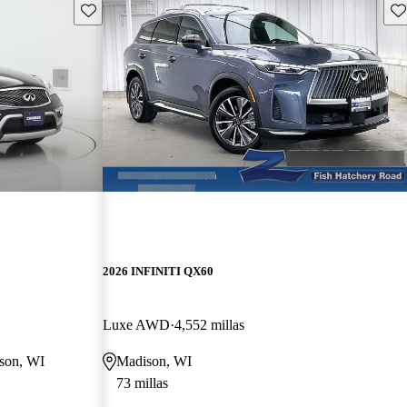
Guarda este Aviso
Gu
2026 INFINITI QX60
Luxe AWD
4,552 millas
ison, WI
Madison, WI
73 millas