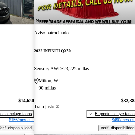
¡Nuevo!
Aviso patrocinado
2022 INFINITI QX50
Sensory AWD
23,225 millas
Milton, WI
90 millas
$14,650
$32,38
Trato justo
recio incluye tasas
El precio incluye tasas
$156/mes est.
$490/mes est
erif. disponibilidad
Verif. disponibilidad