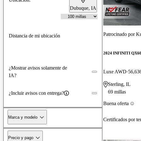
Dubuque, IA
Patrocinado por
Ku
Distancia de mi ubicación
2024 INFINITI QX6
¿Mostrar avisos solamente de
Luxe AWD
56,636
IA?
Sterling, IL
69 millas
¿Incluir avisos con entrega?
Buena oferta
Marca y modelo
Certificados por te
Precio y pago