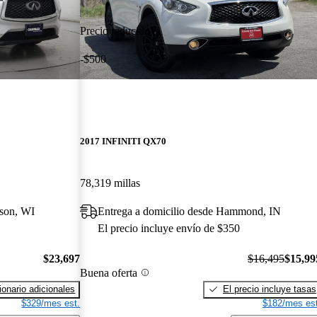
Precio reducido
-$500
2017 INFINITI QX70
78,319 millas
ison, WI
Entrega a domicilio desde Hammond, IN
El precio incluye envío de $350
$23,697
$16,495
$15,99
Buena oferta
onario adicionales
El precio incluye tasas
$329/mes est.
$182/mes est