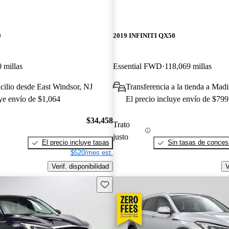
0
2019 INFINITI QX50
 millas
Essential FWD
118,069 millas
cilio desde East Windsor, NJ
Transferencia a la tienda a Mad
uye envío de $1,064
El precio incluye envío de $799
$34,458
Trato
justo
El precio incluye tasas
Sin tasas de concesi
$520/mes est.
Verif. disponibilidad
V
Guarda este Aviso