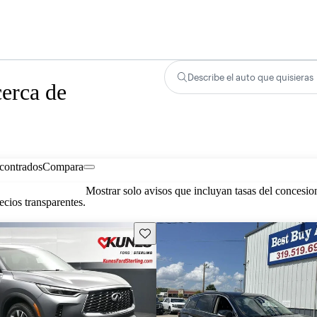
Describe el auto que quisieras
erca de
contrados
Compara
Mostrar solo avisos que incluyan tasas del concesio
cios transparentes.
Guarda este Aviso