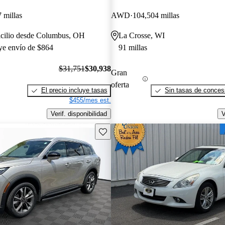
 millas
AWD
104,504 millas
icilio desde Columbus, OH
La Crosse, WI
uye envío de $864
91 millas
$31,751
$30,938
Gran
oferta
El precio incluye tasas
Sin tasas de concesi
$455/mes est.
Verif. disponibilidad
V
Guarda este Aviso