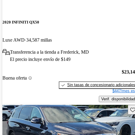
2020 INFINITI QX50
Luxe AWD
34,587 millas
Transferencia a la tienda a Frederick, MD
El precio incluye envío de $149
$23,1
Buena oferta
Sin tasas de concesionario adicionale
$447/mes es
Verif. disponibilidad
Gu