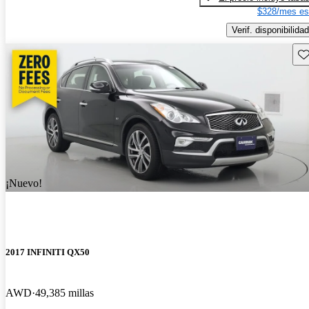
$328/mes es
Verif. disponibilidad
Gu
¡Nuevo!
2017 INFINITI QX50
AWD
49,385 millas