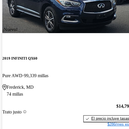
¡Nuevo!
2019 INFINITI QX60
Pure AWD
99,339 millas
Frederick, MD
74 millas
$14,7
Trato justo
El precio incluye tasa
$286/mes es