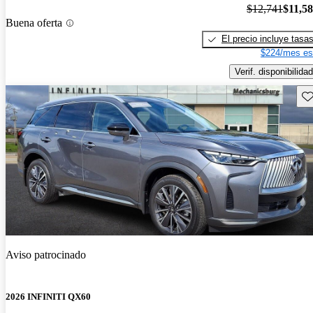
$12,741
$11,5
Buena oferta
El precio incluye tasa
$224/mes es
Verif. disponibilidad
Gu
Aviso patrocinado
2026 INFINITI QX60