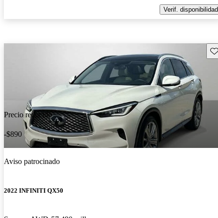
Verif. disponibilidad
Gu
Precio reducido
-$890
Aviso patrocinado
2022 INFINITI QX50