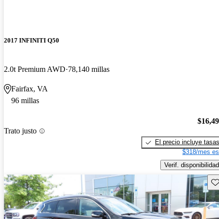
2017 INFINITI Q50
2.0t Premium AWD
78,140 millas
Fairfax, VA
96 millas
$16,4
Trato justo
El precio incluye tasa
$318/mes es
Verif. disponibilidad
Gu