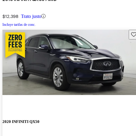
$12,398
Trato justo
Incluye tarifas de conc.
Gu
2020 INFINITI QX50