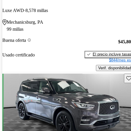
Luxe AWD
8,578 millas
Mechanicsburg, PA
99 millas
Buena oferta
$45,8
El precio incluye tasa
Usado certificado
$844/mes es
Verif. disponibilidad
Gu