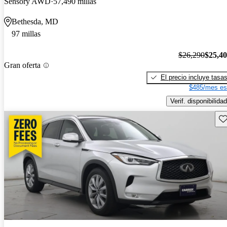
Sensory AWD
57,490 millas
Bethesda, MD
97 millas
$26,290
$25,4
Gran oferta
El precio incluye tasa
$485/mes es
Verif. disponibilidad
Gu