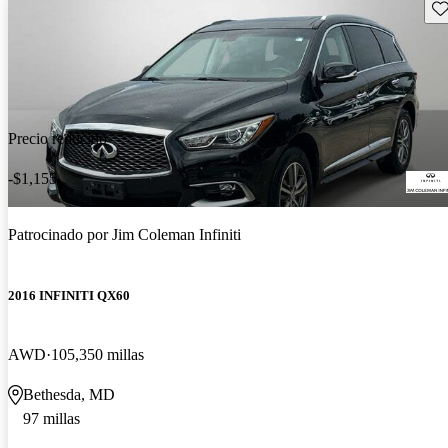
Gu
Precio reducido
-$1,155
Patrocinado por
Jim Coleman Infiniti
2016 INFINITI QX60
AWD
105,350 millas
Bethesda, MD
97 millas