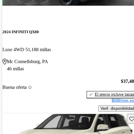
2024 INFINITI QX80
Luxe 4WD
51,188 millas
Mc Connellsburg, PA
46 millas
$37,4
Buena oferta
El precio incluye tasa
$698/mes es
Verif. disponibilidad
Gu