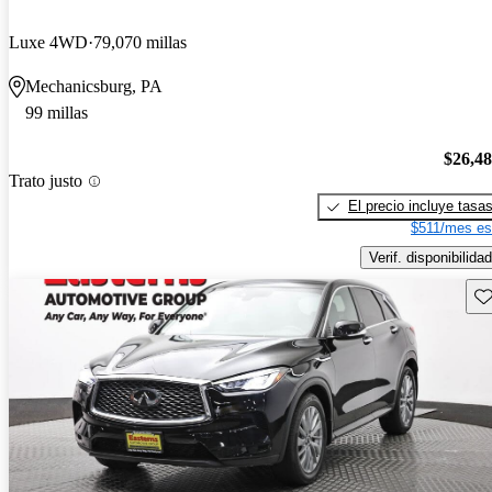
Luxe 4WD
79,070 millas
Mechanicsburg, PA
99 millas
$26,4
Trato justo
El precio incluye tasa
$511/mes es
Verif. disponibilidad
Gu