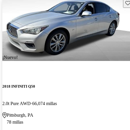
Gu
¡Nuevo!
2018 INFINITI Q50
2.0t Pure AWD
66,074 millas
Pittsburgh, PA
78 millas