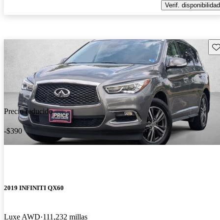
Verif. disponibilidad
Gu
Precio reducido
-$390
2019 INFINITI QX60
Luxe AWD
111,232 millas