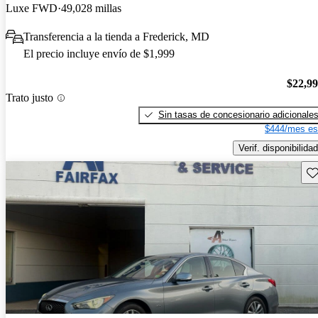
Luxe FWD
49,028 millas
Transferencia a la tienda a Frederick, MD
El precio incluye envío de $1,999
$22,9
Trato justo
Sin tasas de concesionario adicionale
$444/mes es
Verif. disponibilidad
Gu