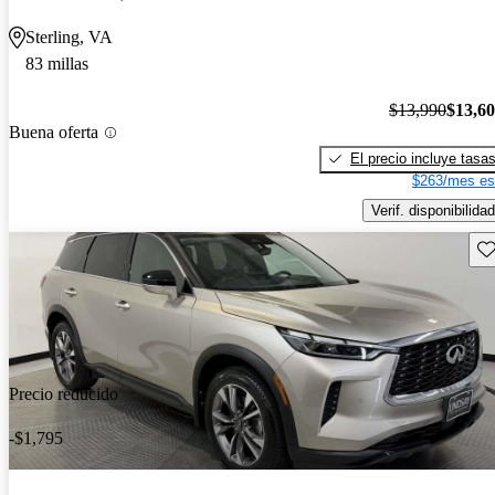
Sterling, VA
83 millas
$13,990
$13,6
Buena oferta
El precio incluye tasa
$263/mes es
Verif. disponibilidad
Gu
Precio reducido
-$1,795