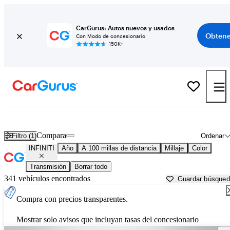
CarGurus: Autos nuevos y usados
Obtene
Con Modo de concesionario
150K+
Autos INFINITI usados en venta cerca de
Cumberland, MD
Compara
Filtro (1)
Ordenar
INFINITI
Año
A 100 millas de distancia
Millaje
Color
Transmisión
Borrar todo
341 vehículos encontrados
Guardar búsque
Compra con precios transparentes.
Mostrar solo avisos que incluyan tasas del concesionario