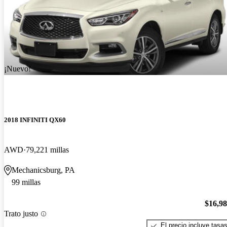
¡Nuevo!
2018 INFINITI QX60
AWD
79,221 millas
Mechanicsburg, PA
99 millas
$16,9
Trato justo
El precio incluye tasa