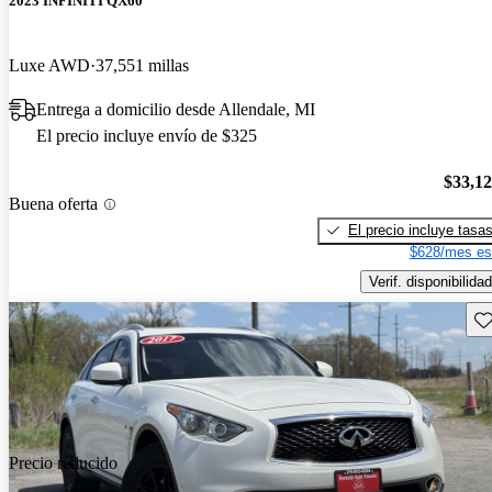
2023 INFINITI QX60
Luxe AWD
37,551 millas
Entrega a domicilio desde Allendale, MI
El precio incluye envío de $325
$33,1
Buena oferta
El precio incluye tasa
$628/mes es
Verif. disponibilidad
Gu
Precio reducido