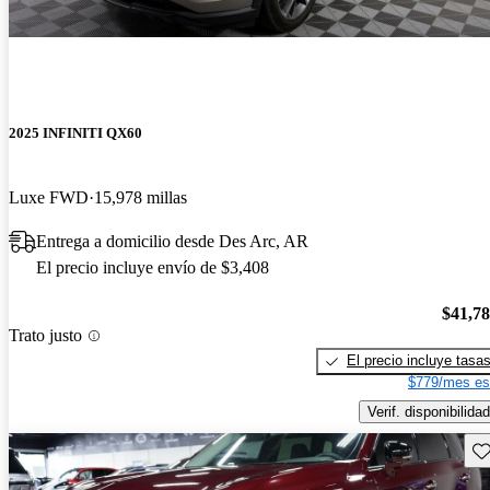
2025 INFINITI QX60
Luxe FWD
15,978 millas
Entrega a domicilio desde Des Arc, AR
El precio incluye envío de $3,408
$41,7
Trato justo
El precio incluye tasa
$779/mes es
Verif. disponibilidad
Gu