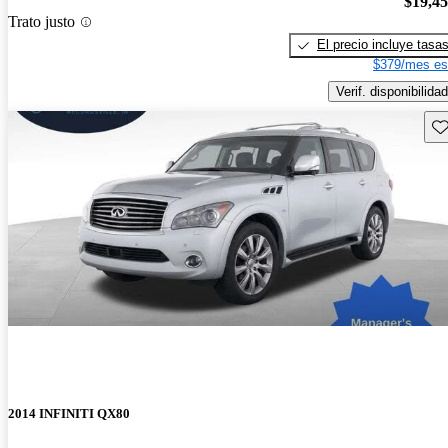
$19,4
Trato justo
El precio incluye tasa
$379/mes es
Verif. disponibilidad
Gu
2014 INFINITI QX80