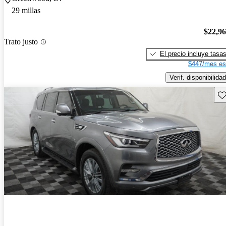
29 millas
$22,9
Trato justo
El precio incluye tasa
$447/mes es
Verif. disponibilidad
Gu