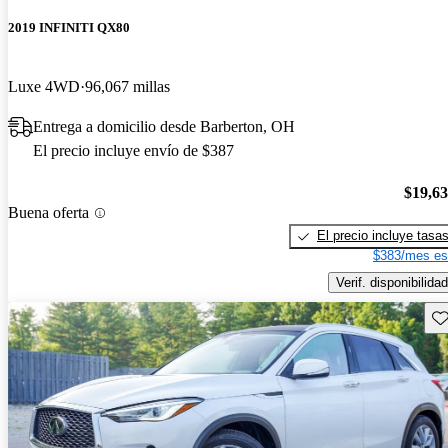
2019 INFINITI QX80
Luxe 4WD
96,067 millas
Entrega a domicilio desde Barberton, OH
El precio incluye envío de $387
$19,6
Buena oferta
El precio incluye tasa
$383/mes es
Verif. disponibilidad
Gu