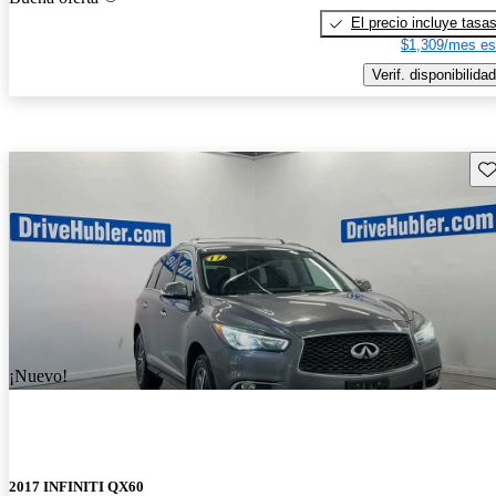
El precio incluye tasa
$1,309/mes es
Verif. disponibilidad
Gu
¡Nuevo!
2017 INFINITI QX60