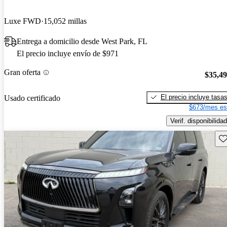
Luxe FWD
15,052 millas
Entrega a domicilio desde West Park, FL
El precio incluye envío de $971
Gran oferta
$35,4
El precio incluye tasa
Usado certificado
$673/mes es
Verif. disponibilidad
Gu