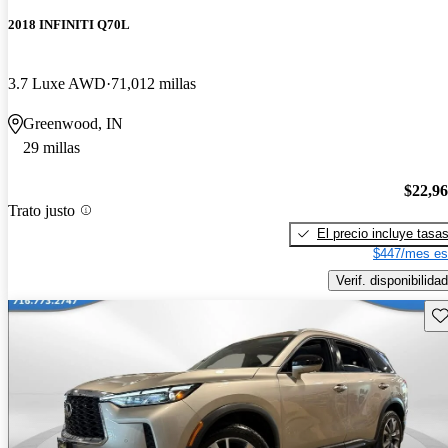
2018 INFINITI Q70L
3.7 Luxe AWD
71,012 millas
Greenwood, IN
29 millas
$22,9
Trato justo
El precio incluye tasa
$447/mes es
Verif. disponibilidad
Gu