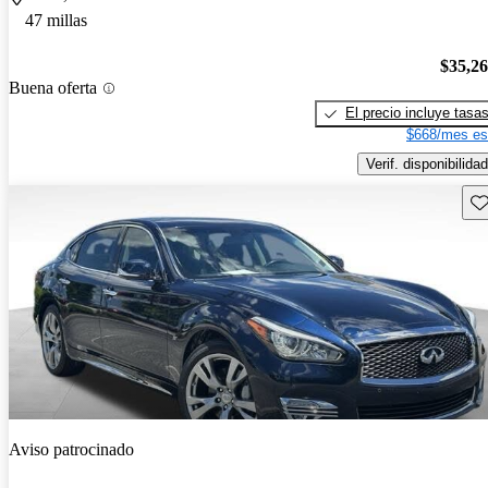
47 millas
$35,2
Buena oferta
El precio incluye tasa
$668/mes es
Verif. disponibilidad
Gu
Aviso patrocinado