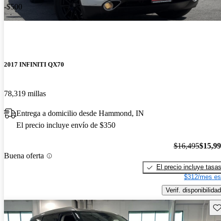
-$500
2017 INFINITI QX70
78,319 millas
Entrega a domicilio desde Hammond, IN
El precio incluye envío de $350
$16,495
$15,9
Buena oferta
El precio incluye tasa
$312/mes es
Verif. disponibilidad
Gu