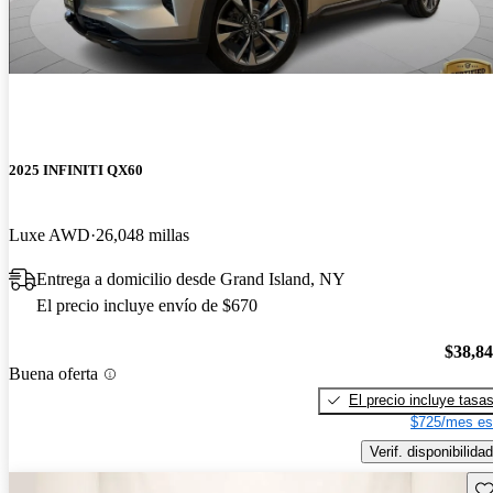
2025 INFINITI QX60
Luxe AWD
26,048 millas
Entrega a domicilio desde Grand Island, NY
El precio incluye envío de $670
$38,8
Buena oferta
El precio incluye tasa
$725/mes es
Verif. disponibilidad
Gu