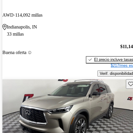
AWD
114,092 millas
Indianapolis, IN
33 millas
$11,1
Buena oferta
El precio incluye tasa
$217/mes es
Verif. disponibilidad
Gu