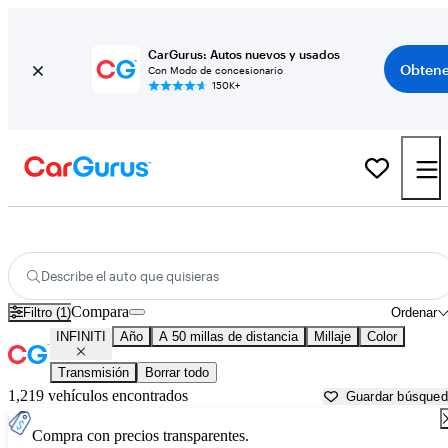
CarGurus: Autos nuevos y usados
Obtene
Con Modo de concesionario
150K+
Autos INFINITI usados en venta cerca de
Columbus, IN
Describe el auto que quisieras
Compara
Filtro (1)
Ordenar
INFINITI
Año
A 50 millas de distancia
Millaje
Color
Transmisión
Borrar todo
1,219 vehículos encontrados
Guardar búsque
Compra con precios transparentes.