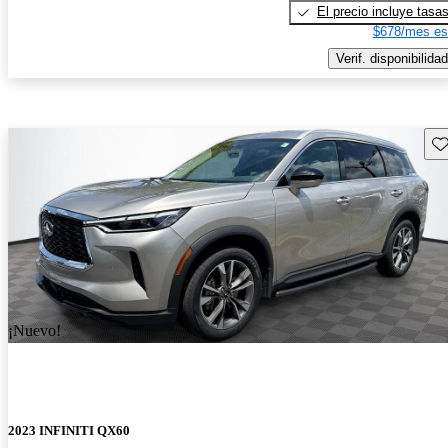
El precio incluye tasa
$678/mes es
Verif. disponibilidad
Gu
¡Nuevo!
2023 INFINITI QX60