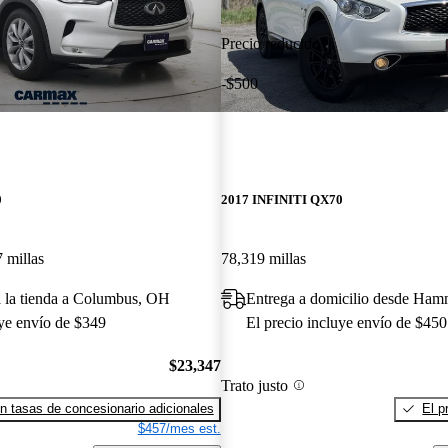
Precio reducido
-$500
0
2017 INFINITI QX70
 millas
78,319 millas
a la tienda a Columbus, OH
Entrega a domicilio desde Ha
uye envío de $349
El precio incluye envío de $450
$23,347
Trato justo
n tasas de concesionario adicionales
El p
$457/mes est.