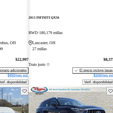
2013 INFINITI QX56
RWD
180,179 millas
lumbus, OH
Lancaster, OH
99
27 millas
$22,997
$8,37
Trato justo
onario adicionales
El precio incluye tasas
$450/mes est.
$164/mes est
erif. disponibilidad
Verif. disponibilidad
Guarda este Aviso
Gu