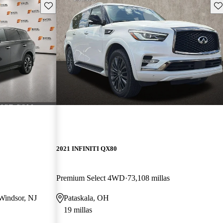
Guarda este Aviso
Gu
2021 INFINITI QX80
Premium Select 4WD
73,108 millas
 Windsor, NJ
Pataskala, OH
19 millas