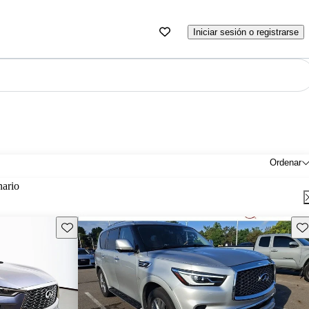
Iniciar sesión o registrarse
Ordenar
nario
Guarda este Aviso
Gu