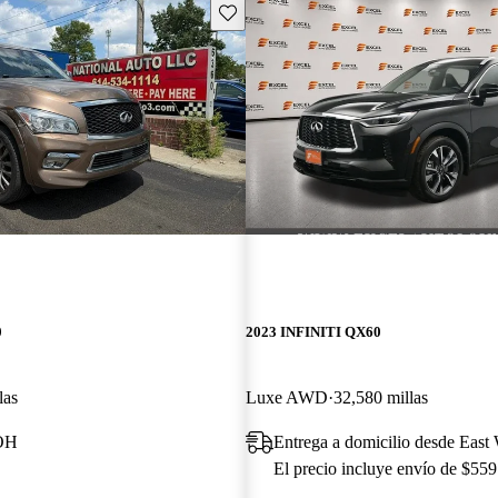
Guarda este Aviso
0
2023 INFINITI QX60
las
Luxe AWD
32,580 millas
 OH
Entrega a domicilio desde East
El precio incluye envío de $559