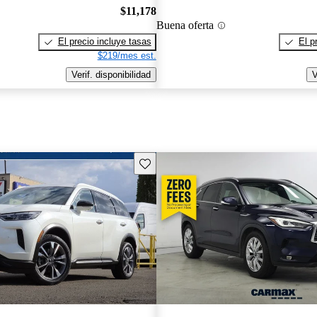
$11,178
Buena oferta
El precio incluye tasas
El p
$219/mes est.
Verif. disponibilidad
V
Guarda este Aviso