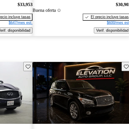
$33,953
$30,90
Buena oferta
recio incluye tasas
El precio incluye tasas
$647/mes est.
$600/mes est
erif. disponibilidad
Verif. disponibilidad
Guarda este Aviso
Gu
¡Nuevo!