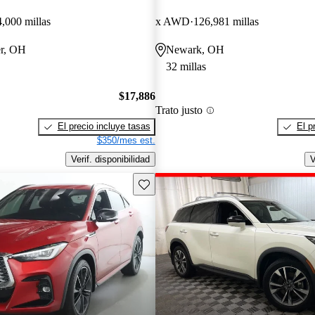
4,000 millas
x AWD
126,981 millas
er, OH
Newark, OH
32 millas
$17,886
Trato justo
El precio incluye tasas
El p
$350/mes est.
Verif. disponibilidad
V
Guarda este Aviso