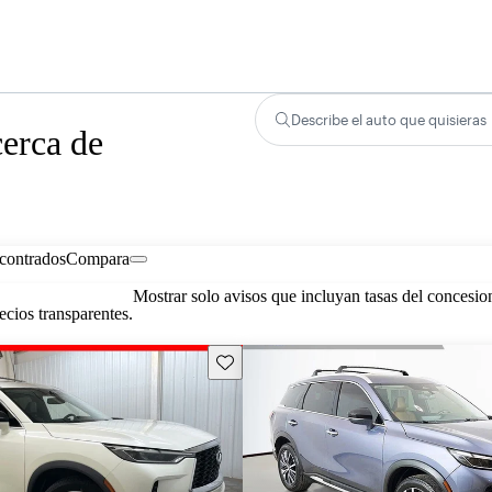
Describe el auto que quisieras
erca de
contrados
Compara
Mostrar solo avisos que incluyan tasas del concesio
cios transparentes.
Guarda este Aviso