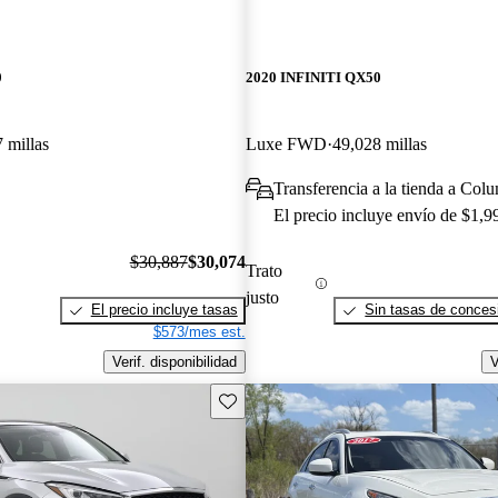
0
2020 INFINITI QX50
 millas
Luxe FWD
49,028 millas
Transferencia a la tienda a Co
El precio incluye envío de $1,9
$30,887
$30,074
Trato
justo
El precio incluye tasas
Sin tasas de concesi
$573/mes est.
Verif. disponibilidad
V
Guarda este Aviso