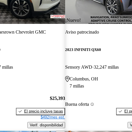
¡Nuevo!
esrown Chevrolet GMC
Aviso patrocinado
0
2023 INFINITI QX60
 millas
Sensory AWD
32,247 millas
Columbus, OH
7 millas
$25,393
Buena oferta
El precio incluye tasas
El p
$492/mes est.
Verif. disponibilidad
V