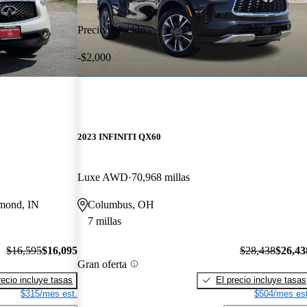
Precio reducido
-$2,000
2023 INFINITI QX60
Luxe AWD
70,968 millas
mmond, IN
Columbus, OH
7 millas
$16,595
$16,095
$28,438
$26,43
Gran oferta
recio incluye tasas
El precio incluye tasas
$315/mes est.
$504/mes est