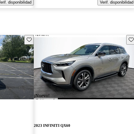
erif. disponibilidad
Verif. disponibilidad
Guarda este Aviso
Gu
¡Nuevo!
2023 INFINITI QX60