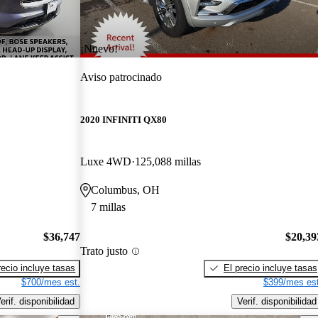
¡Nuevo!
Aviso patrocinado
2020 INFINITI QX80
Luxe 4WD
125,088 millas
Columbus, OH
7 millas
$36,747
$20,39
Trato justo
recio incluye tasas
El precio incluye tasas
$700/mes est.
$399/mes est
erif. disponibilidad
Verif. disponibilidad