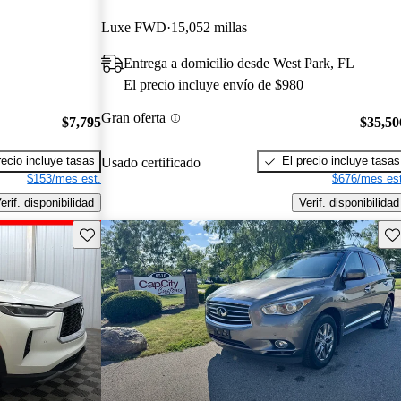
Luxe FWD
15,052 millas
Entrega a domicilio desde West Park, FL
El precio incluye envío de $980
Gran oferta
$7,795
$35,50
recio incluye tasas
El precio incluye tasas
Usado certificado
$153/mes est.
$676/mes est
erif. disponibilidad
Verif. disponibilidad
Guarda este Aviso
Gu