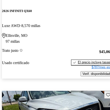
2026 INFINITI QX60
Luxe AWD
8,570 millas
Ellisville, MO
97 millas
Trato justo
$45,0
El precio incluye tasa
Usado certificado
$787/mes es
Verif. disponibilidad
Gu