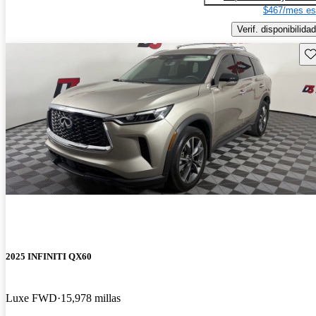
$467/mes es
Verif. disponibilidad
Gu
2025 INFINITI QX60
Luxe FWD
15,978 millas