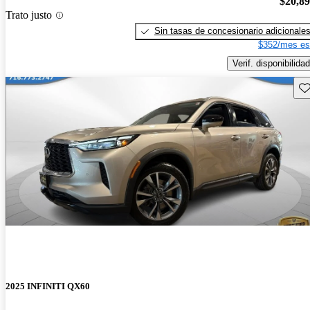
$20,8
Trato justo
Sin tasas de concesionario adicionale
$352/mes es
Verif. disponibilidad
Gu
2025 INFINITI QX60