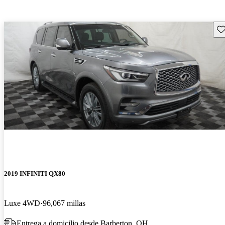
Gu
2019 INFINITI QX80
Luxe 4WD
96,067 millas
Entrega a domicilio desde Barberton, OH