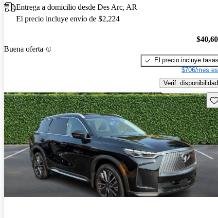
Entrega a domicilio desde Des Arc, AR
El precio incluye envío de $2,224
$40,6
Buena oferta
El precio incluye tasa
$706/mes es
Verif. disponibilidad
Gu