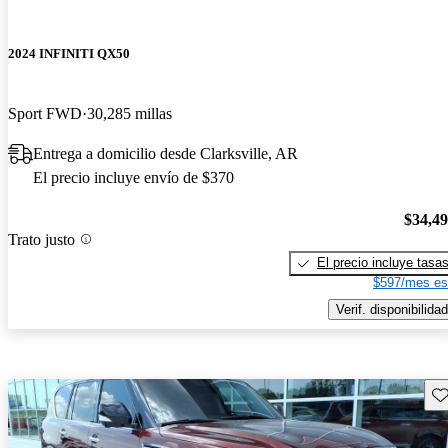
2024 INFINITI QX50
Sport FWD
30,285 millas
Entrega a domicilio desde Clarksville, AR
El precio incluye envío de $370
$34,4
Trato justo
El precio incluye tasa
$597/mes es
Verif. disponibilidad
Gu