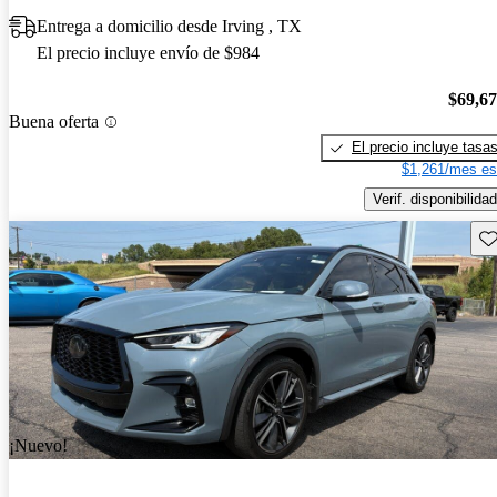
Entrega a domicilio desde Irving , TX
El precio incluye envío de $984
$69,6
Buena oferta
El precio incluye tasa
$1,261/mes es
Verif. disponibilidad
Gu
¡Nuevo!