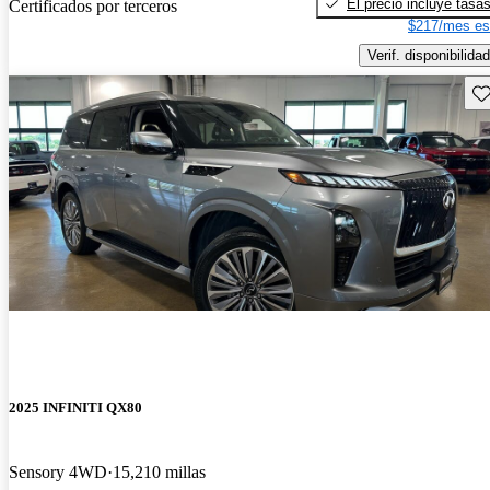
El precio incluye tasa
Certificados por terceros
$217/mes es
Verif. disponibilidad
Gu
2025 INFINITI QX80
Sensory 4WD
15,210 millas