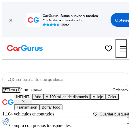
CarGurus: Autos nuevos y usados
Obtene
Con Modo de concesionario
150K+
Autos INFINITI usados en venta cerca de
Columbia, MO
Describe el auto que quisieras
Compara
Filtro (1)
Ordenar
INFINITI
Año
A 100 millas de distancia
Millaje
Color
Transmisión
Borrar todo
1,104 vehículos encontrados
Guardar búsque
Compra con precios transparentes.