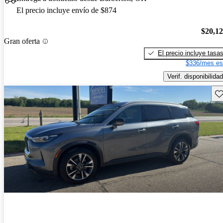
El precio incluye envío de $874
$20,1
Gran oferta
El precio incluye tasa
$336/mes es
Verif. disponibilidad
Gu