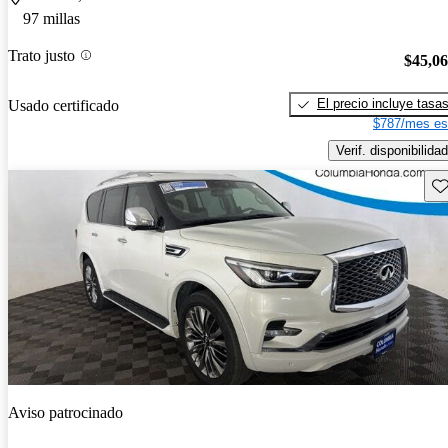
97 millas
Trato justo
$45,0
El precio incluye tasa
Usado certificado
$787/mes es
Verif. disponibilidad
Gu
Aviso patrocinado