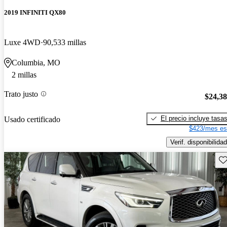
2019 INFINITI QX80
Luxe 4WD
90,533 millas
Columbia, MO
2 millas
Trato justo
$24,3
El precio incluye tasa
Usado certificado
$423/mes es
Verif. disponibilidad
Gu