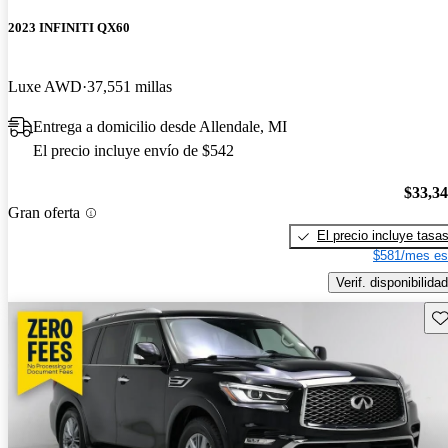
2023 INFINITI QX60
Luxe AWD
37,551 millas
Entrega a domicilio desde Allendale, MI
El precio incluye envío de $542
$33,3
Gran oferta
El precio incluye tasa
$581/mes es
Verif. disponibilidad
Gu