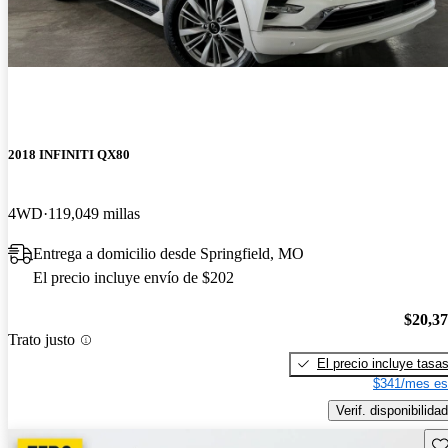
2018 INFINITI QX80
4WD
119,049 millas
Entrega a domicilio desde Springfield, MO
El precio incluye envío de $202
$20,3
Trato justo
El precio incluye tasa
$341/mes es
Verif. disponibilidad
Gu