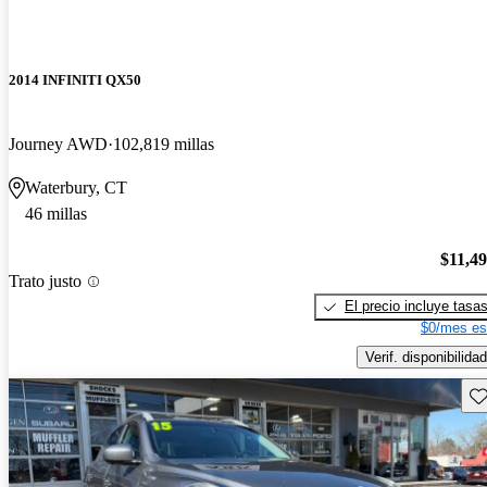
2014 INFINITI QX50
Journey AWD
102,819 millas
Waterbury, CT
46 millas
$11,4
Trato justo
El precio incluye tasa
$0/mes es
Verif. disponibilidad
Gu