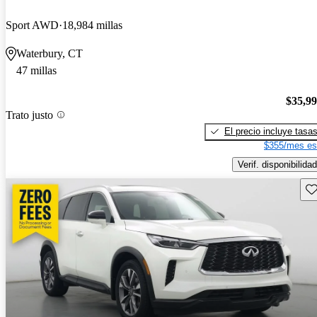
Sport AWD
18,984 millas
Waterbury, CT
47 millas
$35,9
Trato justo
El precio incluye tasa
$355/mes es
Verif. disponibilidad
Gu