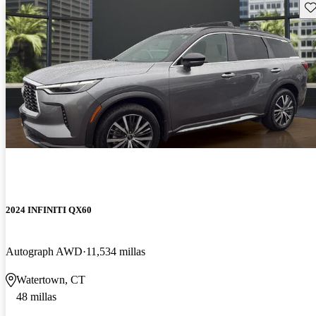
Gu
2024 INFINITI QX60
Autograph AWD
11,534 millas
Watertown, CT
48 millas