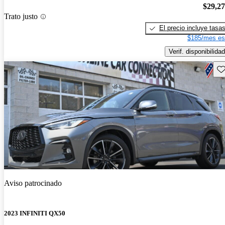
$29,2
Trato justo
El precio incluye tasa
$185/mes es
Verif. disponibilidad
Gu
Aviso patrocinado
2023 INFINITI QX50