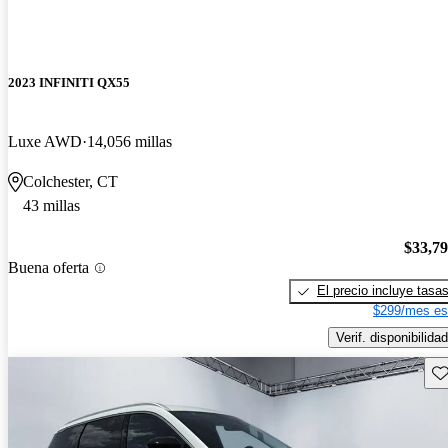
2023 INFINITI QX55
Luxe AWD
14,056 millas
Colchester, CT
43 millas
$33,7
Buena oferta
El precio incluye tasa
$299/mes es
Verif. disponibilidad
Gu