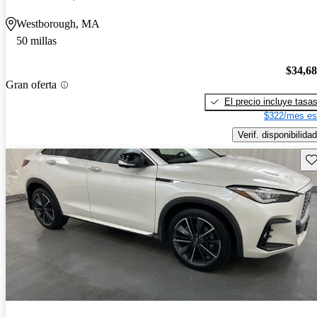
Westborough, MA
50 millas
$34,6
Gran oferta
El precio incluye tasa
$322/mes es
Verif. disponibilidad
Gu