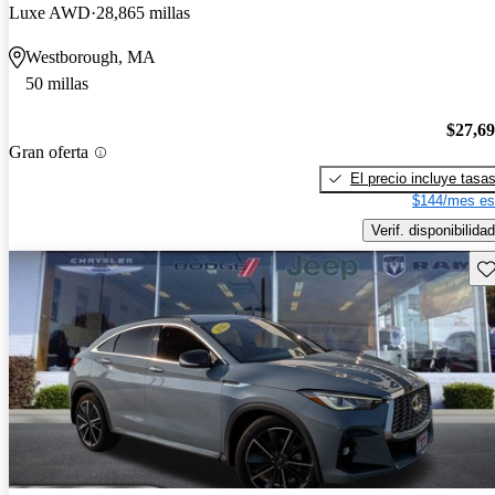
Luxe AWD
28,865 millas
Westborough, MA
50 millas
$27,6
Gran oferta
El precio incluye tasa
$144/mes es
Verif. disponibilidad
Gu