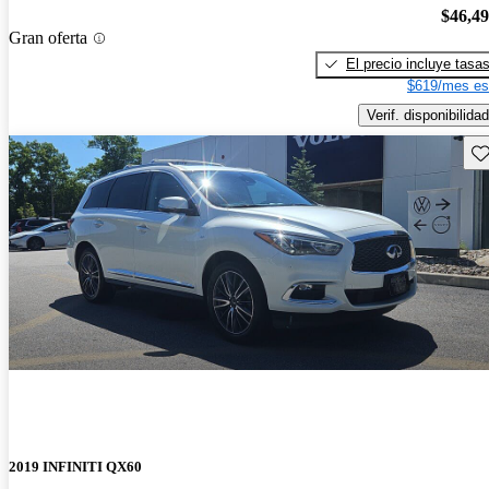
$46,4
Gran oferta
El precio incluye tasa
$619/mes es
Verif. disponibilidad
Gu
2019 INFINITI QX60