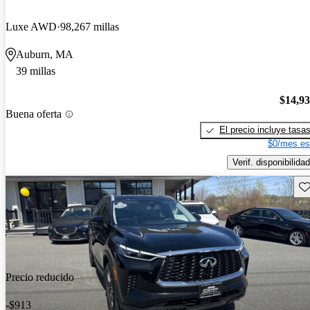
Luxe AWD
98,267 millas
Auburn, MA
39 millas
$14,9
Buena oferta
El precio incluye tasa
$0/mes es
Verif. disponibilidad
Gu
Precio reducido
-$913