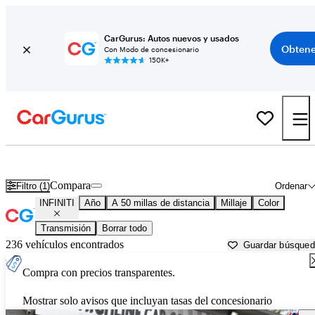
CarGurus: Autos nuevos y usados
Obtene
Con Modo de concesionario
150K+
Autos INFINITI usados en venta cerca de
Chicopee, MA
Compara
Filtro (1)
Ordenar
INFINITI
Año
A 50 millas de distancia
Millaje
Color
Transmisión
Borrar todo
236 vehículos encontrados
Guardar búsque
Compra con precios transparentes.
Mostrar solo avisos que incluyan tasas del concesionario