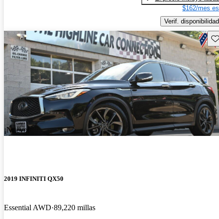
$162/mes es
Verif. disponibilidad
Gu
¡Nuevo!
2019 INFINITI QX50
Essential AWD
89,220 millas