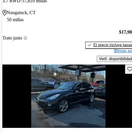
3.7 RWD
57,810 millas
Naugatuck, CT
50 millas
$17,9
Trato justo
El precio incluye tasa
$0/mes es
Verif. disponibilidad
Gu