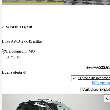
2024 INFINITI QX60
Luxe AWD
27,645 millas
Herculaneum, MO
81 millas
$36,766
$35,6
Buena oferta
El precio incluye tasa
$679/mes es
Verif. disponibilidad
Gu