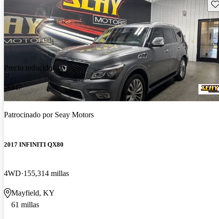
Gu
Precio reducido
-$347
Patrocinado por
Seay Motors
2017 INFINITI QX80
4WD
155,314 millas
Mayfield, KY
61 millas