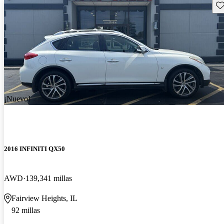
Gu
¡Nuevo!
2016 INFINITI QX50
AWD
139,341 millas
Fairview Heights, IL
92 millas