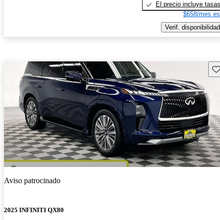
El precio incluye tasa
$658/mes es
Verif. disponibilidad
Gu
Aviso patrocinado
2025 INFINITI QX80