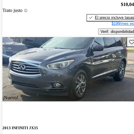
$10,0
Trato justo
El precio incluye tasa
$199/mes es
Verif. disponibilidad
Gu
¡Nuevo!
2013 INFINITI JX35