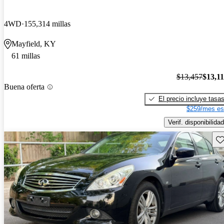
4WD
155,314 millas
Mayfield, KY
61 millas
$13,457
$13,1
Buena oferta
El precio incluye tasa
$259/mes es
Verif. disponibilidad
Gu