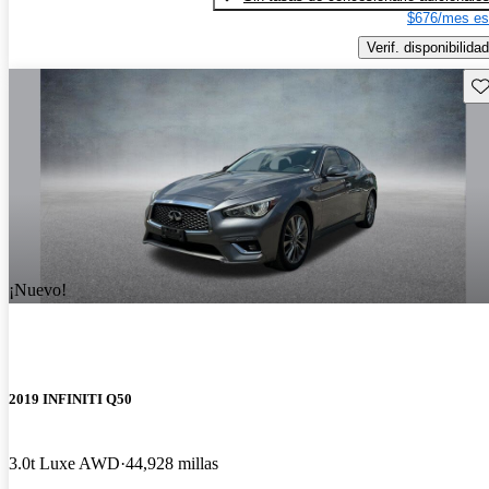
$676/mes es
Verif. disponibilidad
Gu
¡Nuevo!
2019 INFINITI Q50
3.0t Luxe AWD
44,928 millas