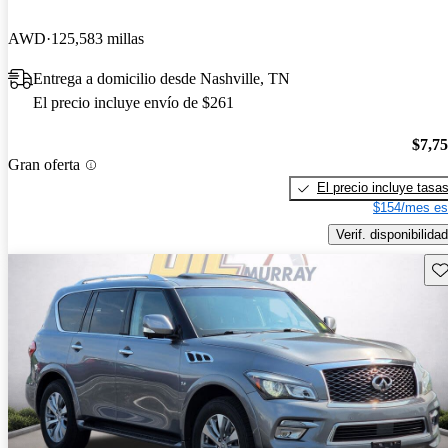
AWD
125,583 millas
Entrega a domicilio desde Nashville, TN
El precio incluye envío de $261
$7,7
Gran oferta
El precio incluye tasa
$154/mes es
Verif. disponibilidad
Gu