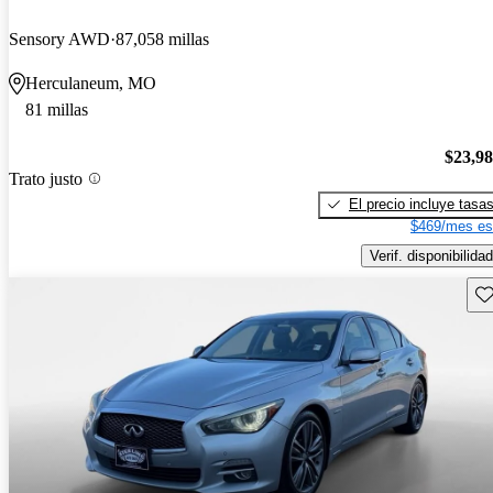
Sensory AWD
87,058 millas
Herculaneum, MO
81 millas
$23,9
Trato justo
El precio incluye tasa
$469/mes es
Verif. disponibilidad
Gu