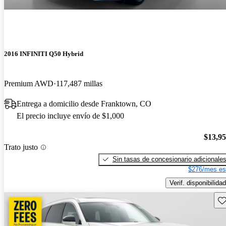
2016 INFINITI Q50 Hybrid
Premium AWD
117,487 millas
Entrega a domicilio desde Franktown, CO
El precio incluye envío de $1,000
$13,9
Trato justo
Sin tasas de concesionario adicionale
$276/mes es
Verif. disponibilidad
Gu