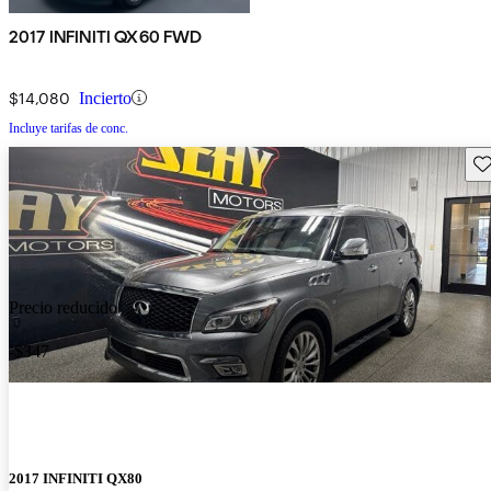
2017 INFINITI QX60 FWD
$14,080
Incierto
Incluye tarifas de conc.
Gu
Precio reducido
-$347
2017 INFINITI QX80