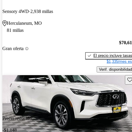
Sensory 4WD
2,938 millas
Herculaneum, MO
81 millas
$70,6
Gran oferta
El precio incluye tasa
$1,335/mes es
Verif. disponibilidad
Gu
Precio reducido
-$1,148