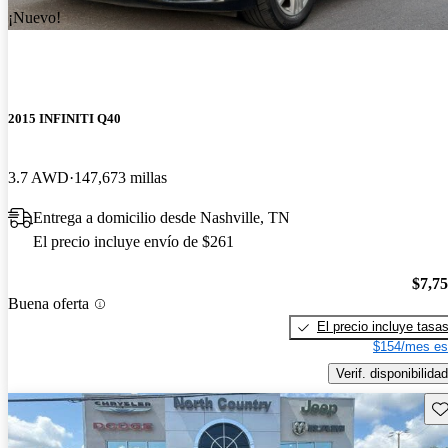
¡Nuevo!
2015 INFINITI Q40
3.7 AWD
147,673 millas
Entrega a domicilio desde Nashville, TN
El precio incluye envío de $261
$7,7
Buena oferta
El precio incluye tasa
$154/mes es
Verif. disponibilidad
Gu