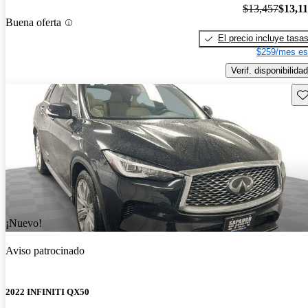
$13,457
$13,1
Buena oferta
El precio incluye tasa
$259/mes es
Verif. disponibilidad
Gu
¡Nuevo!
Aviso patrocinado
2022 INFINITI QX50