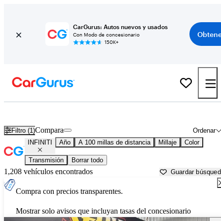
CarGurus: Autos nuevos y usados
Obtene
Con Modo de concesionario
150K+
Autos INFINITI usados en venta cerca de
Cape Girardeau, MO
Compara
Filtro (1)
Ordenar
INFINITI
Año
A 100 millas de distancia
Millaje
Color
Transmisión
Borrar todo
1,208 vehículos encontrados
Guardar búsque
Compra con precios transparentes.
Mostrar solo avisos que incluyan tasas del concesionario