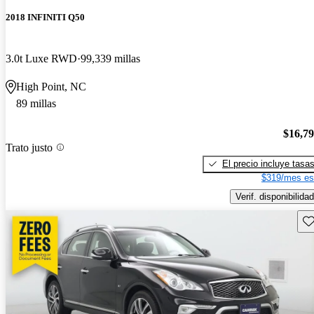
2018 INFINITI Q50
3.0t Luxe RWD
99,339 millas
High Point, NC
89 millas
$16,7
Trato justo
El precio incluye tasa
$319/mes es
Verif. disponibilidad
Gu