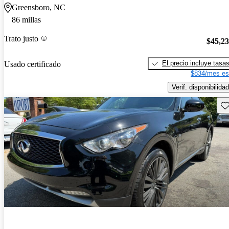
Greensboro, NC
86 millas
Trato justo
$45,2
El precio incluye tasa
Usado certificado
$834/mes es
Verif. disponibilidad
Gu