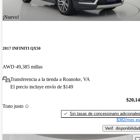
¡Nuevo!
2017 INFINITI QX50
AWD
49,385 millas
Transferencia a la tienda a Roanoke, VA
El precio incluye envío de $149
$20,1
Trato justo
Sin tasas de concesionario adicionale
$382/mes es
Verif. disponibilidad
Gu