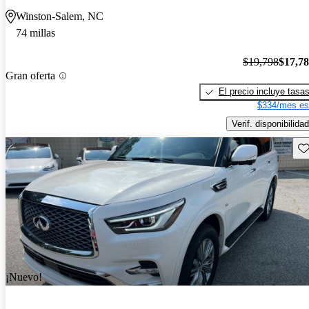
Winston-Salem, NC
74 millas
$19,798
$17,7
Gran oferta
El precio incluye tasa
$334/mes es
Verif. disponibilidad
Gu
¡Nuevo!