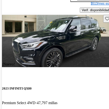
$513/mes es
Verif. disponibilidad
Gu
¡Nuevo!
2023 INFINITI QX80
Premium Select 4WD
47,797 millas