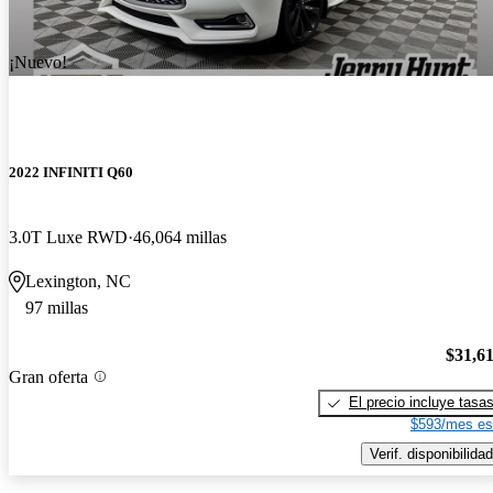
¡Nuevo!
2022 INFINITI Q60
3.0T Luxe RWD
46,064 millas
Lexington, NC
97 millas
$31,6
Gran oferta
El precio incluye tasa
$593/mes es
Verif. disponibilidad