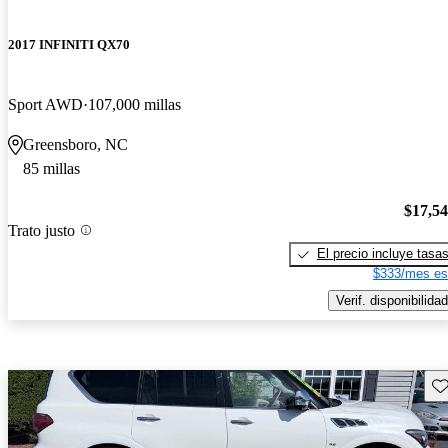
2017 INFINITI QX70
Sport AWD
107,000 millas
Greensboro, NC
85 millas
$17,5
Trato justo
El precio incluye tasa
$333/mes es
Verif. disponibilidad
Gu