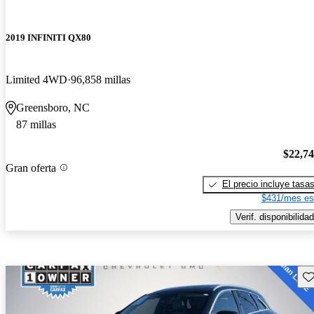
2019 INFINITI QX80
Limited 4WD
96,858 millas
Greensboro, NC
87 millas
$22,7
Gran oferta
El precio incluye tasa
$431/mes es
Verif. disponibilidad
Gu