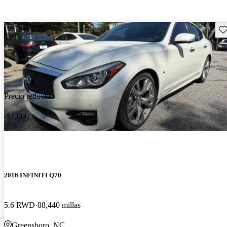
Gu
Precio reducido
-$1,000
2016 INFINITI Q70
5.6 RWD
88,440 millas
Greensboro, NC