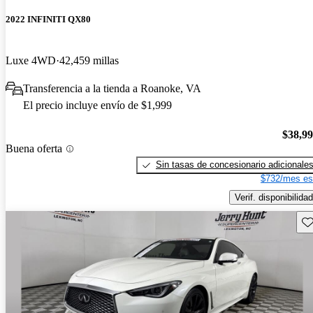
2022 INFINITI QX80
Luxe 4WD
42,459 millas
Transferencia a la tienda a Roanoke, VA
El precio incluye envío de $1,999
$38,9
Buena oferta
Sin tasas de concesionario adicionale
$732/mes es
Verif. disponibilidad
Gu