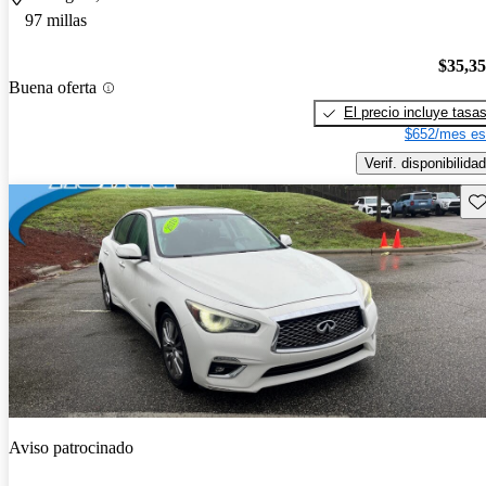
97 millas
$35,3
Buena oferta
El precio incluye tasa
$652/mes es
Verif. disponibilidad
Gu
Aviso patrocinado