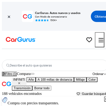
CarGurus: Autos nuevos y usados
Obtene
Con Modo de concesionario
150K+
Autos INFINITI usados en venta cerca de
Blacksburg, VA
Describe el auto que quisieras
Compara
Filtro (1)
Ordenar
INFINITI
Año
A 100 millas de distancia
Millaje
Color
Transmisión
Borrar todo
188 vehículos encontrados
Guardar búsque
Compra con precios transparentes.