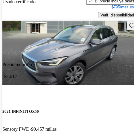
El precio incluye tasa
Usado certificado
$795/mes es
Verif. disponibilidad
Gu
Precio reducido
-$2,017
2021 INFINITI QX50
Sensory FWD
90,457 millas