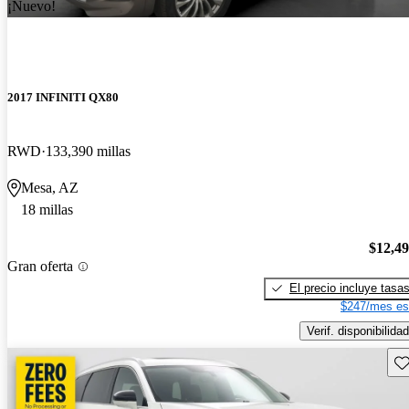
¡Nuevo!
2017 INFINITI QX80
RWD
133,390 millas
Mesa, AZ
18 millas
$12,4
Gran oferta
El precio incluye tasa
$247/mes es
Verif. disponibilidad
Gu