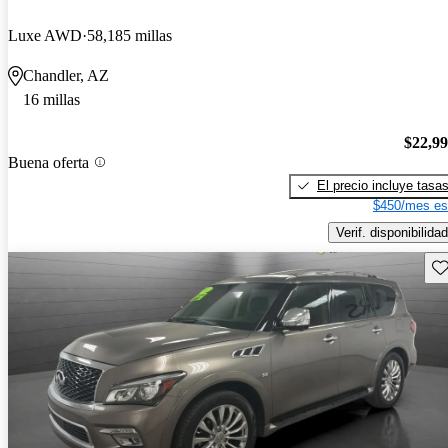
Luxe AWD
58,185 millas
Chandler, AZ
16 millas
$22,9
Buena oferta
El precio incluye tasa
$450/mes es
Verif. disponibilidad
Gu