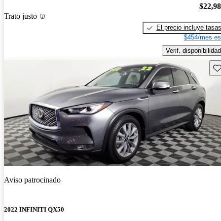
$22,9
Trato justo
El precio incluye tasa
$454/mes es
Verif. disponibilidad
Gu
Aviso patrocinado
2022 INFINITI QX50