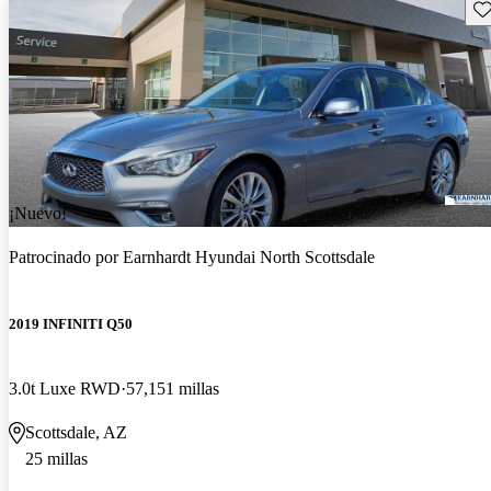
Gu
¡Nuevo!
Patrocinado por
Earnhardt Hyundai North Scottsdale
2019 INFINITI Q50
3.0t Luxe RWD
57,151 millas
Scottsdale, AZ
25 millas