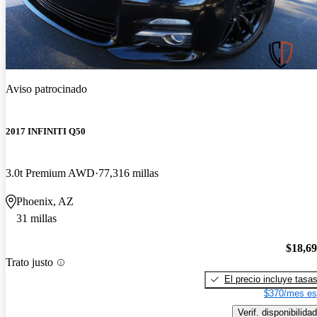
Aviso patrocinado
2017 INFINITI Q50
3.0t Premium AWD
77,316 millas
Phoenix, AZ
31 millas
$18,6
Trato justo
El precio incluye tasa
$370/mes es
Verif. disponibilidad