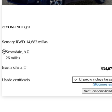
2023 INFINITI Q50
Sensory RWD
14,682 millas
Scottsdale, AZ
26 millas
Buena oferta
$34,0
El precio incluye tasa
Usado certificado
$656/mes es
Verif. disponibilidad