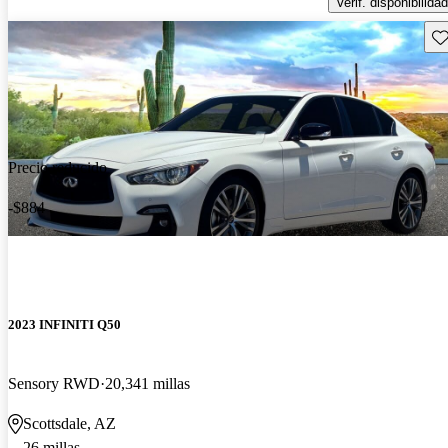
Verif. disponibilidad
Gu
Precio reducido
-$884
2023 INFINITI Q50
Sensory RWD
20,341 millas
Scottsdale, AZ
26 millas