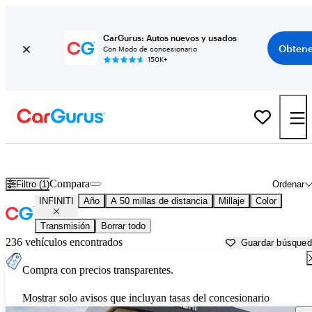
CarGurus: Autos nuevos y usados
Obtene
Con Modo de concesionario
150K+
Autos INFINITI usados en venta cerca de
Apache Junction, AZ
Compara
Filtro (1)
Ordenar
INFINITI
Año
A 50 millas de distancia
Millaje
Color
Transmisión
Borrar todo
236 vehículos encontrados
Guardar búsque
Compra con precios transparentes.
Mostrar solo avisos que incluyan tasas del concesionario