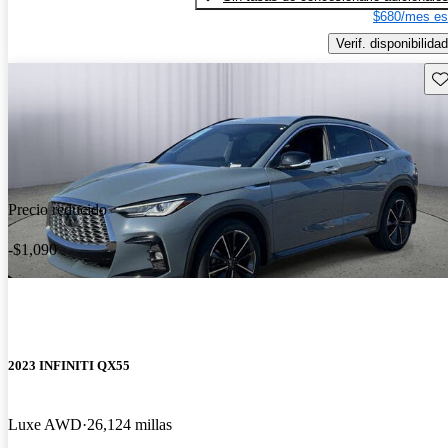
$680/mes es
Verif. disponibilidad
Gu
Precio reducido
-$1,090
2023 INFINITI QX55
Luxe AWD
26,124 millas