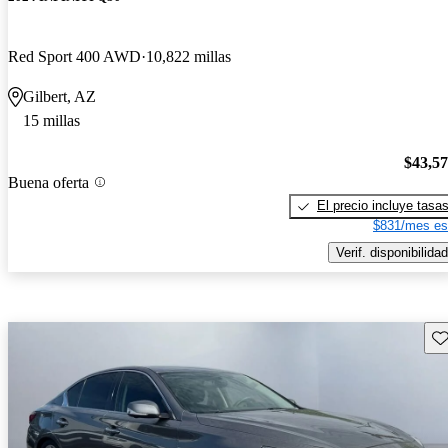
Red Sport 400 AWD
10,822 millas
Gilbert, AZ
15 millas
$43,5
Buena oferta
El precio incluye tasa
$831/mes es
Verif. disponibilidad
Gu