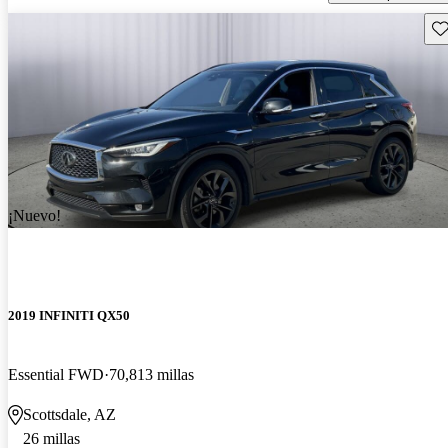
Gu
¡Nuevo!
2019 INFINITI QX50
Essential FWD
70,813 millas
Scottsdale, AZ
26 millas