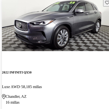
Gu
2022 INFINITI QX50
Luxe AWD
58,185 millas
Chandler, AZ
16 millas