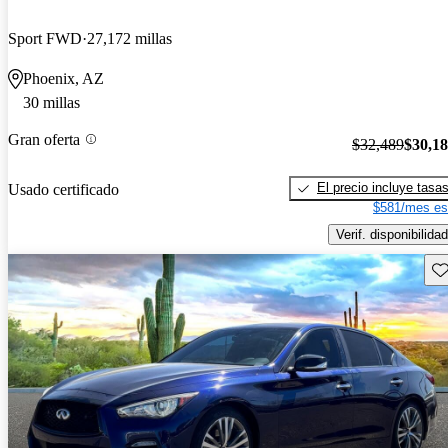
Sport FWD
27,172 millas
Phoenix, AZ
30 millas
Gran oferta
$32,489
$30,1
El precio incluye tasa
Usado certificado
$581/mes es
Verif. disponibilidad
Gu