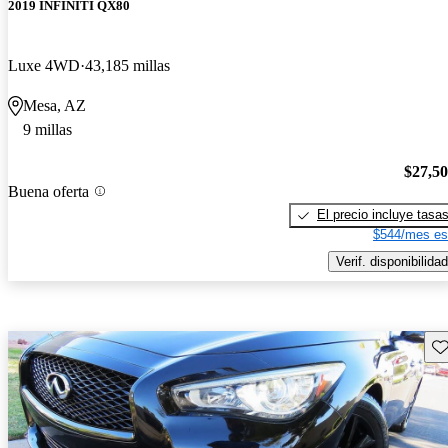
2019 INFINITI QX80
Luxe 4WD
43,185 millas
Mesa, AZ
9 millas
$27,5
Buena oferta
El precio incluye tasa
$544/mes es
Verif. disponibilidad
Gu