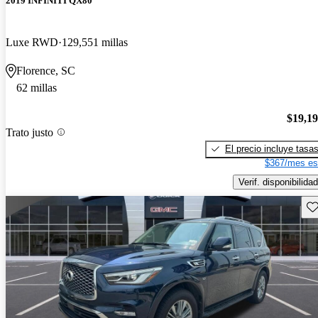
2019 INFINITI QX80
Luxe RWD
129,551 millas
Florence, SC
62 millas
$19,1
Trato justo
El precio incluye tasa
$367/mes es
Verif. disponibilidad
Gu