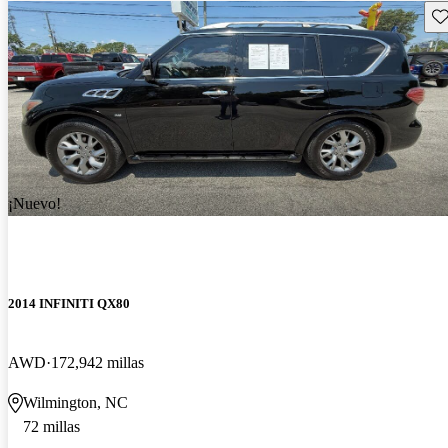
Gu
¡Nuevo!
2014 INFINITI QX80
AWD
172,942 millas
Wilmington, NC
72 millas