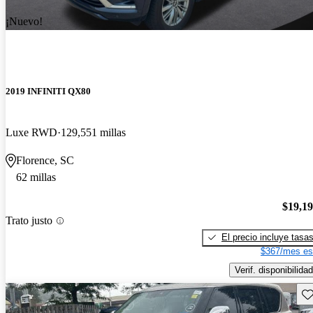
¡Nuevo!
2019 INFINITI QX80
Luxe RWD
129,551 millas
Florence, SC
62 millas
$19,1
Trato justo
El precio incluye tasa
$367/mes es
Verif. disponibilidad
Gu