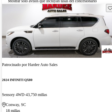
Mostrar solo avisos que incluyan tasas del concesionario
Gu
Patrocinado por
Hardee Auto Sales
2024 INFINITI QX80
Sensory 4WD
43,750 millas
Conway, SC
18 millas