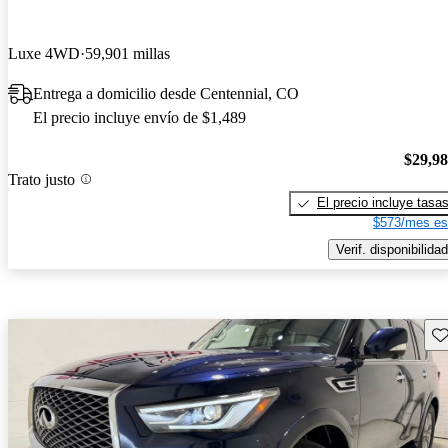
Luxe 4WD
59,901 millas
Entrega a domicilio desde Centennial, CO
El precio incluye envío de $1,489
$29,9
Trato justo
El precio incluye tasa
$573/mes es
Verif. disponibilidad
Gu