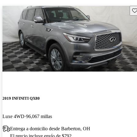
Gu
2019 INFINITI QX80
Luxe 4WD
96,067 millas
Entrega a domicilio desde Barberton, OH
El precio incluye envío de $792