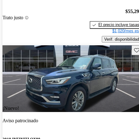
$55,2
Trato justo
El precio incluye tasa
$1,020/mes es
Verif. disponibilidad
Gu
¡Nuevo!
Aviso patrocinado