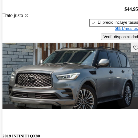
$44,9
Trato justo
El precio incluye tasa
$851/mes es
Verif. disponibilidad
Gu
2019 INFINITI QX80