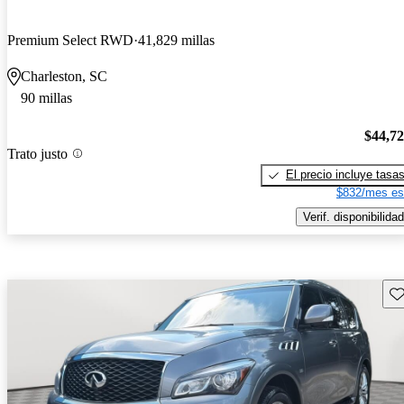
Premium Select RWD
41,829 millas
Charleston, SC
90 millas
$44,7
Trato justo
El precio incluye tasa
$832/mes es
Verif. disponibilidad
Gu