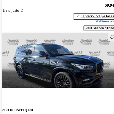
$9,9
Trato justo
El precio incluye tasa
$190/mes es
Verif. disponibilidad
Gu
2023 INFINITI QX80