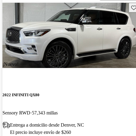
Gu
¡Nuevo!
2022 INFINITI QX80
Sensory RWD
57,343 millas
Entrega a domicilio desde Denver, NC
El precio incluye envío de $260