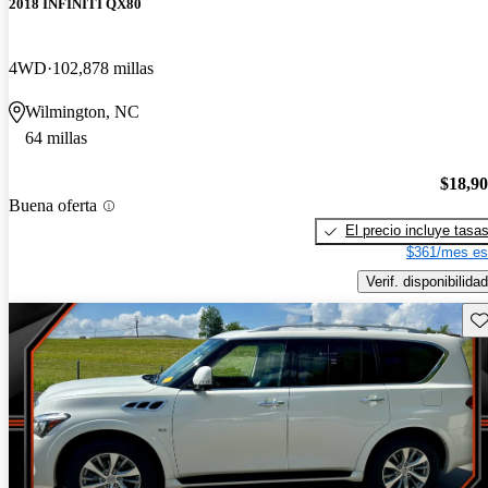
2018 INFINITI QX80
4WD
102,878 millas
Wilmington, NC
64 millas
$18,9
Buena oferta
El precio incluye tasa
$361/mes es
Verif. disponibilidad
Gu