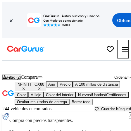
CarGurus: Autos nuevos y usados
Obtene
Con Modo de concesionario
150K+
INFINITI QX80 usados en venta cerca de
Myrtle Beach, SC
Compara
Filtro (2)
Ordenar
INFINITI
QX80
Año
Precio
A 100 millas de distancia
Color
Millaje
Color del interior
Nuevos/Usados/Certificados
Ocultar resultados de entrega
Borrar todo
244 vehículos encontrados
Guardar búsque
Compra con precios transparentes.