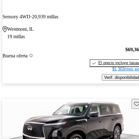
Sensory 4WD
20,939 millas
Westmont, IL
19 millas
$69,3
Buena oferta
El precio incluye tasa
$1,303/mes es
Verif. disponibilidad
Gu