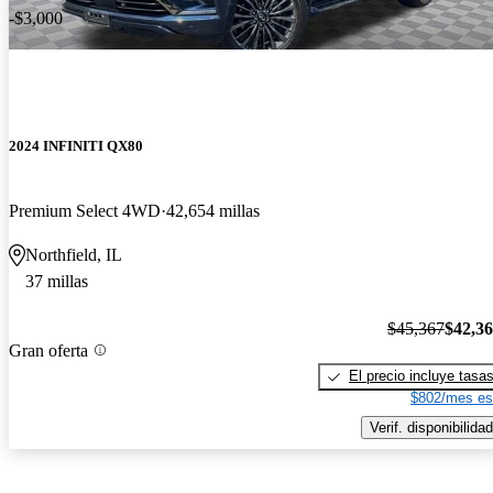
-$3,000
2024 INFINITI QX80
Premium Select 4WD
42,654 millas
Northfield, IL
37 millas
$45,367
$42,3
Gran oferta
El precio incluye tasa
$802/mes es
Verif. disponibilidad