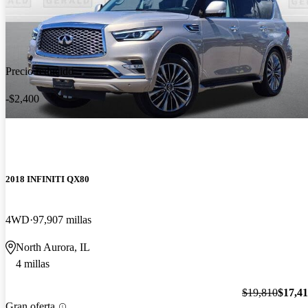
Precio reducido
-$2,400
2018 INFINITI QX80
4WD
97,907 millas
North Aurora, IL
4 millas
$19,810
$17,4
Gran oferta