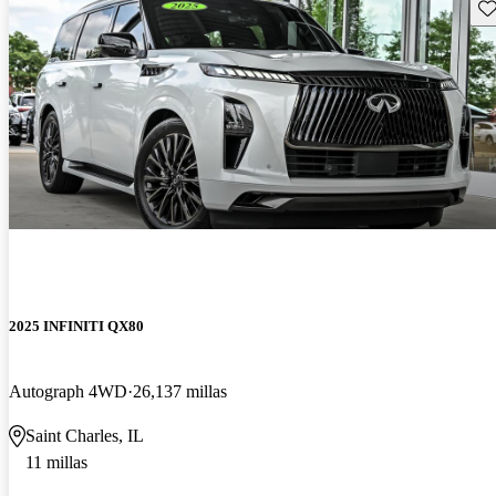
Gu
2025 INFINITI QX80
Autograph 4WD
26,137 millas
Saint Charles, IL
11 millas