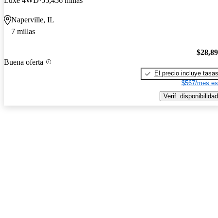
Luxe 4WD
55,456 millas
Naperville, IL
7 millas
$28,8
Buena oferta
El precio incluye tasa
$567/mes es
Verif. disponibilidad