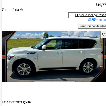
$19,7
Gran oferta
El precio incluye tasa
$385/mes es
Verif. disponibilidad
Gu
2017 INFINITI QX80