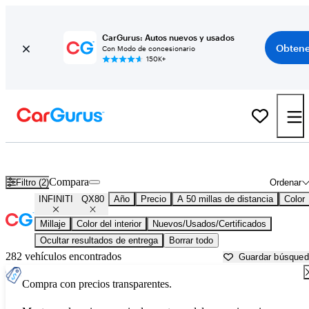
CarGurus: Autos nuevos y usados
Obtene
Con Modo de concesionario
150K+
INFINITI QX80 usados en venta cerca de
Aurora, IL
Compara
Filtro (2)
Ordenar
INFINITI
QX80
Año
Precio
A 50 millas de distancia
Color
Millaje
Color del interior
Nuevos/Usados/Certificados
Ocultar resultados de entrega
Borrar todo
282 vehículos encontrados
Guardar búsque
Compra con precios transparentes.