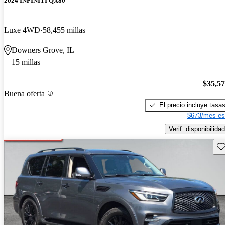
2024 INFINITI QX80
Luxe 4WD
58,455 millas
Downers Grove, IL
15 millas
$35,5
Buena oferta
El precio incluye tasa
$673/mes es
Verif. disponibilidad
Gu