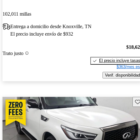
102,011 millas
Entrega a domicilio desde Knoxville, TN
El precio incluye envío de $932
$18,6
Trato justo
El precio incluye tasa
$363/mes es
Verif. disponibilidad
Gu