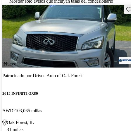
Mostrar solo avisos que incluyan tasas del concesionario
Gu
¡Nuevo!
Patrocinado por
Driven Auto of Oak Forest
2015 INFINITI QX80
AWD
103,035 millas
Oak Forest, IL
31 millas