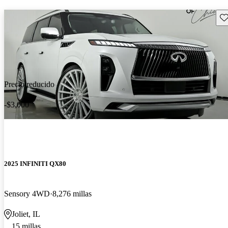
Gu
Precio reducido
-$3,000
2025 INFINITI QX80
Sensory 4WD
8,276 millas
Joliet, IL
15 millas