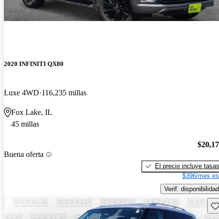
2020 INFINITI QX80
Luxe 4WD
116,235 millas
Fox Lake, IL
45 millas
$20,1
Buena oferta
El precio incluye tasa
$396/mes es
Verif. disponibilidad
Gu