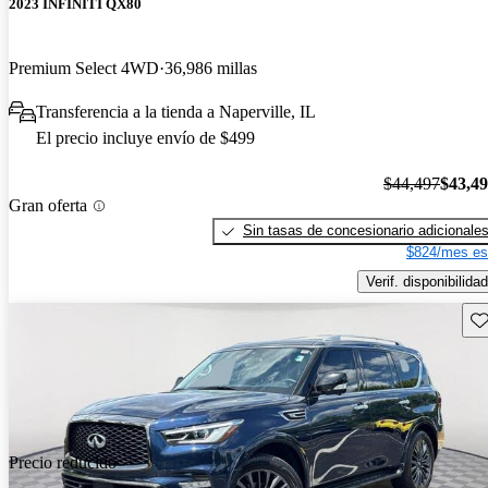
2023 INFINITI QX80
Premium Select 4WD
36,986 millas
Transferencia a la tienda a Naperville, IL
El precio incluye envío de $499
$44,497
$43,4
Gran oferta
Sin tasas de concesionario adicionale
$824/mes es
Verif. disponibilidad
Gu
Precio reducido