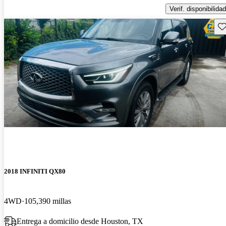
Verif. disponibilidad
Gu
2018 INFINITI QX80
4WD
105,390 millas
Entrega a domicilio desde Houston, TX