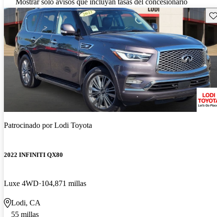
Mostrar solo avisos que incluyan tasas del concesionario
Gu
Patrocinado por
Lodi Toyota
2022 INFINITI QX80
Luxe 4WD
104,871 millas
Lodi, CA
55 millas