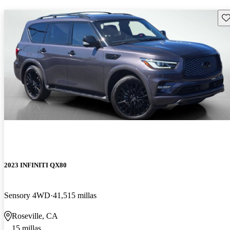
Gu
2023 INFINITI QX80
Sensory 4WD
41,515 millas
Roseville, CA
15 millas