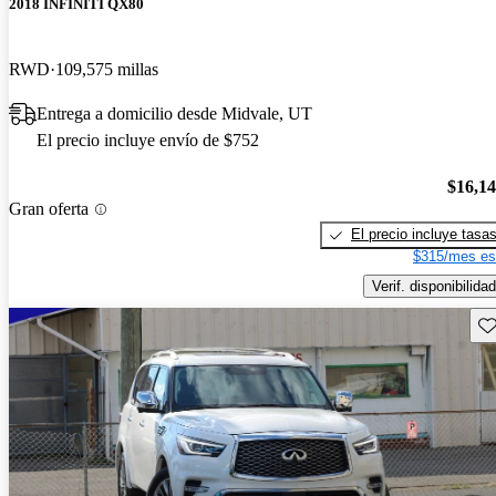
2018 INFINITI QX80
RWD
109,575 millas
Entrega a domicilio desde Midvale, UT
El precio incluye envío de $752
$16,1
Gran oferta
El precio incluye tasa
$315/mes es
Verif. disponibilidad
Gu