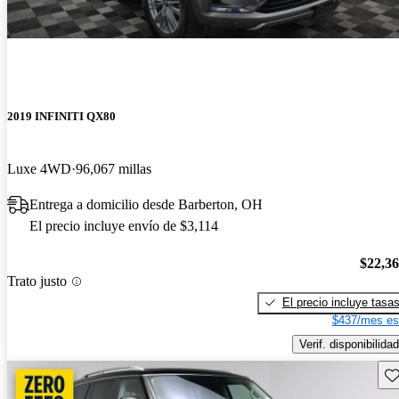
2019 INFINITI QX80
Luxe 4WD
96,067 millas
Entrega a domicilio desde Barberton, OH
El precio incluye envío de $3,114
$22,3
Trato justo
El precio incluye tasa
$437/mes es
Verif. disponibilidad
Gu