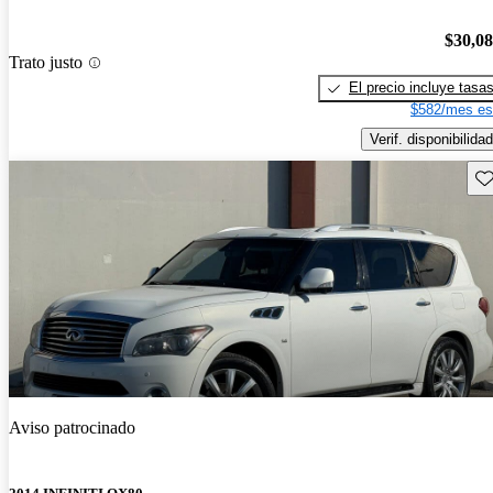
$30,0
Trato justo
El precio incluye tasa
$582/mes es
Verif. disponibilidad
Gu
Aviso patrocinado