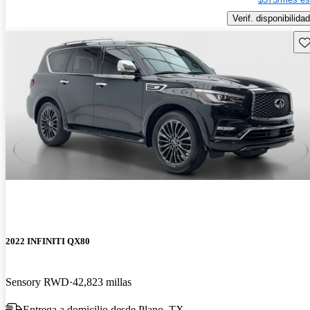
Verif. disponibilidad
Gu
2022 INFINITI QX80
Sensory RWD
42,823 millas
Entrega a domicilio desde Plano, TX