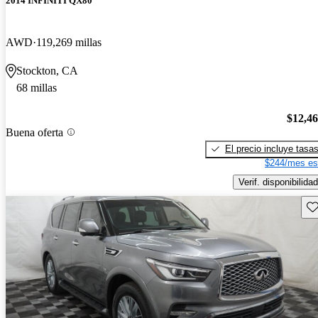
2014 INFINITI QX80
AWD
119,269 millas
Stockton, CA
68 millas
$12,4
Buena oferta
El precio incluye tasa
$244/mes es
Verif. disponibilidad
Gu