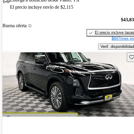
El precio incluye envío de $2,115
$43,8
Buena oferta
El precio incluye tasa
$847/mes es
Verif. disponibilidad
Gu