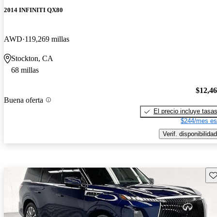
2014 INFINITI QX80
AWD
119,269 millas
Stockton, CA
68 millas
$12,4
Buena oferta
El precio incluye tasa
$244/mes es
Verif. disponibilidad
Gu