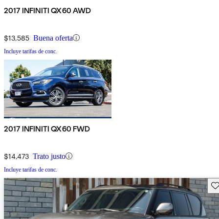
2017 INFINITI QX60 AWD
$13,585
Buena oferta
Incluye tarifas de conc.
2017 INFINITI QX60 FWD
$14,473
Trato justo
Incluye tarifas de conc.
Gu