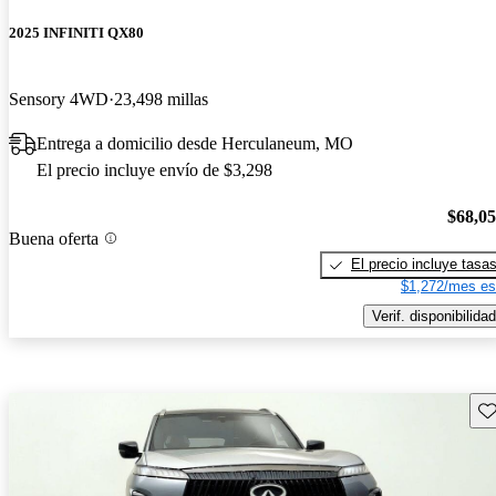
2025 INFINITI QX80
Sensory 4WD
23,498 millas
Entrega a domicilio desde Herculaneum, MO
El precio incluye envío de $3,298
$68,0
Buena oferta
El precio incluye tasa
$1,272/mes es
Verif. disponibilidad
Gu