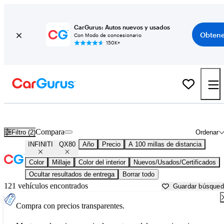
CarGurus: Autos nuevos y usados
Obtene
Con Modo de concesionario
150K+
INFINITI QX80 usados en venta cerca de
Auburn, CA
Compara
Filtro (2)
Ordenar
INFINITI
QX80
Año
Precio
A 100 millas de distancia
Color
Millaje
Color del interior
Nuevos/Usados/Certificados
Ocultar resultados de entrega
Borrar todo
121 vehículos encontrados
Guardar búsque
Compra con precios transparentes.