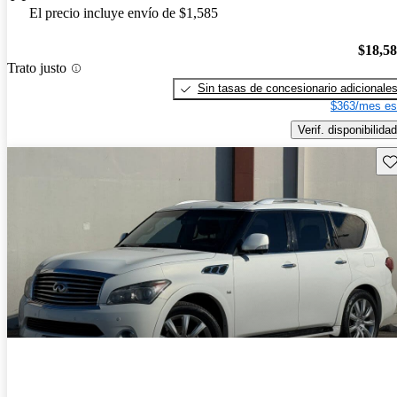
El precio incluye envío de $1,585
$18,5
Trato justo
Sin tasas de concesionario adicionale
$363/mes es
Verif. disponibilidad
Gu