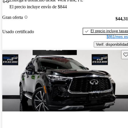
El precio incluye envío de $844
Gran oferta
$44,3
El precio incluye tasa
Usado certificado
$861/mes es
Verif. disponibilidad
Gu