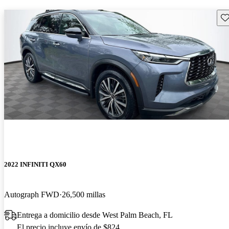
Gu
2022 INFINITI QX60
Autograph FWD
26,500 millas
Entrega a domicilio desde West Palm Beach, FL
El precio incluye envío de $824