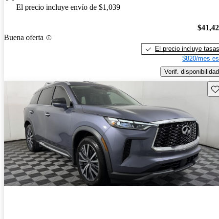
El precio incluye envío de $1,039
$41,4
Buena oferta
El precio incluye tasa
$820/mes es
Verif. disponibilidad
Gu