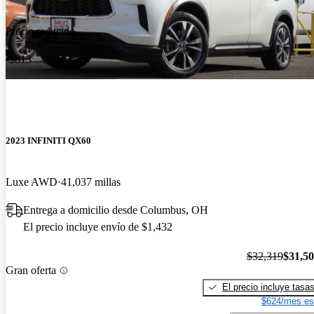
Precio reducido
-$813
2023 INFINITI QX60
Luxe AWD
41,037 millas
Entrega a domicilio desde Columbus, OH
El precio incluye envío de $1,432
$32,319
$31,5
Gran oferta
El precio incluye tasa
$624/mes es