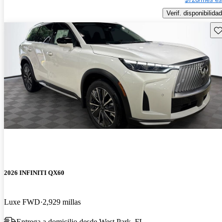
Verif. disponibilidad
Gu
2026 INFINITI QX60
Luxe FWD
2,929 millas
Entrega a domicilio desde West Park, FL