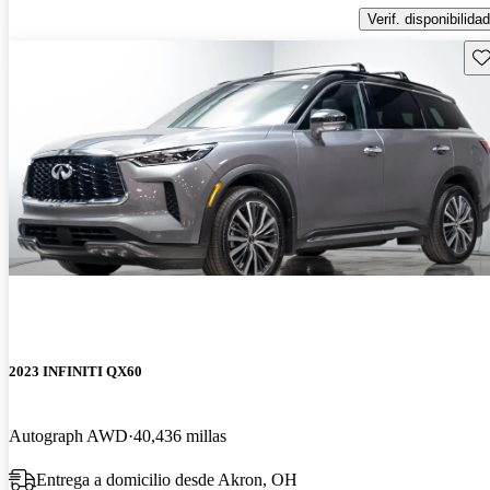
Verif. disponibilidad
Gu
2023 INFINITI QX60
Autograph AWD
40,436 millas
Entrega a domicilio desde Akron, OH