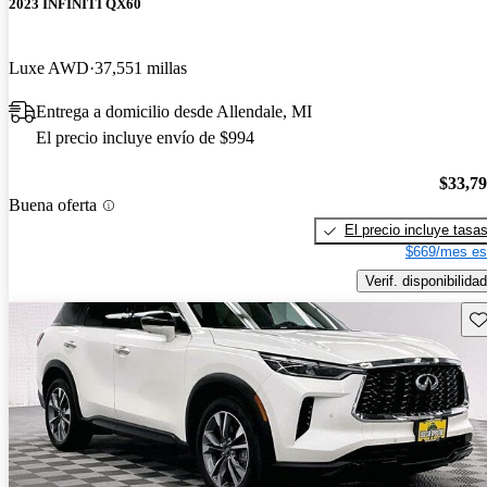
2023 INFINITI QX60
Luxe AWD
37,551 millas
Entrega a domicilio desde Allendale, MI
El precio incluye envío de $994
$33,7
Buena oferta
El precio incluye tasa
$669/mes es
Verif. disponibilidad
Gu