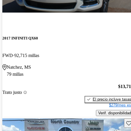
2017 INFINITI QX60
FWD
92,715 millas
Natchez, MS
79 millas
$13,7
Trato justo
El precio incluye tasa
$279/mes es
Verif. disponibilidad
Gu