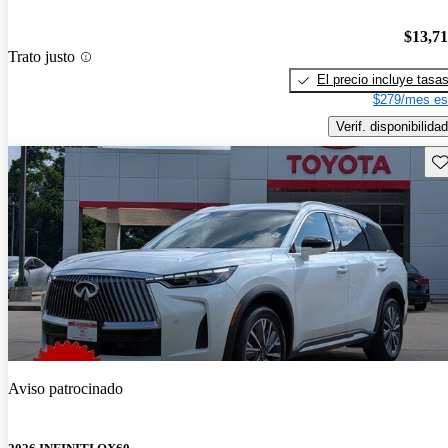
$13,7
Trato justo
El precio incluye tasa
$279/mes es
Verif. disponibilidad
Gu
Aviso patrocinado