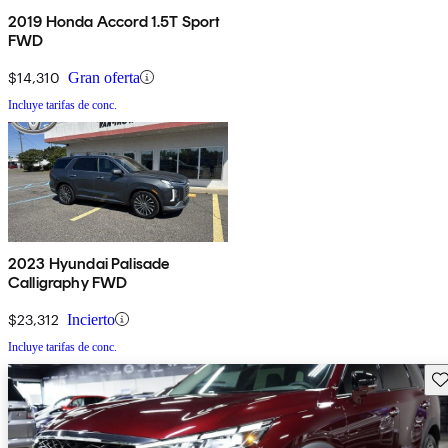
2019 Honda Accord 1.5T Sport
FWD
$14,310
Gran oferta
Incluye tarifas de conc.
2023 Hyundai Palisade
Calligraphy FWD
$23,312
Incierto
Incluye tarifas de conc.
Gu