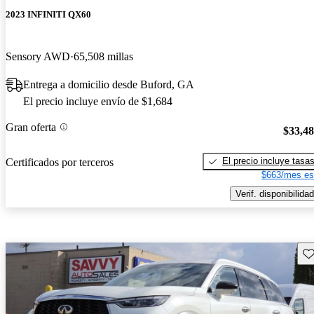
2023 INFINITI QX60
Sensory AWD
65,508 millas
Entrega a domicilio desde Buford, GA
El precio incluye envío de $1,684
Gran oferta
$33,4
El precio incluye tasa
Certificados por terceros
$663/mes es
Verif. disponibilidad
Gu