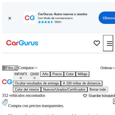
CarGurus: Autos nuevos y usados
Obtene
Con Modo de concesionario
150K+
INFINITI QX60 usados en venta cerca de
Monroe, LA
Compara
Filtro (2)
Ordenar
INFINITI
QX60
Año
Precio
Color
Millaje
Ocultar resultados de entrega
A 100 millas de distancia
Color del interior
Nuevos/Usados/Certificados
Borrar todo
352 vehículos encontrados
Guardar búsque
Compra con precios transparentes.