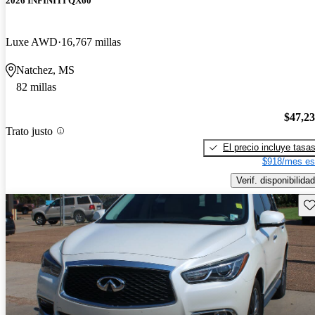
2026 INFINITI QX60
Luxe AWD
16,767 millas
Natchez, MS
82 millas
$47,2
Trato justo
El precio incluye tasa
$918/mes es
Verif. disponibilidad
Gu