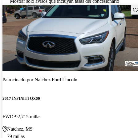
Mostrar solo avisos que incluyan tasas del concesionario
Gu
Patrocinado por
Natchez Ford Lincoln
2017 INFINITI QX60
FWD
92,715 millas
Natchez, MS
79 millas