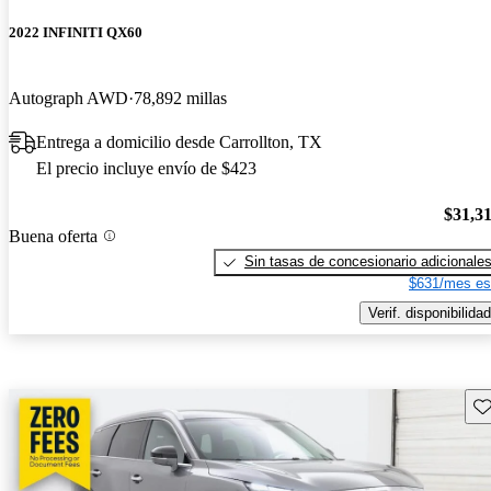
2022 INFINITI QX60
Autograph AWD
78,892 millas
Entrega a domicilio desde Carrollton, TX
El precio incluye envío de $423
$31,3
Buena oferta
Sin tasas de concesionario adicionale
$631/mes es
Verif. disponibilidad
Gu