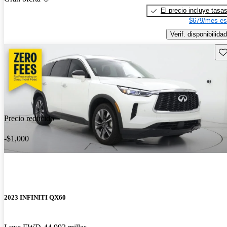
El precio incluye tasa
$679/mes es
Verif. disponibilidad
Gu
Precio reducido
-$1,000
2023 INFINITI QX60