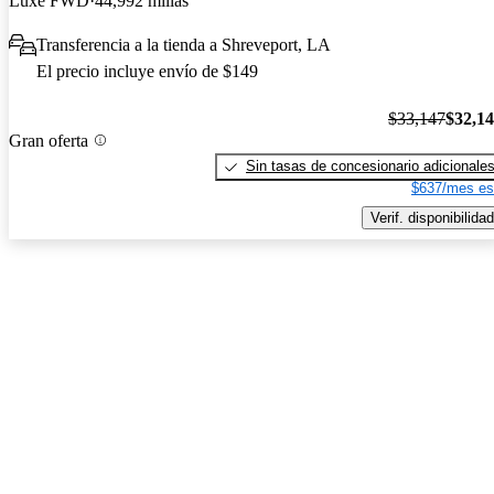
Luxe FWD
44,992 millas
Transferencia a la tienda a Shreveport, LA
El precio incluye envío de $149
$33,147
$32,1
Gran oferta
Sin tasas de concesionario adicionale
$637/mes es
Verif. disponibilidad