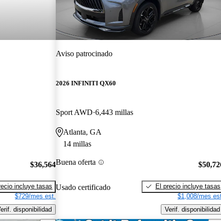
Aviso patrocinado
2026 INFINITI QX60
Sport AWD
6,443 millas
Atlanta, GA
14 millas
Buena oferta
$36,564
$50,72
recio incluye tasas
El precio incluye tasas
Usado certificado
$729/mes est.
$1,008/mes est
erif. disponibilidad
Verif. disponibilidad