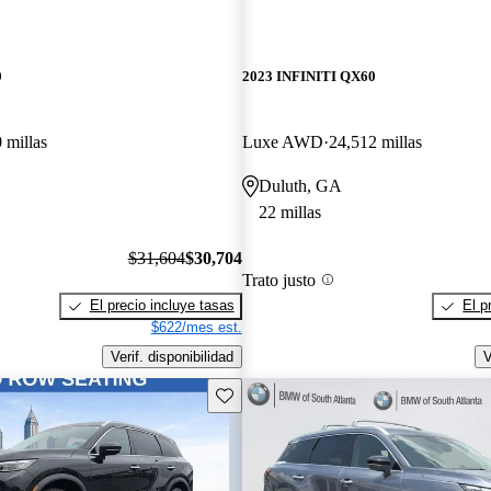
0
2023 INFINITI QX60
 millas
Luxe AWD
24,512 millas
Duluth, GA
22 millas
$31,604
$30,704
Trato justo
El precio incluye tasas
El p
$622/mes est.
Verif. disponibilidad
V
Guarda este Aviso