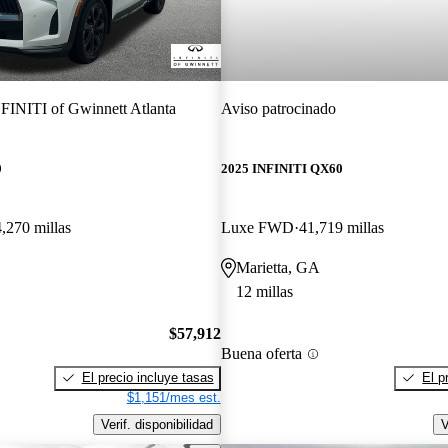
FINITI of Gwinnett Atlanta
Aviso patrocinado
0
2025 INFINITI QX60
4,270 millas
Luxe FWD
41,719 millas
Marietta, GA
12 millas
$57,912
Buena oferta
El precio incluye tasas
El p
$1,151/mes est.
Verif. disponibilidad
V