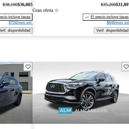
$38,100
$36,805
$35,200
$31,89
Gran oferta
recio incluye tasas
El precio incluye tasas
$734/mes est.
$646/mes est
erif. disponibilidad
Verif. disponibilidad
Guarda este Aviso
Gu