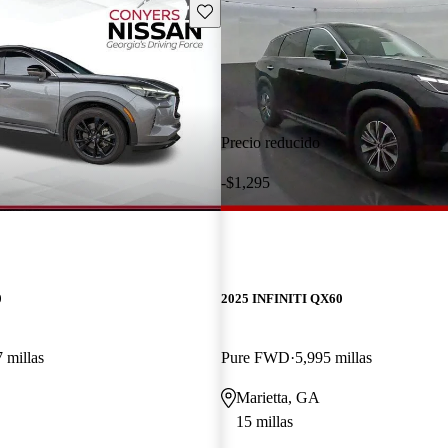
Guarda este Aviso
Precio reducido
-$1,295
0
2025 INFINITI QX60
 millas
Pure FWD
5,995 millas
Marietta, GA
15 millas