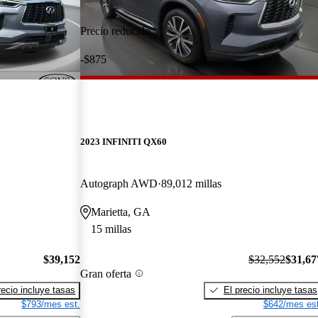
Precio reducido
-$875
2023 INFINITI QX60
Autograph AWD
89,012 millas
Marietta, GA
15 millas
$39,152
$32,552
$31,67
Gran oferta
recio incluye tasas
El precio incluye tasas
$793/mes est.
$642/mes est