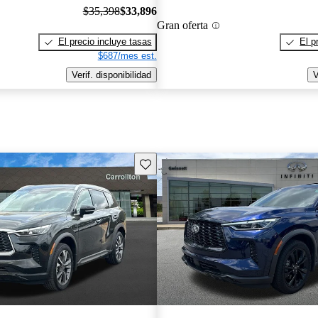
$35,398
$33,896
Gran oferta
El precio incluye tasas
El p
$687/mes est.
Verif. disponibilidad
V
Guarda este Aviso