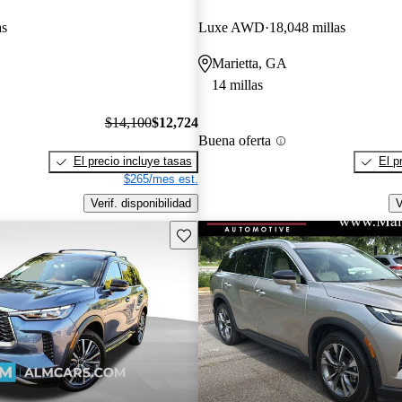
as
Luxe AWD
18,048 millas
Marietta, GA
14 millas
$14,100
$12,724
Buena oferta
El precio incluye tasas
El p
$265/mes est.
Verif. disponibilidad
V
Guarda este Aviso