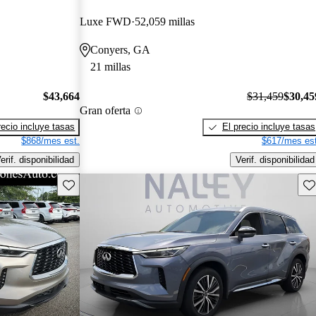
Luxe FWD
52,059 millas
Conyers, GA
21 millas
$43,664
$31,459
$30,45
Gran oferta
recio incluye tasas
El precio incluye tasas
$868/mes est.
$617/mes est
erif. disponibilidad
Verif. disponibilidad
Guarda este Aviso
Gu