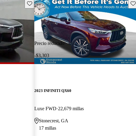
Guarda este Aviso
Gu
Precio reducido
-$3,303
2023 INFINITI QX60
Luxe FWD
22,679 millas
Stonecrest, GA
17 millas