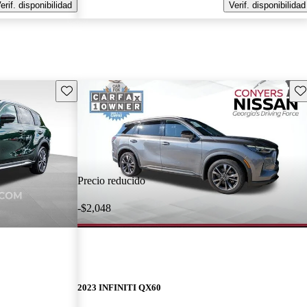
erif. disponibilidad
Verif. disponibilidad
Guarda este Aviso
Gu
Precio reducido
-$2,048
2023 INFINITI QX60