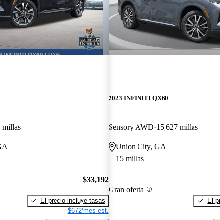
0
2023 INFINITI QX60
 millas
Sensory AWD
15,627 millas
 GA
Union City, GA
15 millas
$33,192
Gran oferta
El precio incluye tasas
El p
$672/mes est.