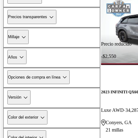
Precios transparentes
Millaje
Precio reducido
-$2,550
Años
Opciones de compra en línea
2023 INFINITI QX6
Versión
Luxe AWD
34,287
Color del exterior
Conyers, GA
21 millas
Color del interior