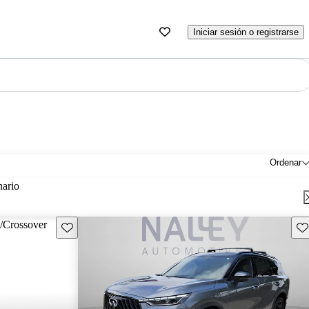
Iniciar sesión o registrarse
Ordenar
nario
Guarda este Aviso
Gu