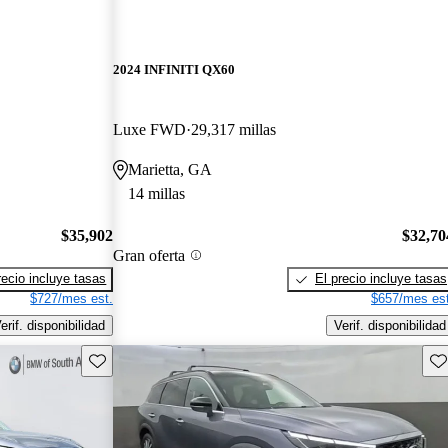
2024 INFINITI QX60
Luxe FWD
29,317 millas
Marietta, GA
14 millas
$35,902
$32,70
Gran oferta
recio incluye tasas
El precio incluye tasas
$727/mes est.
$657/mes est
erif. disponibilidad
Verif. disponibilidad
Guarda este Aviso
Gu